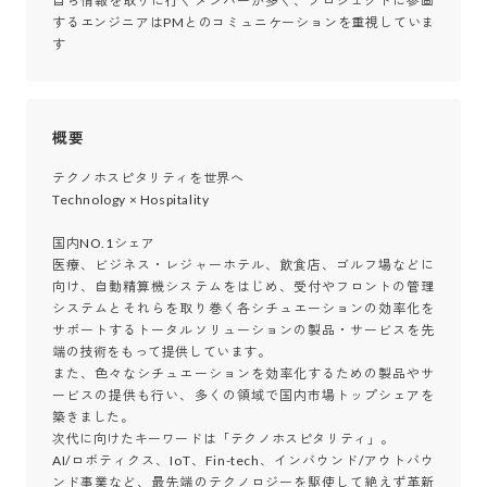
自ら情報を取りに行くメンバーが多く、プロジェクトに参画
するエンジニアはPMとのコミュニケーションを重視していま
す
概要
テクノホスピタリティを世界へ

Technology × Hospitality

国内NO.1シェア

医療、ビジネス・レジャーホテル、飲食店、ゴルフ場などに
向け、自動精算機システムをはじめ、受付やフロントの管理
システムとそれらを取り巻く各シチュエーションの効率化を
サポートするトータルソリューションの製品・サービスを先
端の技術をもって提供しています。

また、色々なシチュエーションを効率化するための製品やサ
ービスの提供も行い、多くの領域で国内市場トップシェアを
築きました。

次代に向けたキーワードは「テクノホスピタリティ」。

AI/ロボティクス、IoT、Fin-tech、インバウンド/アウトバウ
ンド事業など、最先端のテクノロジーを駆使して絶えず革新