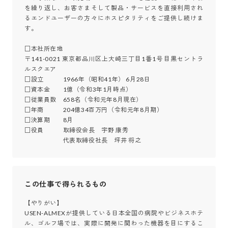
を繰り返し、お客さまそして製品・サービスを直接利用され
るエンドユーザーの方々にホスピタリティをご提供し続けま
す。

□本社所在地

〒141-0021 東京都品川区上大崎三丁目1番1号 目黒セントラ
ルスクエア

□設立　　　1966年（昭和41年） 6月28日

□資本金　　1億（令和3年1月時点）

□従業員数　658名（令和元年8月現在）

□年商　　　204億34百万円（令和元年8月期）

□決算期　　8月

□役員　　　取締役会長　宇野 康秀

　　　　　　代表取締役社長　坪井 将之
この仕事で得られるもの
【やりがい】

USEN-ALMEXが提供している日本全国の病院やビジネスホテ
ル、ゴルフ場では、実際に開発に関わった機器を目にするこ