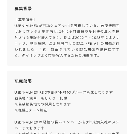
募集背景
【募集背景】

USEN-ALMEXが市場シェアNo.1を獲得している、医療機関向
けおよびホテル業界向け以外にも精算機や受付機の導入を検
討される施設が増えており、例えば2022年～2023年にはクリ
ニック、動物病院、温浴施設向けの製品（Fit-A）の開発が行
われました。今後　計画されている製品開発を迅速にすす
め、タイミングよく市場投入するための増員です。
配属部署
USEN-ALMEX R&D本部 PM/PMOグループ所属となります

勤務地：浅草　もしくは　札幌

※希望勤務地での採用となります

※札幌Uターン歓迎

USEN-ALMEXの経験の長いメンバーから3年未満入社のメン
バーまでおります
