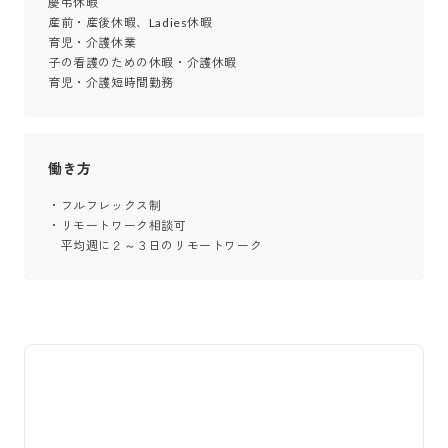
慶弔休暇

産前・産後休暇、Ladies休暇

育児・介護休業

子の看護のための休暇・介護休暇

育児・介護短時間勤務
働き方
・フルフレックス制

・リモートワーク相談可

　平均週に２～３日のリモートワーク