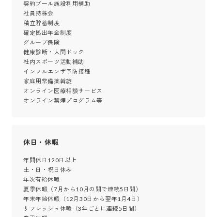
契約プール施設利用補助

社員持株会

積立貯蓄制度

確定拠出年金制度

グループ保険

健康診断・人間ドック

社内スポーツ活動補助

インフルエンザ予防接種

家庭用常備薬斡旋

オンライン医療相談サービス

オンライン禁煙プログラム等
休日・休暇
年間休日120日以上

土・日・祝日休み

年次有給休暇

夏季休暇（7月から10月の間で連続5日間）

年末年始休暇（12月30日から翌年1月4日）

リフレッシュ休暇（3年ごとに連続5日間）
