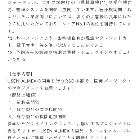
ジャーホテル、ゴルフ場向けの自動精算機(*1)や受付機(*
2)、管理システムを開発し展開しています。医療機関向けお
よびホテル業界向けにおいては、多くのお客様に長年にわた
りご利用いただいており、シェアNo.1の地位を維持していま
す。

*1…セルフレジのようにお客様自身が現金やクレジットカー
ド、電子マネー等を使い決済することができる

*2…予約済みの診療や宿泊の受付・チェックインをすること
ができる

【仕事内容】

USEN-ALMEXの開発を行うR&D本部で、開発プロジェクト
のマネジメントをお願いします。

（開発の種類）

１．新製品開発

２．既存製品の次世代開発

３．既存製品の機能追加開発

参画いただくタイミングにより、お願いするプロジェクトは
異なりますが、USEN-ALMEXの製品リリースをスムーズに
行うためにご活躍いただくことを期待しています。
