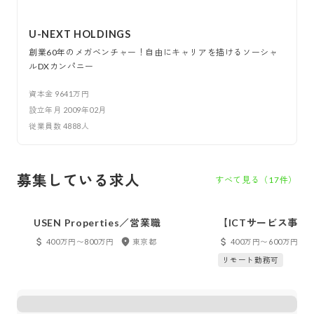
U-NEXT HOLDINGS
創業60年のメガベンチャー！自由にキャリアを描けるソーシャ
ルDXカンパニー
資本金
9641万円
設立年月
2009年02月
従業員数
4888
人
募集している求人
すべて見る（
17
件）
USEN Properties／営業職
【ICTサービス事業】U
02 カスタマーサク
400万円〜800万円
東京都
400万円〜600万円
リモート勤務可