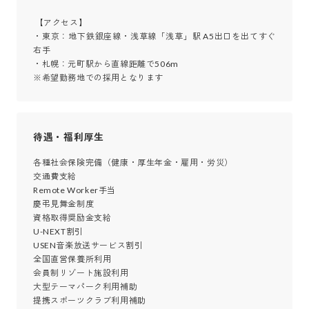
 【アクセス】

・東京：地下鉄銀座線・浅草線「浅草」駅 A5出口を出てすぐ
右手

・札幌：元町駅から直線距離で506m

※希望勤務地での採用となります
待遇・福利厚生
各種社会保険完備（健康・厚生年金・雇用・労災）

交通費支給

Remote Worker手当

慶弔見舞金制度

資格取得奨励金支給

U-NEXT割引

USEN音楽放送サービス割引

全国直営保養所利用

会員制リゾート施設利用

大型テーマパーク利用補助

提携スポーツクラブ利用補助
