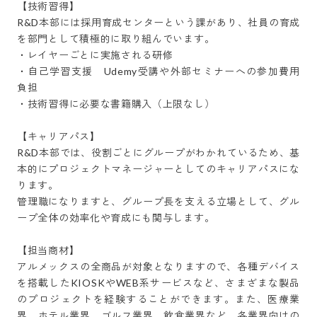
【技術習得】

R&D本部には採用育成センターという課があり、社員の育成
を部門として積極的に取り組んでいます。

・レイヤーごとに実施される研修

・自己学習支援　Udemy受講や外部セミナーへの参加費用
負担

・技術習得に必要な書籍購入（上限なし）

【キャリアパス】

R&D本部では、役割ごとにグループがわかれているため、基
本的にプロジェクトマネージャーとしてのキャリアパスにな
ります。

管理職になりますと、グループ長を支える立場として、グル
ープ全体の効率化や育成にも関与します。

【担当商材】

アルメックスの全商品が対象となりますので、各種デバイス
を搭載したKIOSKやWEB系サービスなど、さまざまな製品
のプロジェクトを経験することができます。また、医療業
界、ホテル業界、ゴルフ業界、飲食業界など、各業界向けの