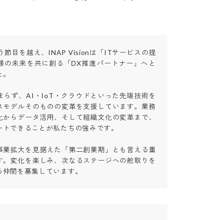
節目を越え、INAP Visionは「ITサービスの提
様の未来を共に創る「DX推進パートナー」へと


まらず、AI・IoT・クラウドといった先端技術を
スモデルそのものの変革を支援しています。業務
化からデータ活用、そして組織文化の変革まで、
トできることが私たちの強みです。

事業拡大を見据えた「第二創業期」とも言える重
す。変化を楽しみ、次なるステージへの舵取りを
る仲間を募集しています。