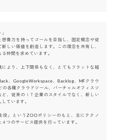


と想像力を持ってゴールを目指し、固定概念や従
て新しい価値を創造します。この理念を共有し、
る仲間を求めています。

境により、上下関係もなく、とてもフラットな組
ck、GoogleWorkspace、Backlog、MFクラウ
Rなどの各種クラウドツール、バーチャルオフィスツ
など、従来のＩＴ企業のスタイルでなく、新しい
ています。

主役」というZOOポリシーのもと、主にテクノ
４つのサービス提供を行っています。


