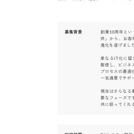
募集背景
創業10周年という
供」から、お客
進化を遂げました。
単なるIT化に留
駆使し、ビジネ
プロセスの最適
一気通貫でサポー
現在はさらなる
要なフェーズで
共に担ってくれ