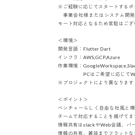
※ご経験に応じてスタートするポジ
　事業会社様またはシステム開
モート対応となるため常駐はございま
＜環境＞

開発言語：Flutter Dart

インフラ：AWS,GCP,Azure

作業環境：GoogleWorkspace,Slack,
　　　　　PCはご希望に応じてWin
※プロジェクトにより異なります

＜ポイント＞

ベンチャーらしく自由な社風と
チームで対応することを掲げてます。
情報共有はslackやWeb会議
情報の共有、雑談までフラットな