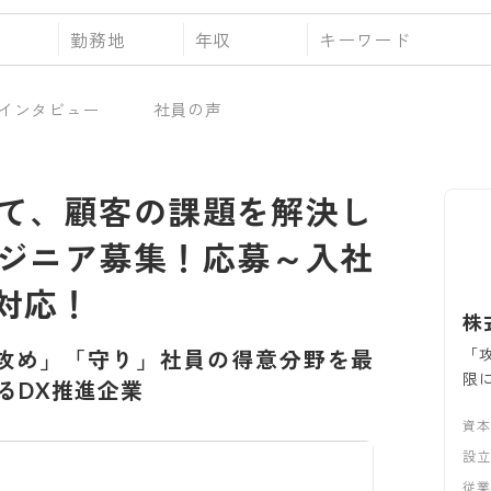
勤務地
年収
インタビュー
社員の声
て、顧客の課題を解決し
ジニア募集！応募～入社
対応！
株式
「
攻め」「守り」社員の得意分野を最
限
るDX推進企業
資
設
従