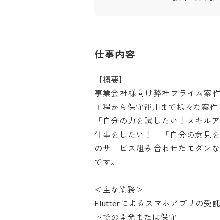
仕事内容
【概要】

事業会社様向け弊社プライム案件
工程から保守運用まで様々な案件に
「自分の力を試したい！スキル
仕事をしたい！」「自分の意見
のサービス組み合わせたモダン
です。

＜主な業務＞

Flutterによるスマホアプリ
トでの開発または保守
