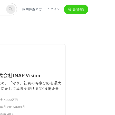
会員登録
採用担当の方
ログイン
会社INAP Vision
攻め」「守り」社員の得意分野を最大
に活かして成長を続けるDX推進企業
本金
5000万円
立年月
2016年03月
業員数
40
人