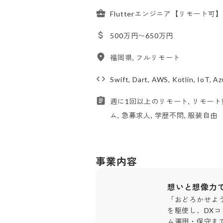
Flutterエンジニア【リモート
500万円〜650万円
福岡県, フルリモート
Swift, Dart, AWS, Kotlin, IoT, Az
週に1回以上のリモート, リモート
ム, 急募求人, 学歴不問, 服装自由
事業内容
想いと想像力
「おどろかせよ
を駆使し、DX
ム運用・保守ま