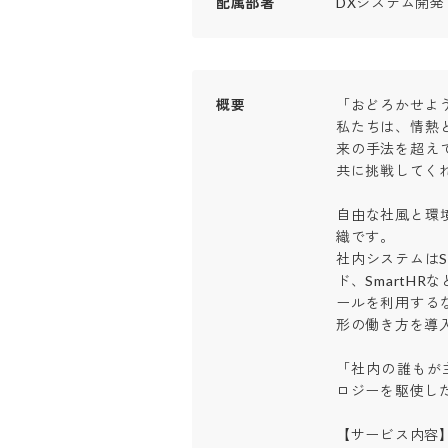
配属部署
DXシステム開発
概要
「おどろかせよう」
私たちは、情熱
来の手法を超え
共に挑戦してくれ
自由な社風と環
織です。

社内システムはSla
ド、SmartH
ールを利用する
形の働き方を導入し
「社内の誰もが
ロジーを駆使した
【サービス内容】