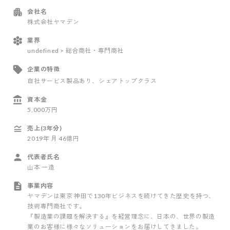
会社名
株式会社ヤマデン
業界
undefined > 総合商社・専門商社
企業の特徴
自社サービス製品あり
、シェアトップクラス
資本金
5,000万円
売上(3年分)
2019
年
月
46億円
代表者氏名
山本 一造
事業内容
ヤマデンは東京 神田で130年ビジネスを続けてきた歴史を持つ、
技術専門商社です。
『製造業の課題を解決する』を経営理念に、日本の、世界の製造
業のお客様に様々なソリューションをお届けしてきました。