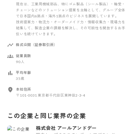
現在は、工業用機械部品、特にゴム製品（シール製品）・軸受・
チェーンなどのソリューション提案を主軸として、グループ全体
で日本国内6拠点・海外1拠点のビジネスを展開しています。
技術提案力・物流力・オーダーメイド力・情報収集力・現場力を
結集して、製造企業の課題を解決し、その可能性を開放するお手
伝いを続けていきます。
株式公開（証券取引所）
従業員数
90人
平均年齢
35歳
本社住所
〒101-0031 東京都千代田区東神田2-3-4
この企業と同じ業界の企業
株式会社 アールアンドデー