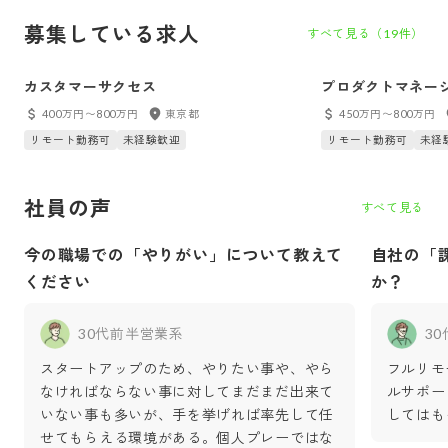
募集している求人
すべて見る（
19
件）
カスタマーサクセス
プロダクトマネー
400万円〜800万円
東京都
450万円〜800万円
リモート勤務可
未経験歓迎
リモート勤務可
未経
社員の声
すべて見る
今の職場での「やりがい」について教えて
自社の「
ください
か？
30代前半
営業系
3
スタートアップのため、やりたい事や、やら
フルリモ
なければならない事に対してまだまだ出来て
ルサポー
いない事も多いが、手を挙げれば率先して任
してはも
せてもらえる環境がある。個人プレーではな