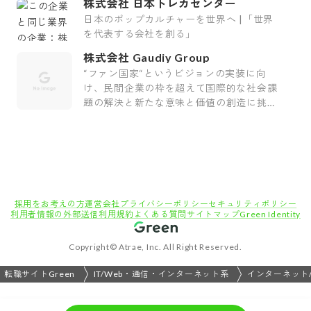
株式会社 日本トレカセンター
日本のポップカルチャーを世界へ |「世界
を代表する会社を創る」
株式会社 Gaudiy Group
“ファン国家“というビジョンの実装に向
け、民間企業の枠を超えて国際的な社会課
題の解決と新たな意味と価値の創造に挑む
会社です。
採用をお考えの方
運営会社
プライバシーポリシー
セキュリティポリシー
利用者情報の外部送信
利用規約
よくある質問
サイトマップ
Green Identity
Copyright© Atrae, Inc. All Right Reserved.
転職サイトGreen
IT/Web・通信・インターネット系
インターネット/