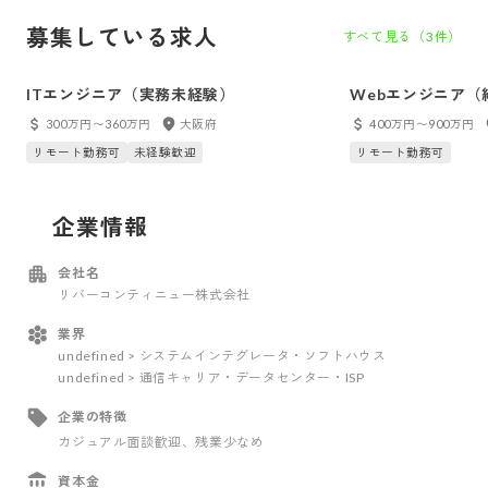
募集している求人
すべて見る（
3
件）
ITエンジニア（実務未経験）
Webエンジニア（
300万円〜360万円
大阪府
400万円〜900万円
リモート勤務可
未経験歓迎
リモート勤務可
企業情報
会社名
リバーコンティニュー株式会社
業界
undefined > システムインテグレータ・ソフトハウス
undefined > 通信キャリア・データセンター・ISP
企業の特徴
カジュアル面談歓迎
、残業少なめ
資本金