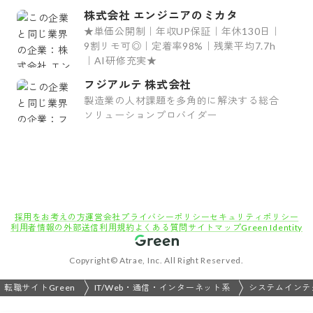
株式会社 エンジニアのミカタ
★単価公開制｜年収UP保証｜年休130日｜
9割リモ可◎｜定着率98%｜残業平均7.7h
｜AI研修充実★
フジアルテ 株式会社
製造業の人材課題を多角的に解決する総合
ソリューションプロバイダー
採用をお考えの方
運営会社
プライバシーポリシー
セキュリティポリシー
利用者情報の外部送信
利用規約
よくある質問
サイトマップ
Green Identity
Copyright© Atrae, Inc. All Right Reserved.
転職サイトGreen
IT/Web・通信・インターネット系
システムインテ