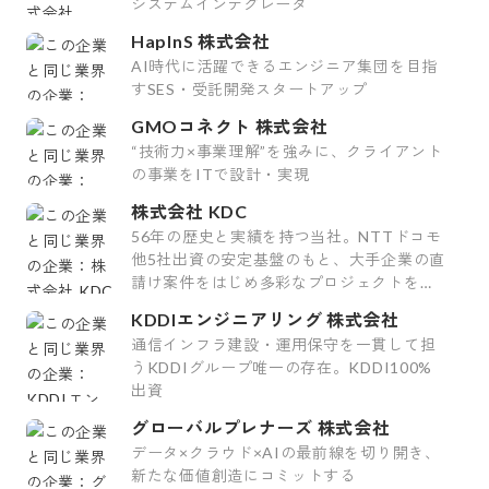
システムインテグレータ
HapInS 株式会社
AI時代に活躍できるエンジニア集団を目指
すSES・受託開発スタートアップ
GMOコネクト 株式会社
“技術力×事業理解”を強みに、クライアント
の事業をITで設計・実現
株式会社 KDC
56年の歴史と実績を持つ当社。NTTドコモ
他5社出資の安定基盤のもと、大手企業の直
請け案件をはじめ多彩なプロジェクトを手
掛けています。
KDDIエンジニアリング 株式会社
通信インフラ建設・運用保守を一貫して担
うKDDIグループ唯一の存在。KDDI100%
出資
グローバルプレナーズ 株式会社
データ×クラウド×AIの最前線を切り開き、
新たな価値創造にコミットする