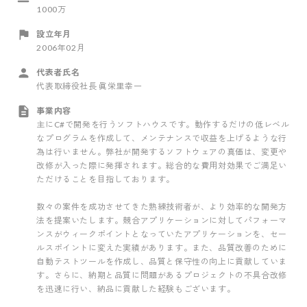
1000万
設立年月
2006年02月
代表者氏名
代表取締役社長 眞栄里幸一
事業内容
主にC#で開発を行うソフトハウスです。動作するだけの低レベル
なプログラムを作成して、メンテナンスで収益を上げるような行
為は行いません。弊社が開発するソフトウェアの真価は、変更や
改修が入った際に発揮されます。総合的な費用対効果でご満足い
ただけることを目指しております。
数々の案件を成功させてきた熟練技術者が、より効率的な開発方
法を提案いたします。競合アプリケーションに対してパフォーマ
ンスがウィークポイントとなっていたアプリケーションを、セー
ルスポイントに変えた実績があります。また、品質改善のために
自動テストツールを作成し、品質と保守性の向上に貢献していま
す。さらに、納期と品質に問題があるプロジェクトの不具合改修
を迅速に行い、納品に貢献した経験もございます。