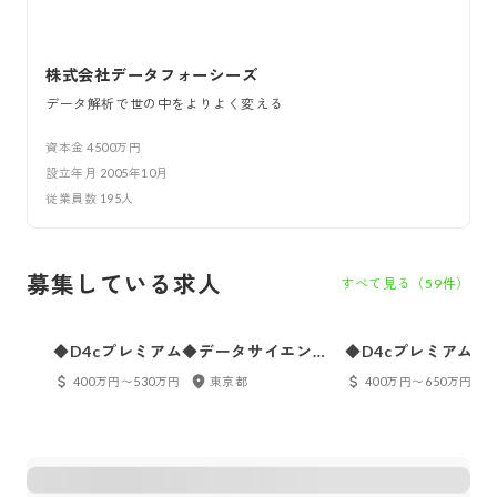
株式会社データフォーシーズ
データ解析で世の中をよりよく変える
資本金
4500万円
設立年月
2005年10月
従業員数
195
人
募集している求人
すべて見る（
59
件）
◆D4cプレミアム◆データサイエン
◆D4cプレミアム
ティスト候補／未経験からデータサ
ティスト／幅広い業
400万円〜530万円
東京都
400万円〜650万円
イエンティストへ！◆年休125日・幅
ペシャリストへ◆年休
広い業界データを扱える＜Python・
宅可＜Python・R・
R・SQL・SAS＞