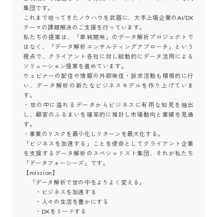
集団です。

これまで培ってきたノウハウを武器に、大手上場企業のAI/DX
テーマの課題解決のご支援を行っています。

私たちの提案は、「単純開発」のデータ解析プロジェクトで
はなく、「データ解析コンサルティングアプローチ」という
視点で、クライアント各社に対し能動的にデータ活用による
ソリューション提案を進めています。

ウェビナーの配信や情報の外部発信・訴求活動も積極的に行
い、データ解析の新たなビジネスモデルを作り上げていま
す。

・世の中に溢れるデータからビジネスに有用な知見を抽出
し、顧客のふるまいを確率的に推計し市場動向と業績を見通
す。

・事業のリスクを最小化しリターンを最大化する。

「ビジネスを加速する」ことを使命としてクライアント企業
を支援するデータ解析のスペシャリスト集団、それが私たち
「データフォーシーズ」です。

【mission】

　「データ解析で世の中をよりよく変える」

　　・ビジネスを加速する

　　・人々の生活を豊かにする

　　・DXをリードする
