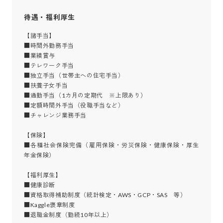
待遇・福利厚生
【諸手当】

■時間外勤務手当

■業績賞与

■テレワーク手当

■独立手当（世帯主への住宅手当）

■扶養子女手当

■通勤手当（1カ月の定期代　※上限あり）

■定額時間外手当（役職手当など）

■チャレンジ業務手当

【保険】

■各種社会保険完備（雇用保険・労災保険・健康保険・厚生
年金保険）

【福利厚生】

■健康診断

■資格取得補助制度（統計検定・AWS・GCP・SAS　等）

■Kaggle褒章制度

■退職金制度（勤続10年以上）