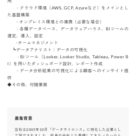
用

    　- クラウド環境（AWS, GCP, Azureなど）をメインとし
た基盤構築

    　- オンプレミス環境との連携（必要な場合）

    　- 各種データベース、データウェアハウス、BIツールの
選定、導入、設定

　　-チームマネジメント

　┗データアナリスト：データの可視化

    　- BIツール（Looker, Looker Studio, Tableau, Power B
I）を用いたダッシュボード設計、レポート作成

    　- データ分析結果の可視化による顧客へのインサイト提
供

◆その他、付随業務
募集背景
当社は2005年10月「データサイエンス」に特化した企業とし
て設立されました。前身の会社より蓄積してきたノウハウと