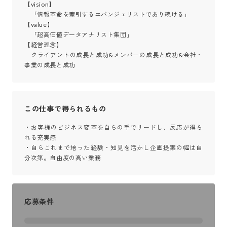
【vision】

　「情報革命を牽引するエバンジェリストであり続ける」

【value】

　「超高価値データアナリスト集団」

【経営理念】

　クライアントの成長と成功&メンバーの成長と成功&会社・
事業の成長と成功
この仕事で得られるもの
・お客様のビジネス変革を自らの手でリードし、反応が得ら
れる充実感

・自らこれまで培った経験・知見を活かし企画提案の幅は自
分次第。自由度の高い業務
応募条件