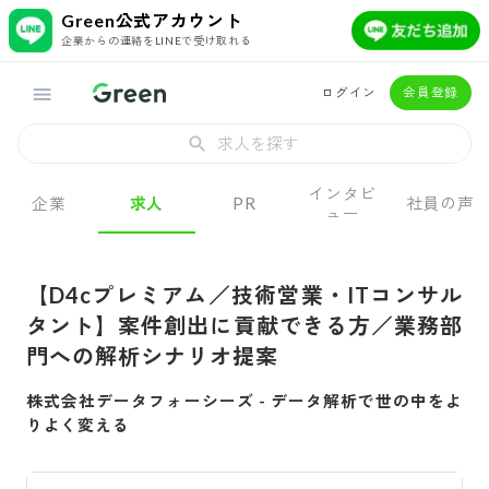
Green公式アカウント
企業からの連絡をLINEで受け取れる
ログイン
会員登録
求人を探す
インタビ
企業
求人
PR
社員の声
ュー
【D4cプレミアム／技術営業・ITコンサル
タント】案件創出に貢献できる方／業務部
門への解析シナリオ提案
株式会社データフォーシーズ
-
データ解析で世の中をよ
りよく変える