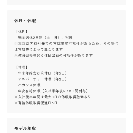
休日・休暇
【休日】

・完全週休2日制（土・日）、祝日

※東京都内取引先での常駐業務可能性があるため、その場合
は常駐先によって異なります

※教育研修等含め休日出勤の可能性があります

【休暇】

・年末年始含む公休日（年5日）

・アニバーサリー休暇（年2日）

・バカンス休暇

・年次有給休暇（入社半年後に10日間付与）

※入社後半年間は最大3日の休暇取得融通あり

※有給休暇取得促進日5日
モデル年収