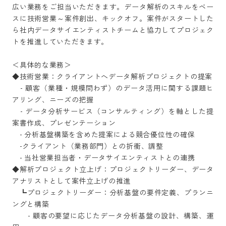
広い業務をご担当いただきます。データ解析のスキルをベー
スに技術営業～案件創出、キックオフ。案件がスタートした
ら社内データサイエンティストチームと協力してプロジェク
トを推進していただきます。

＜具体的な業務＞

◆技術営業：クライアントへデータ解析プロジェクトの提案

    - 顧客（業種・規模問わず）のデータ活用に関する課題ヒ
アリング、ニーズの把握

    - データ分析サービス（コンサルティング）を軸とした提
案書作成、プレゼンテーション

    - 分析基盤構築を含めた提案による競合優位性の確保

　-クライアント（業務部門）との折衝、調整

    - 当社営業担当者・データサイエンティストとの連携

◆解析プロジェクト立上げ：プロジェクトリーダー、データ
アナリストとして案件立上げの推進

　┗プロジェクトリーダー：分析基盤の要件定義、プランニ
ングと構築

    　- 顧客の要望に応じたデータ分析基盤の設計、構築、運