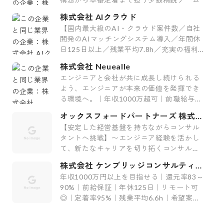
株式会社 AIクラウド
【国内最大級のAI・クラウド案件数／自社
開発のAIマッチングシステム導入／年間休
日125日以上／残業平均7.8h／充実の福利
厚生29制度／平均案件紹介数61件】
株式会社 Neuealle
エンジニアと会社が共に成長し続けられる
よう、エンジニアが本来の価値を発揮でき
る環境へ。｜年収1000万超可｜前職給与保
証｜最上流案件｜裁量大
オックスフォードパートナーズ 株式会
社
【安定した経営基盤を持ちながらコンサル
タントへ挑戦】〜エンジニア経験を活かし
て、新たなキャリアを切り拓くコンサルテ
ィング会社〜
株式会社 ケンブリッジコンサルティン
グ
年収1000万円以上を目指せる｜還元率83～
90%｜前給保証｜年休125日｜リモート可
◎｜定着率95%｜残業平均6.6h｜希望案件
率100%