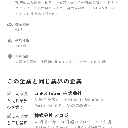
社 株式会社読売・日本テレビ文化センター 株式会社ライドオン・
エクスプレス 株式会社レナウン 株式会社ローソンHMVエンタテ
イメント 他多数（順不同）
従業員数
54人
平均年齢
34.5歳
本社住所
大阪府大阪市中央区博労町4-3-2 オーツグランドビル3階
この企業と同じ業界の企業
LinkX Japan 株式会社
AI総合研究所｜Microsoft Solutions
Partner企業で、AIの最前線へ
株式会社 オコジョ
AI領域11年・50件超のプロジェクト知見｜
構想から本番定着まで担う少数精鋭チーム