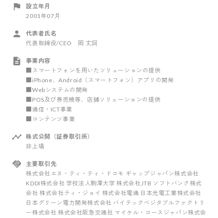
設立年月
2001年07月
代表者氏名
代表取締役/CEO 岡 丈詞
事業内容
■スマートフォンを用いたソリューションの提供
■iPhone、Android（スマートフォン）アプリの開発
■Webシステムの開発
■POS及び券売機等、店舗ソリューションの提供
■通信・ICT事業
■コンテンツ事業
株式公開（証券取引所）
非上場
主要取引先
株式会社エヌ・ティ・ティ・ドコモ ギャップジャパン株式会社
KDDI株式会社 学校法人駒澤大学 株式会社JTB ソフトバンク株式
会社 株式会社ティ・ジョイ 株式会社電通 日本光電工業株式会社
日本グリーン電力開発株式会社 バイテックベジタブルファクトリ
ー株式会社 株式会社阪急交通社 マイケル・コースジャパン株式会