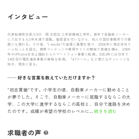
インタビュー
代表取締役社長/CEO 岡 丈詞氏 工学部機械工学卒。新卒で自動車メーカー
に入社するも1年未満で退職。塾経営を行いながら、知人の設計事務所での業
務にも携わる。その後、“i-mode”の登場に衝撃を受け、2001年に株式会社り
ーふねっとを設立。携帯コンテンツや専用サイトの開発で実績を積み、2009
年のiPhone日本上陸前からスマートフォン事業に転換。2012年には日本で
14社目の電気通信事業の資格を取得。「67コール」など新たなチャレンジを
始め、現在に至る。
──
好きな言葉を教えていただけますか？
“初志貫徹”です。小学生の頃、自動車メーカーに勤めること
が夢でした。そこで、自動車メーカーに就職するならこの大
学、この大学に進学するならこの高校と、自分で進路を決め
たのです。成績が希望の学校のレベルに...
続きを読む
求職者の声