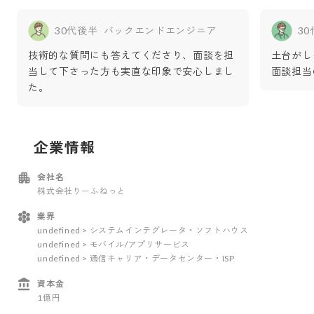
30代後半
バックエンドエンジニア
3
技術的な質問にも答えてくださり、面談を担
土台がし
当して下さった方も実直な印象で安心しまし
面談担当
た。
企業情報
会社名
株式会社りーふねっと
業界
undefined > システムインテグレータ・ソフトハウス
undefined > モバイル/アプリサービス
undefined > 通信キャリア・データセンター・ISP
資本金
1億円