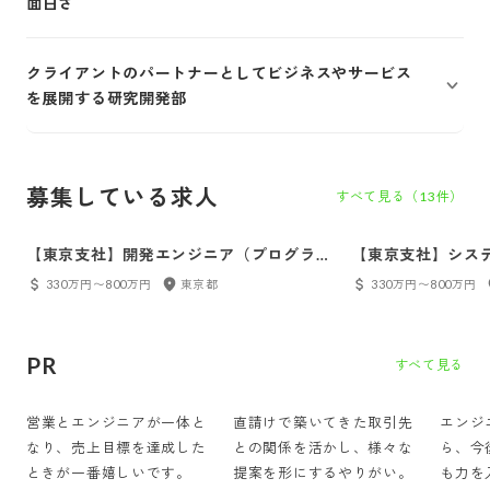
面白さ
クライアントのパートナーとしてビジネスやサービス
を展開する研究開発部
募集している求人
すべて見る（
13
件）
【東京支社】開発エンジニア（プログラ
【東京支社】シス
マ）
330万円〜800万円
東京都
330万円〜800万円
PR
すべて見る
営業とエンジニアが一体と
直請けで築いてきた取引先
エンジ
なり、売上目標を達成した
との関係を活かし、様々な
ら、今
ときが一番嬉しいです。
提案を形にするやりがい。
も力を