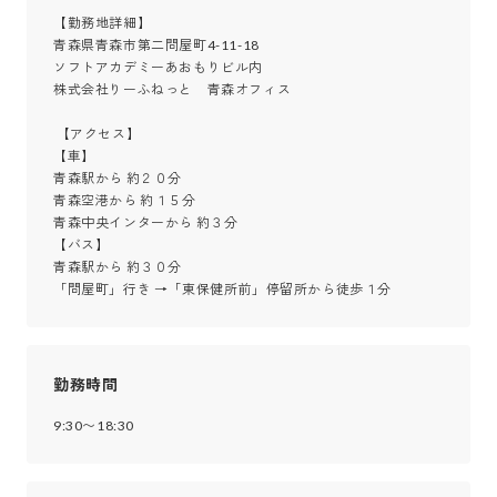
【勤務地詳細】

青森県青森市第二問屋町4-11-18

ソフトアカデミーあおもりビル内

株式会社りーふねっと　青森オフィス

 【アクセス】

【車】

青森駅から 約２０分

青森空港から 約１５分

青森中央インターから 約３分

【バス】

青森駅から 約３０分

「問屋町」行き →「東保健所前」停留所から徒歩１分
勤務時間
9:30〜18:30