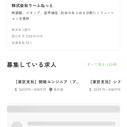
株式会社りーふねっと
映画館、スタンプ、音声通信…社会のあらゆる分野にソリューシ
ョンを提供
資本金
1億円
設立年月
2001年07月
従業員数
54
人
募集している求人
すべて見る（
12
件）
【東京支社】開発エンジニア（プロ
【東京支社】システ
グラマ）
330万円〜800万円
東京都
330万円〜800万円