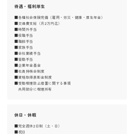
待遇・福利厚生
■各種社会保険完備（雇用・労災・健康・厚生年金）

■交通費支給（月2万円迄）

■時間外手当

■役職手当

■職能手当

■家族手当

■会社業績手当

■皆勤手当

■企業年金基金

■社員持株会制度

■資格取得表彰金制度

■受動喫煙防止措置に関する事項

　共用部分に喫煙所有
休日・休暇
■完全週休2日制（土・日）

■祝日
