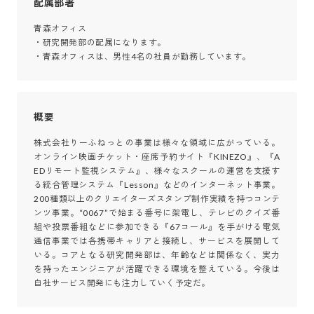
配属部署
青森オフィス

・研究開発部の配属になります。

・青森オフィスは、男性4名の社員が勤務しています。
概要
株式会社りーふねっとの事業は様々な領域に広がっている。
オンライン映画チケット・座席予約サイト『KINEZO』、『A
EDリモート監視システム』、様々なスクールの運営を支援す
る統合管理システム『Lesson』などのインターネット事業。
200種類以上のクリエイターズスタンプ制作実績を持つコンテ
ンツ事業。“0067”で始まる番号に架電し、テレビのクイズ番
組や投票番組などに参加できる『67コール』を手がける電気
通信事業では各携帯キャリアと接続し、サービスを展開して
いる。コアとなる研究開発部は、年齢などは関係なく、実力
を持ったエンジニアが活躍できる環境を整えている。今後は
自社サービス開発にも注力していく予定だ。