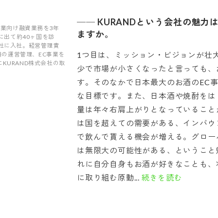
──
KURANDという会社の魅力
業向け融資業務を3年
ますか。
に出て約40ヶ国を訪
会社に入社。経営管理責
1つ目は、ミッション・ビジョンが壮
舗の運営管理、EC事業を
にKURAND株式会社の取
少で市場が小さくなったと言っても、
す。そのなかで日本最大のお酒のEC
な目標です。また、日本酒や焼酎をは
量は年々右肩上がりとなっていること
は国を超えての需要がある、インバウ
で飲んで貰える機会が増える。グロー
は無限大の可能性がある、ということ
れに自分自身もお酒が好きなことも、
に取り組む原動...
続きを読む