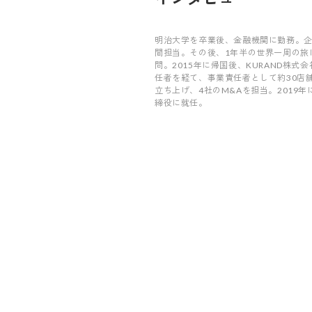
明治大学を卒業後、金融機関に勤務。企
間担当。その後、1年半の世界一周の旅
問。2015年に帰国後、KURAND株式
任者を経て、事業責任者として約30店
立ち上げ、4社のM&Aを担当。2019年
締役に就任。