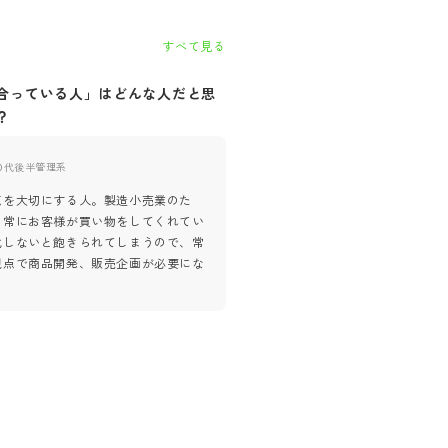
すべて見る
合っている人」はどんな人だと思
自社に「合っていない人」はど
？
思いますか？
0代後半
管理系
40代後半
管理系
点を大切にする人。製造小売業のた
ECとはいえ小売業なので、繁忙
々常にお客様が買い物をしてくれてい
酒類業界は特に年末。また世間が
化しないと飽きられてしまうので、常
に、ECサイトは購入が増える傾
視点で商品開発、販売企画が必要にな
た顧客商売なので、変化が激しい
。
る。柔軟性がある程
...
もっとみる