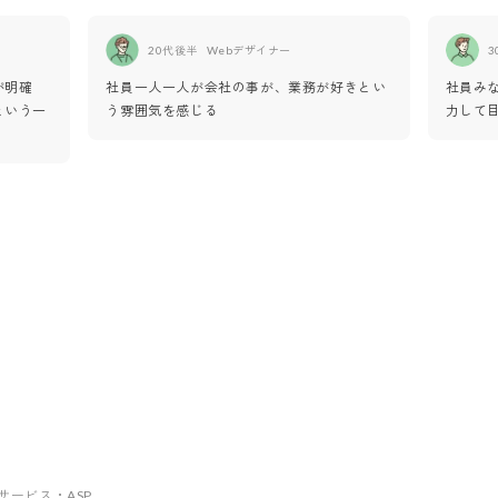
20代後半
Webデザイナー
3
が明確
社員一人一人が会社の事が、業務が好きとい
社員み
という一
う雰囲気を感じる
力して
ebサービス・ASP