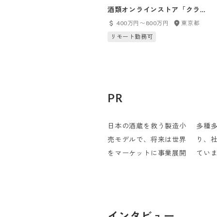
酒類オンラインストア「クラン
ド」の経理担当
400万円〜800万円
東京都
リモート勤務可
PR
日本の酒蔵を救う製造小
多種
売モデルで、将来は世界
り、
をマーケットに事業展開
てい
インタビュー