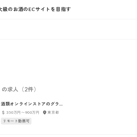
大級のお酒のECサイトを目指す
）の求人（2件）
酒類オンラインストアのグラフ
ィックデザイナー
350万円〜900万円
東京都
リモート勤務可