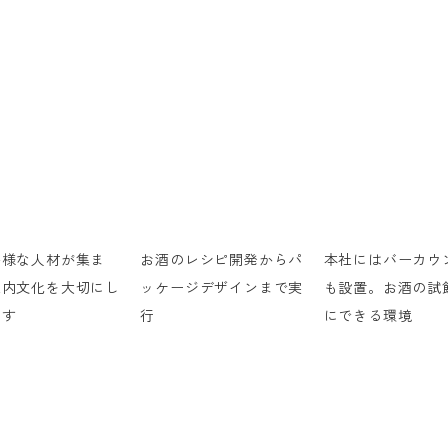
多様な人材が集ま
お酒のレシピ開発からパ
本社にはバーカウ
社内文化を大切にし
ッケージデザインまで実
も設置。お酒の試
ます
行
にできる環境