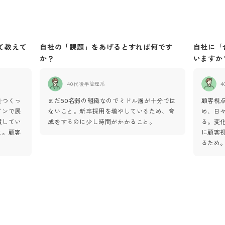
て教えて
自社の「課題」をあげるとすれば何です
自社に「
か？
いますか
40代後半
管理系
4
をつくっ
まだ50名弱の組織なのでミドル層が十分では
顧客視
インで展
ないこと。新卒採用を増やしているため、育
め、日
貫してい
成をするのに少し時間がかかること。
る。変
と。顧客
に顧客
るため