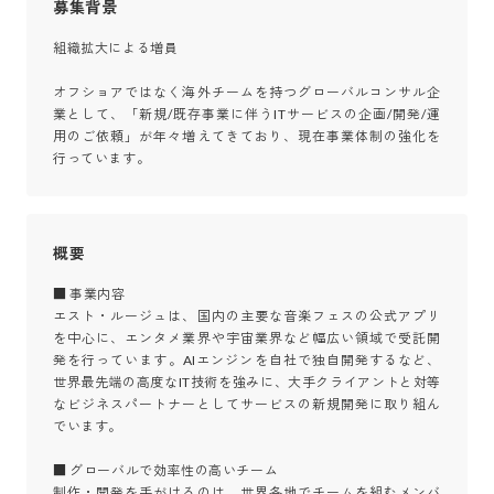
募集背景
組織拡大による増員

オフショアではなく海外チームを持つグローバルコンサル企
業として、「新規/既存事業に伴うITサービスの企画/開発/運
用のご依頼」が年々増えてきており、現在事業体制の強化を
行っています。
概要
■ 事業内容

エスト・ルージュは、国内の主要な音楽フェスの公式アプリ
を中心に、エンタメ業界や宇宙業界など幅広い領域で受託開
発を行っています。AIエンジンを自社で独自開発するなど、
世界最先端の高度なIT技術を強みに、大手クライアントと対等
なビジネスパートナーとしてサービスの新規開発に取り組ん
でいます。

■ グローバルで効率性の高いチーム

制作・開発を手がけるのは、世界各地でチームを組むメンバ