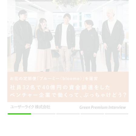
採用をお考えの方
運営会社
プライバシーポリシー
セキュリティポリシー
利用者情報の外部送信
利用規約
よくある質問
サイトマップ
Green Identity
Copyright© Atrae, Inc. All Right Reserved.
転職サイトGreen
エンジニア・技術職（システム/ネットワーク）の求人
【リモート可】エンタメ・IT案件を上流から促進するPM／裁量大きめの業務委託ポジシ
ョン