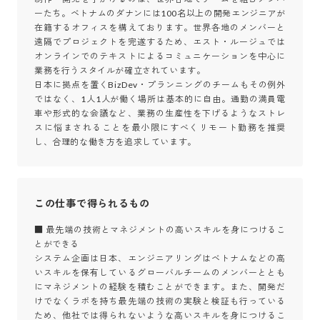
ーたち。ベトナムのダナンには100名以上の開発エンジニアが
在籍するオフィスを構えております。世界各地のメンバーと
遠隔でプロジェクトを完遂するため、エスト・ルージュでは
オンラインでのテキストによるコミュニケーションを中心に
業務を行うスタイルが確立されています。

日本に拠点を置くBizDev・プランニングのチームもその例外
ではなく、1人1人が働く場所は基本的に自由。通勤の満員電
車や形式的な会議など、業務の生産性を下げるようなストレ
スに悩まされることを最小限にすべくリモート勤務を推奨
し、合理的な働き方を追求しています。
この仕事で得られるもの
■ 最先端の技術とマネジメントの高いスキルを身につけるこ
とができる

システム企画は日本、エンジニアリングはベトナムなどの高
いスキルを保有しているグローバルチームのメンバーととも
にマネジメントの経験を積むことができます。また、開発だ
けでなくラボを持ち最先端の技術の実験と検証も行っている
ため、他社では得られないような高いスキルを身につけるこ