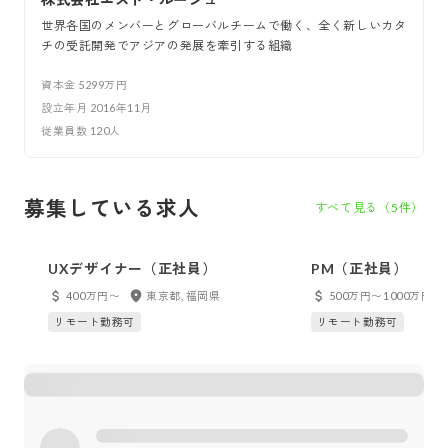
世界各国のメンバーとグローバルチームで働く、全く新しいカタ
チの受託開発でアジアの発展を牽引する組織
資本金
5299万円
設立年月
2016年11月
従業員数
120
人
募集している求人
すべて見る（
5
件）
UXデザイナー（正社員）
PM（正社員）
400万円〜
東京都, 福岡県
500万円〜1000万円
リモート勤務可
リモート勤務可