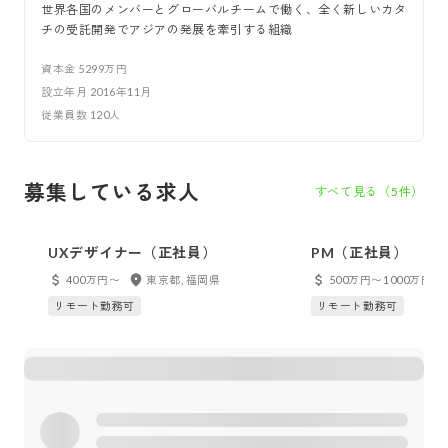
世界各国のメンバーとグローバルチームで働く、全く新しいカタ
チの受託開発でアジアの発展を牽引する組織
資本金
5299万円
設立年月
2016年11月
従業員数
120
人
募集している求人
すべて見る（
5
件）
UXデザイナー（正社員）
PM（正社員）
400万円〜
東京都, 福岡県
500万円〜1000万円
リモート勤務可
リモート勤務可