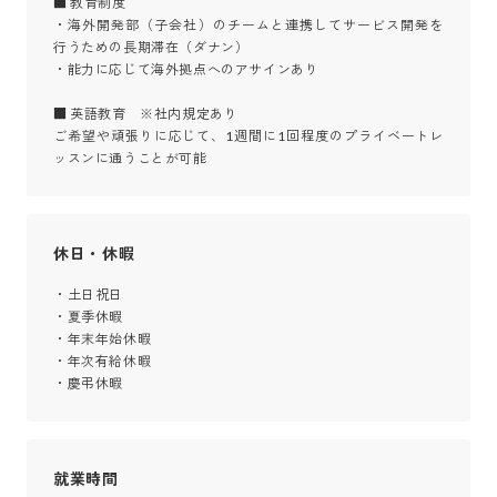
■ 教育制度

・海外開発部（子会社）のチームと連携してサービス開発を
行うための長期滞在（ダナン）

・能力に応じて海外拠点へのアサインあり

■ 英語教育　※社内規定あり

ご希望や頑張りに応じて、1週間に1回程度のプライベートレ
ッスンに通うことが可能
休日・休暇
・土日祝日

・夏季休暇

・年末年始休暇

・年次有給休暇

・慶弔休暇
就業時間