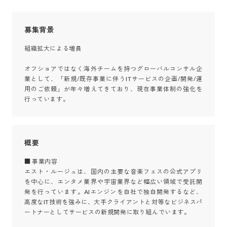
募集背景
組織拡大による増員

オフショアではなく海外チームを持つグローバルコンサル企
業として、「新規/既存事業に伴うITサービスの企画/開発/運
用のご依頼」が年々増えてきており、現在事業体制の強化を
行っています。
概要
■ 事業内容

エスト・ルージュは、国内の主要な音楽フェスの公式アプリ
を中心に、エンタメ業界や宇宙業界など幅広い領域で受託開
発を行っています。AIエンジンを自社で独自開発するなど、
高度なIT技術を強みに、大手クライアントと対等なビジネスパ
ートナーとしてサービスの新規開発に取り組んでいます。
