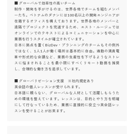
■ グローバルで効率性の高いチーム

制作・開発を手がけるのは、世界各地でチームを組むメンバ
ーたち。ベトナムのダナンには100名以上の開発エンジニアが
在籍するオフィスを構えております。世界各地のメンバーと
遠隔でプロジェクトを完遂するため、エスト・ルージュでは
オンラインでのテキストによるコミュニケーションを中心に
業務を行うスタイルが確立されています。

日本に拠点を置くBizDev・プランニングのチームもその例外
ではなく、1人1人が働く場所は基本的に自由。通勤の満員電
車や形式的な会議など、業務の生産性を下げるようなストレ
スに悩まされることを最小限にすべくリモート勤務を推奨
し、合理的な働き方を追求しています。

■ グローバリゼーション支援　※社内規定あり

英会話の個人レッスンが受けられます。

日本語に頼らない、グローバルな人材として活躍しもらうた
めの環境を整えています。レッスンは、目的とやり方を明確
にして行なっているため、業務に直接的に役立つ英会話レッ
スンを受けることが出来ます。