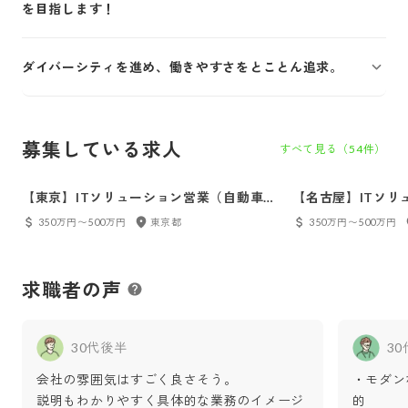
を目指します！
ダイバーシティを進め、働きやすさをとことん追求。
募集している求人
すべて見る（
54
件）
【東京】ITソリューション営業（自動車グ
【名古屋】ITソリ
ループ）／営業経験者限定（業界不問）／
グループ）／営業
350万円〜500万円
東京都
350万円〜500万円
圧倒的シェアNo1を誇るIT企業（東証プラ
／圧倒的シェアNo
イム）
ライム）
求職者の声
30代後半
3
会社の雰囲気はすごく良さそう。
・モダン
説明もわかりやすく具体的な業務のイメージ
的