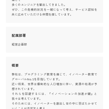
多くのエンジニアを輩出してきました。

ぜひ、この危機的状況を一緒になって考え、サービス認知を
共に広めていただける仲間を探しています。
配属部署
経営企画部
概要
弊社は、プログラミング教育を通じて、イノベーター教育で
グローバルNo.1を目指しています。 

近い将来、世界は爆発的な人口増加に伴い、資源の枯渇が予
想されています。 

それらを回避するには、『イノベーションの加速が鍵』と
我々は考えています。 

そのためには、イノベーターを創出し世の中に羽ばたかせて
いくことが不可欠と考え、
