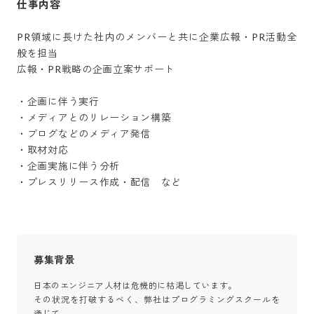
仕事内容
PR領域に長けた社内のメンバーと共に企業広報・PR活動全
般を担当

広報・PR戦略の企画立案サポート

・企画に伴う実行

・メディアとのリレーション構築

・ブログなどのメディア発信

・取材対応

・企画実施に伴う分析

・プレスリリース作成・配信　など
募集背景
日本のエンジニア人材は危機的に枯渇しています。

その状況を打破するべく、弊社はプログラミングスクールを
通じて
