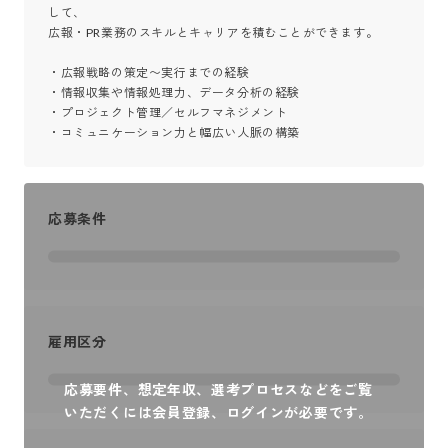
して、

広報・PR業務のスキルとキャリアを積むことができます。

・広報戦略の策定〜実行までの経験

・情報収集や情報処理力、データ分析の経験

・プロジェクト管理／セルフマネジメント

・コミュニケーション力と幅広い人脈の構築
応募条件
雇用区分
応募要件、想定年収、選考プロセスなどをご覧
いただくには会員登録、ログインが必要です。