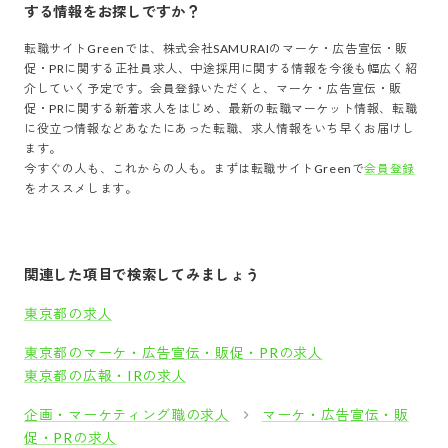
する情報をお探しですか？
転職サイトGreenでは、
株式会社SAMURAI
の
マーケ・広告宣伝・販
促・PR
に関する正社員求人、中途採用に関する情報を今後も幅広く紹
介していく予定です。会員登録いただくと、
マーケ・広告宣伝・販
促・PR
に関する新着求人をはじめ、最新の転職マーケット情報、転職
に役立つ情報などあなたにあった転職、求人情報をいち早くお届けし
ます。
今すぐの人も、これからの人も。まずは転職サイトGreenで
会員登録
をオススメします。
関連した項目で検索してみましょう
東京都の求人
東京都のマーケ・広告宣伝・販促・PRの求人
東京都の広報・IRの求人
企画・マーケティング職の求人
マーケ・広告宣伝・販
促・PRの求人