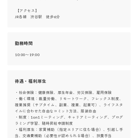
 【アクセス】

JR各線　渋谷駅　徒歩6分
勤務時間
10:00〜19:00
待遇・福利厚生
・社会保険：健康保険、厚生年金、労災保険、雇用保険

・働く環境：裁量労働、リモートワーク、フレックス制度、
複業推奨（サブタイム、副業、複業、起業可）、ライフスタ
イルに合わせた自由なコミット方法、服装自由

・制度：1on1ミーティング、キャリアミーティング、プログ
ラミング学習、随時昇給申請制度

・福利厚生：家賃補助（指定エリアに住む場合）、引越し手
当、交通費補助（必要性が認められる場合）、扶養手当