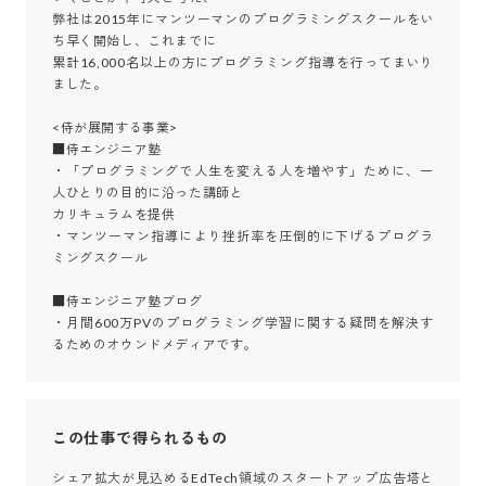
弊社は2015年にマンツーマンのプログラミングスクールをい
ち早く開始し、これまでに

累計16,000名以上の方にプログラミング指導を行ってまいり
ました。

<侍が展開する事業> 

■侍エンジニア塾 

・「プログラミングで人生を変える人を増やす」ために、一
人ひとりの目的に沿った講師と

カリキュラムを提供 

・マンツーマン指導により挫折率を圧倒的に下げるプログラ
ミングスクール

■侍エンジニア塾ブログ 

・月間600万PVのプログラミング学習に関する疑問を解決す
るためのオウンドメディアです。
この仕事で得られるもの
シェア拡大が見込めるEdTech領域のスタートアップ広告塔と