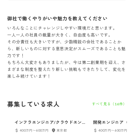
御社で働くやりがいや魅力を教えてください
いろんなことにチャレンジしやすい環境だと思います。

一人一人の社員の裁量が大きく、自由度も高いです。

その分責任も大きいですが、少数精鋭の会社であることか
ら、新しいものに対する意思決定がスムーズであることも魅
力です！

もちろん大変さもありましたが、今は第二創業期を迎え、さ
まざまな制度を整えたり新しい挑戦もできたりして、変化を
楽しみ続けています！
募集している求人
すべて見る（
16
件）
インフラエンジニア/クラウドエンジ
開発エンジニア（東
ニア
400万円〜600万円
東京都
400万円〜600万円