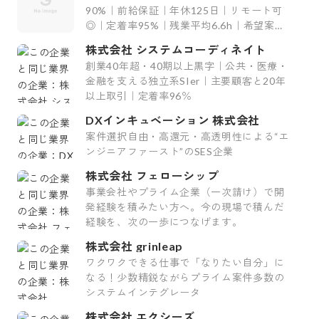
90%｜前給保証｜年休125日｜リモート可
◎｜定着率95%｜残業平均6.6h｜希望案件
率100%
株式会社 システムコーディネイト
創業40年超・40期以上黒字｜公共・医療・
金融を支える独立系SIer｜主要顧客と20年
以上取引｜定着率96％
DXインキュベーション 株式会社
案件選択自由・高還元・高透明性による“エ
ンジニアファースト”のSES企業
株式会社 フェローシップ
事業会社やプライム企業（一次請け）で開
発経験を積みたい方へ。今の現場で積んだ
経験を、次の一歩につなげます。
株式会社 grinleap
ワクワクできる仕事で「なりたい自分」に
なる！少数精鋭ながらプライム案件多数の
システムインテグレータ
株式会社 エクシーズ