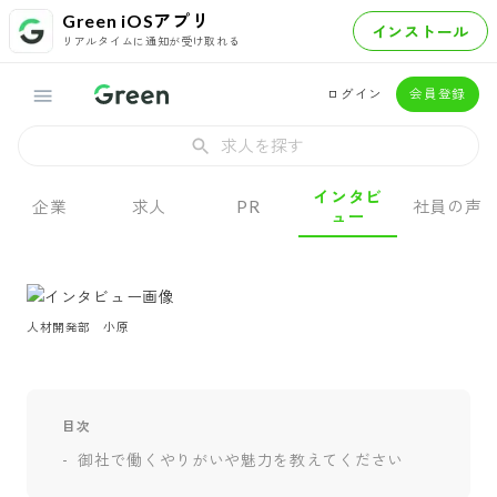
Green iOSアプリ
インストール
リアルタイムに通知が受け取れる
ログイン
会員登録
求人を探す
インタビ
企業
求人
PR
社員の声
ュー
人材開発部　小原
目次
御社で働くやりがいや魅力を教えてください