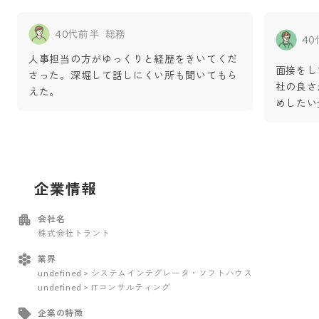
40代前半
総務
4
人事担当の方がゆっくりと経歴をきいてくだ
面接をし
さった。深堀して話しにくい所も聞いてもら
社の良さ
えた。
めしたい
企業情報
会社名
株式会社トラント
業界
undefined > システムインテグレータ・ソフトハウス
undefined > ITコンサルティング
企業の特徴