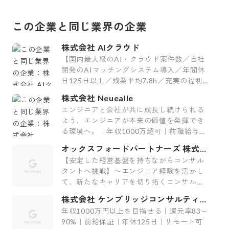
この企業と同じ業界の企業
株式会社 AIクラウド
【国内最大級のAI・クラウド案件数／自社
開発のAIマッチングシステム導入／年間休
日125日以上／残業平均7.8h／充実の福利
厚生29制度／平均案件紹介数61件】
株式会社 Neuealle
エンジニアと会社が共に成長し続けられる
よう、エンジニアが本来の価値を発揮でき
る環境へ。｜年収1000万超可｜前職給与保
証｜最上流案件｜裁量大
オックスフォードパートナーズ 株式会
社
【安定した経営基盤を持ちながらコンサル
タントへ挑戦】〜エンジニア経験を活かし
て、新たなキャリアを切り拓くコンサルテ
ィング会社〜
株式会社 ケンブリッジコンサルティン
グ
年収1000万円以上を目指せる｜還元率83～
90%｜前給保証｜年休125日｜リモート可