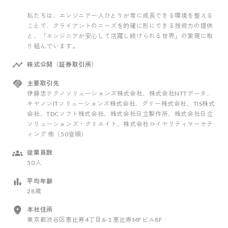
私たちは、エンジニア一人ひとりが常に成長できる環境を整える
ことで、クライアントのニーズを的確に形にできる技術力の提供
と、「エンジニアが安心して活躍し続けられる世界」の実現に取
り組んでいます。
株式公開（証券取引所）
主要取引先
伊藤忠テクノソリューションズ株式会社、株式会社NTTデータ、
キヤノンITソリューションズ株式会社、グリー株式会社、TIS株式
会社、TDCソフト株式会社、株式会社日立製作所、株式会社日立
ソリューションズ・クリエイト、株式会社ロイヤリティマーケテ
ィング 他（50音順）
従業員数
50人
平均年齢
28歳
本社住所
東京都渋谷区恵比寿4丁目6-1 恵比寿MFビル8F