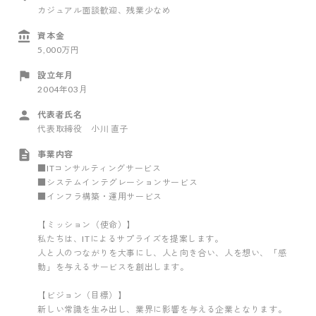
カジュアル面談歓迎
、残業少なめ
資本金
5,000万円
設立年月
2004年03月
代表者氏名
代表取締役 小川 直子
事業内容
■ITコンサルティングサービス
■システムインテグレーションサービス
■インフラ構築・運用サービス
【ミッション（使命）】
私たちは、ITによるサプライズを提案します。
人と人のつながりを大事にし、人と向き合い、人を想い、「感
動」を与えるサービスを創出します。
【ビジョン（目標）】
新しい常識を生み出し、業界に影響を与える企業となります。