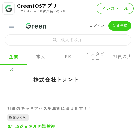
Green iOSアプリ
インストール
リアルタイムに通知が受け取れる
ログイン
会員登録
求人を探す
インタビ
企業
求人
PR
社員の声
ュー
株式会社トラント
社員のキャリアパスを真剣に考えます！！
残業少なめ
カジュアル面談歓迎