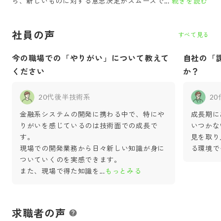
ら、新しいものに対する意思決定がスムーズで...
続きを読む
社員の声
すべて見る
今の職場での「やりがい」について教えて
自社の「
ください
か？
20代後半
技術系
2
金融系システムの開発に携わる中で、特にや
成長期に
りがいを感じているのは技術面での成長で
いつかな
す。
見を取り
現場での開発業務から日々新しい知識が身に
る環境で
ついていくのを実感できます。
また、現場で得た知識を
...
もっとみる
求職者の声