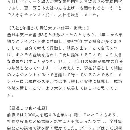
ら自社パッケージ導入が主な業務内容と希望通りの業務内容
であり、更に西日本支社の立ち上げにも関われるということ
で大きなチャンスと捉え、入社を決意しました。

【入社1年目から責任大きい仕事に挑戦!!!】

西日本支社が当初3名と少数だったこともあり、1年目から単
独でクライアント先に訪問し、顧客折衝する機会が多くあり
ました。自分で考えて行動し、結果を出すことで自信をつ
け、またその経験を活かして更に提案することで、より大き
な成果を出すことができ、1年目、2年目の経験が現在の自分
の基盤となっています。この考え方は、現在部長として組織
のマネジメントする中で意識して行っていることであり、メ
ンバーには現在のスキルでは少し難しい案件に挑戦し、成功
体験を積むことで、より大きく成長してほしいと思ってま
す。

【風通しの良い社風】

前職では2,000人を超える企業に在籍していたこともあり、
社長や役員など経営陣と話すことも無かったですし、全社集
会などの講演で話を聞く程度でした。プロシップはまだ規模