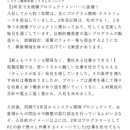
システム開発本部 システムエンジニア
【2年目で大規模プロジェクトメンバーに抜擢！

入社してから約１年間は、主にプログラム開発･テストフェ
ーズを担当していました。2年目以降は、社内でも１，２を
争う大規模プロジェクトに携わっており、忙しくも充実した
毎日を過ごしています。比較的難易度の高いプログラムの製
造から、詳細設計、後輩のフォロー等も担当するようにな
り、業務領域を徐々に広げている実感があります。

【新人もベテランも関係なく、責任ある仕事ができる！】

就職活動では、若いうちから難しい仕事を任せてもらえる
（チャンスがある）会社を探していました。その条件を満た
す会社は複数ありましたが、プロシップは選考を通じて様々
な社員と会う機会があり話を聞いていくうちに、人材育成の
方針や風土に強く惹かれ、入社を決めました。

入社後、同期で1年目からシステム開発プロジェクトで、お
客様からの問合せや調整の窓口担当を行っている人がいるな
ど、入社前のイメージ以上に(1、2年はプログラマーとして
PCの前で黙々と作業するイメージでした)仕事を任せてもら