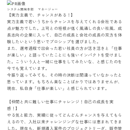
システム開発本部 　マネージャー
【実力主義で、チャンスがある！】

実力主義で若いうちからチャンスを与えてくれる会社である
点が魅力でした。上司との垣根が低く風通しの良い社風、成
長志向の企業に入って、自己の成長と会社の成長の双方を体
験したいという思いでプロシップを選びました。

また、選考過程で出会った若い社員の方が活き活きと「仕事
が楽しい」と語っていたことにも強いインパクトを受けまし
た。こういう人と一緒に仕事をしてみたいな、と感じたのを
今でも覚えています。

今振り返ってみても、その時の決断は間違っていなかったと
思っています。もちろん楽なことばかりではありませんが、
現在、私自身「仕事が楽しい」と感じられています。

【仲間と共に難しい仕事にチャレンジ！自己の成長を実
感！】

やる気と能力、実績に従ってどんどんチャンスを与えてもら
えるので、入社以来チャレンジングな仕事には恵まれてきま
した。現在も、新規導入案件のプロジェクトリーダ、販売管