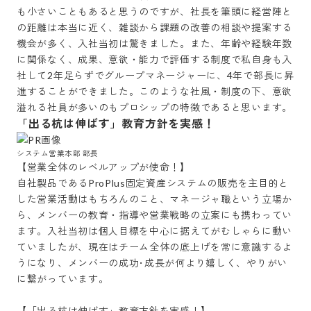
も小さいこともあると思うのですが、社長を筆頭に経営陣と
の距離は本当に近く、雑談から課題の改善の相談や提案する
機会が多く、入社当初は驚きました。また、年齢や経験年数
に関係なく、成果、意欲・能力で評価する制度で私自身も入
社して2年足らずでグループマネージャーに、4年で部長に昇
進することができました。このような社風・制度の下、意欲
溢れる社員が多いのもプロシップの特徴であると思います。
「出る杭は伸ばす」教育方針を実感！
システム営業本部 部長
【営業全体のレベルアップが使命！】

自社製品であるProPlus固定資産システムの販売を主目的と
した営業活動はもちろんのこと、マネージャ職という立場か
ら、メンバーの教育・指導や営業戦略の立案にも携わってい
ます。入社当初は個人目標を中心に据えてがむしゃらに動い
ていましたが、現在はチーム全体の底上げを常に意識するよ
うになり、メンバーの成功･成長が何より嬉しく、やりがい
に繋がっています。

【「出る杭は伸ばす」教育方針を実感！】
