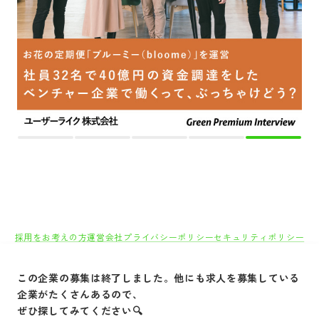
採用をお考えの方
運営会社
プライバシーポリシー
セキュリティポリシー
利用者情報の外部送信
利用規約
よくある質問
サイトマップ
Green Identity
この企業の募集は終了しました。他にも求人を募集している
Copyright© Atrae, Inc. All Right Reserved.
企業がたくさんあるので、
転職サイトGreen
ぜひ探してみてください🔍
IT/Web・通信・インターネット系
ソフトウェア/