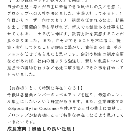
自分の意見・考えが自由に発信できる風通しの良さを感じ、
プロシップへの入社を決めました。実際入社してみると、1
年目からユーザー向けのセミナー講師を任されるなど、結果
を出して積極的に手を挙げれば、新人でも裁量ある仕事を任
せてくれる、「出る杭は伸ばす」教育方針を実感することが
多々ありました。 また、自分ができることを常に考え、提
案・実行してきたことが評価に繋がり、責任ある仕事･ポジ
ションを任せてもらえたと思います。会計や税制の制度変更
などがあれば、社内の誰よりも勉強し、新しい制度について
勉強会の講師を行うなど必死に取り組んできた事を評価して
もらいました。

【お客様にとって特別な存在になる！】

今後は各営業メンバーのレベルアップを図り、最強のコンサ
ル集団にしたいという野望があります。また、企業理念であ
るSpeciality for Customerを体現する人財の輩出に貢献し、
プロシップがお客様にとって特別な存在になるよう尽力して
いきたいです。
成長志向！風通しの良い社風！