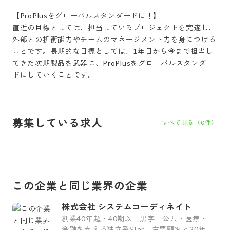
【ProPlusをグローバルスタンダードに！】

直近の目標としては、担当しているプロジェクトを完遂し、
外部との折衝能力やチームのマネージメント力を身につける
ことです。長期的な目標としては、1年目から今まで担当し
てきた次期製品を武器に、ProPlusをグローバルスタンダー
ドにしていくことです。
募集している求人
すべて見る（
0
件）
この企業と同じ業界の企業
株式会社 システムコーディネイト
創業40年超・40期以上黒字｜公共・医療・
金融を支える独立系SIer｜主要顧客と20年