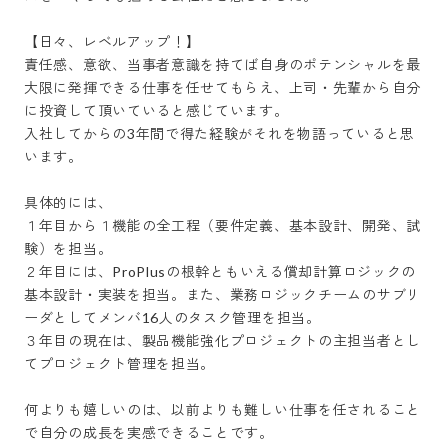
【日々、レベルアップ！】

責任感、意欲、当事者意識を持てば自身のポテンシャルを最
大限に発揮できる仕事を任せてもらえ、上司・先輩から自分
に投資して頂いていると感じています。

入社してからの3年間で得た経験がそれを物語っていると思
います。

具体的には、

１年目から１機能の全工程（要件定義、基本設計、開発、試
験）を担当。

２年目には、ProPlusの根幹ともいえる償却計算ロジックの
基本設計・実装を担当。また、業務ロジックチームのサブリ
ーダとしてメンバ16人のタスク管理を担当。

３年目の現在は、製品機能強化プロジェクトの主担当者とし
てプロジェクト管理を担当。

何よりも嬉しいのは、以前よりも難しい仕事を任されること
で自分の成長を実感できることです。
