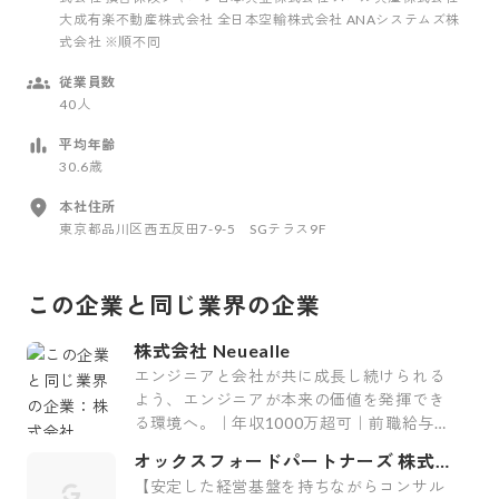
大成有楽不動産株式会社 全日本空輸株式会社 ANAシステムズ株
式会社 ※順不同
従業員数
40人
平均年齢
30.6歳
本社住所
東京都品川区西五反田7-9-5 SGテラス9F
この企業と同じ業界の企業
株式会社 Neuealle
エンジニアと会社が共に成長し続けられる
よう、エンジニアが本来の価値を発揮でき
る環境へ。｜年収1000万超可｜前職給与保
証｜最上流案件｜裁量大
オックスフォードパートナーズ 株式会
社
【安定した経営基盤を持ちながらコンサル