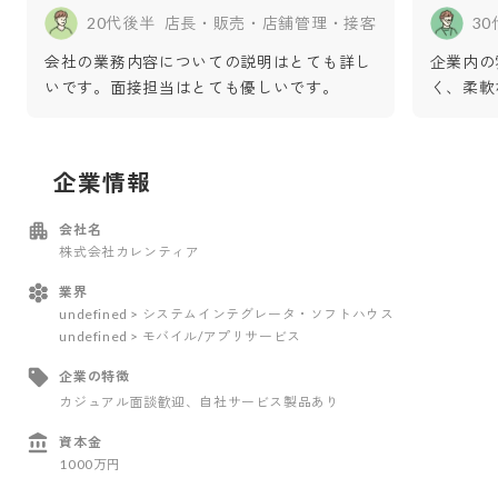
20代後半
店長・販売・店舗管理・接客
3
会社の業務内容についての説明はとても詳し
企業内の
いです。面接担当はとても優しいです。
く、柔軟
企業情報
会社名
株式会社カレンティア
業界
undefined > システムインテグレータ・ソフトハウス
undefined > モバイル/アプリサービス
企業の特徴
カジュアル面談歓迎
、自社サービス製品あり
資本金
1000万円