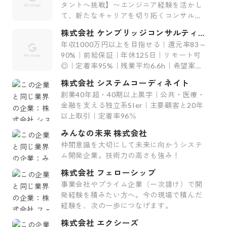
タントへ挑戦】〜エンジニア経験を活かし
て、新たなキャリアを切り拓くコンサルテ
ィング会社〜
株式会社 ケンブリッジコンサルティン
グ
年収1000万円以上を目指せる｜還元率83～
90%｜前給保証｜年休125日｜リモート可
◎｜定着率95%｜残業平均6.6h｜希望案件
率100%
株式会社 システムコーディネイト
創業40年超・40期以上黒字｜公共・医療・
金融を支える独立系SIer｜主要顧客と20年
以上取引｜定着率96％
みんなの未来 株式会社
仲間意識を大切にして未来に向かうシステ
ム開発企業。技術力の高さも強み！
株式会社 フェローシップ
事業会社やプライム企業（一次請け）で開
発経験を積みたい方へ。今の現場で積んだ
経験を、次の一歩につなげます。
株式会社 エクシーズ