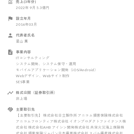
売上(3年分)
2022
年
9
月
5.3億円
設立年月
2016年03月
代表者氏名
星山 薫
事業内容
ITコンサルティング
システム開発、システム保守・運用
モバイルアプリケーション開発（iOS/Android）
Webデザイン、Webサイト制作
SES事業
株式公開（証券取引所）
非上場
主要取引先
【主要取引先】 株式会社日立製作所 アニコム損害保険株式会社
アニコムフロンティア株式会社 イオンプロダクトファイナンス株
式会社 株式会社AHB アイシン開発株式会社 共栄火災海上保険株
式会社 損害保険ジャパン日本興亜株式会社 スバル興産株式会社