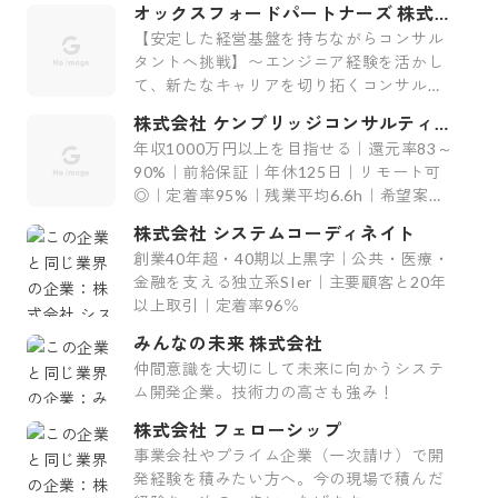
オックスフォードパートナーズ 株式会
社
【安定した経営基盤を持ちながらコンサル
タントへ挑戦】〜エンジニア経験を活かし
て、新たなキャリアを切り拓くコンサルテ
ィング会社〜
株式会社 ケンブリッジコンサルティン
グ
年収1000万円以上を目指せる｜還元率83～
90%｜前給保証｜年休125日｜リモート可
◎｜定着率95%｜残業平均6.6h｜希望案件
率100%
株式会社 システムコーディネイト
創業40年超・40期以上黒字｜公共・医療・
金融を支える独立系SIer｜主要顧客と20年
以上取引｜定着率96％
みんなの未来 株式会社
仲間意識を大切にして未来に向かうシステ
ム開発企業。技術力の高さも強み！
株式会社 フェローシップ
事業会社やプライム企業（一次請け）で開
発経験を積みたい方へ。今の現場で積んだ