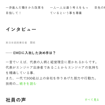
一歩進んだ働きかた改革を
一人一人は違う考えをもっ
目先の
目指して！
ているという事を尊重
インタビュー
東日本統括責任者 関根
──
EMDに入社した決め手は？
一言でいえば、代表の人柄と経営理念に惹かれるからです。
代表がエンジニア出身者であることからエンジニアの気持ち
を精通している事、
また、一代で300名以上の会社を作りあげた胆力や行動力。
技術の...
続きを読む
社員の声
すべて見る