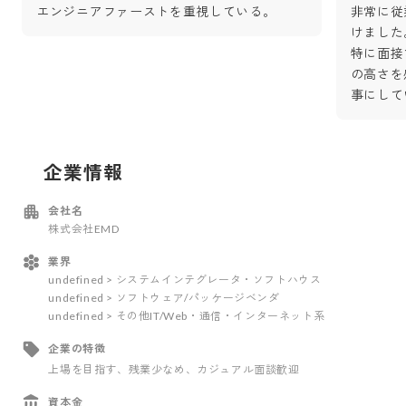
エンジニアファーストを重視している。
非常に従
けました
特に面接
の高さを
事にして
企業情報
会社名
株式会社EMD
業界
undefined > システムインテグレータ・ソフトハウス
undefined > ソフトウェア/パッケージベンダ
undefined > その他IT/Web・通信・インターネット系
企業の特徴
上場を目指す
、残業少なめ
、カジュアル面談歓迎
資本金