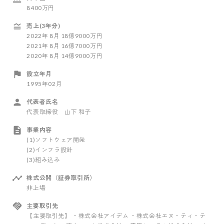
8400万円
売上(3年分)
2022
年
8
月
18億9000万円
2021
年
8
月
16億7000万円
2020
年
8
月
14億9000万円
設立年月
1995年02月
代表者氏名
代表取締役 山下 和子
事業内容
(1)ソフトウェア開発
(2)インフラ設計
(3)組み込み
株式公開（証券取引所）
非上場
主要取引先
【主要取引先】 ・株式会社アイデム ・株式会社エヌ・ティ・テ