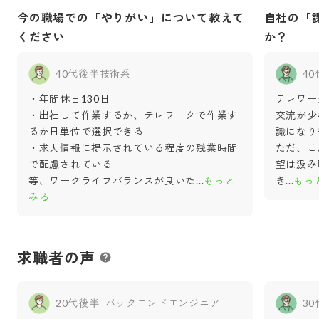
今の職場での「やりがい」について教えて
自社の「
ください
か？
40代後半
技術系
4
・年間休日130日
テレワー
・出社して作業するか、テレワークで作業す
交流が少
るか日単位で選択できる
識になり
・求人情報に提示されている程度の残業時間
ただ、こ
で配慮されている
望は汲み
等、ワークライフバランスが良いた
...
もっと
き
...
もっ
みる
求職者の声
20代後半
バックエンドエンジニア
3