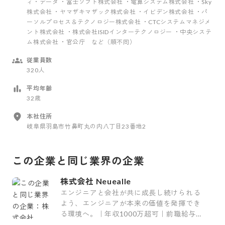
ィ・データ ・富士ソフト株式会社 ・電算システム株式会社 ・Sky
株式会社 ・ヤマザキマザック株式会社 ・イビデン株式会社 ・パ
ーソルプロセス＆テクノロジー株式会社 ・CTCシステムマネジメ
ント株式会社 ・株式会社ISIDインターテクノロジー ・中央システ
ム株式会社 ・官公庁 など（順不同）
従業員数
320人
平均年齢
32歳
本社住所
岐阜県羽島市竹鼻町丸の内八丁目23番地2
この企業と同じ業界の企業
株式会社 Neuealle
エンジニアと会社が共に成長し続けられる
よう、エンジニアが本来の価値を発揮でき
る環境へ。｜年収1000万超可｜前職給与保
証｜最上流案件｜裁量大