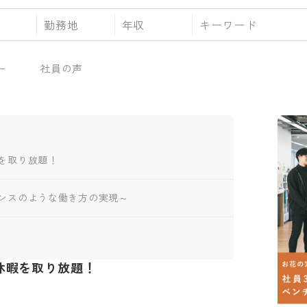
勤務地
年収
ー
社員の声
を取り放題！
ンスのような働き方の実現～
休暇を取り放題！