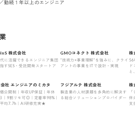
／勤続１年以上のエンジニア
業
pInS 株式会社
GMOコネクト 株式会社
株
時代に活躍できるエンジニア集団
“技術力×事業理解”を強みに、クライ
5
指すSES・受託開発スタートア
アントの事業をITで設計・実現
ド
と
多
す
式会社 エンジニアのミカタ
フジアルテ 株式会社
株
価公開制｜年収UP保証｜年休
製造業の人材課題を多角的に解決す
「
0日｜9割リモ可◎｜定着率98%｜
る総合ソリューションプロバイダー
伴
平均7.7h｜AI研修充実★
支
を