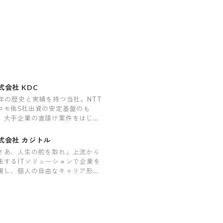
式会社 KDC
6年の歴史と実績を持つ当社。NTT
コモ他5社出資の安定基盤のも
、大手企業の直請け案件をはじめ
彩なプロジェクトを手掛けていま
。
式会社 カジトル
さあ、人生の舵を取れ」上流から
走するITソリューションで企業を
援し、個人の自由なキャリア形成
後押しする