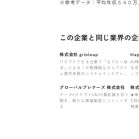
※参考データ：平均年収５４０万
この企業と同じ業界の企
株式会社 grinleap
Ha
ワクワクできる仕事で「なりたい自
AI
分」になる！少数精鋭ながらプライ
を目
ム案件多数のシステムインテグレー
ップ
タ
グローバルプレナーズ 株式会社
株
データ×クラウド×AIの最前線を切り
★単
開き、新たな価値創造にコミットす
13
る
残業