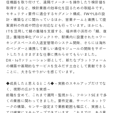
信機器を取り付けて、遠隔でメーターを操作したり検針値を
取得するなど、検針業務の効率化を図るための取組みです。
セキュリティ要件に適合するセグメント構成、FWやLBの設
計・構築などに関わっているほか、営業チームと連携して提
案資料の作成や問合せ対応なども行っています。ほかにも、
ITを活用して鯖の養殖を支援する、福井県小浜市の「鯖、復
活」養殖効率化プロジェクトや、駅構内に設置されたコワー
キングスペースの入退室管理のシステム開発、さらには海外
のベンダーと連携して新しい通信モジュールの開発をサポー
トしたりとさまざまな仕事に携わらせてもらいました。
DX・IoTソリューション部として、新たなプラットフォーム
の構築や画期的なサービスを生みだす土台として貢献できる
ことに、大きなやりがいを感じています。

◆成長したと思えるところ◆～実務のスキルアップだけでな
く、視野の広がりを実感～

前職を含めて、これまで運用・監視から、フロントSEまで多
くの業務に関わってきました。要件定義、サーバ・ネットワ
ークの構築、センサー設定まで業務範囲も幅広く、実務とし
ては確実にスキルアップできています。これまでは、ある意