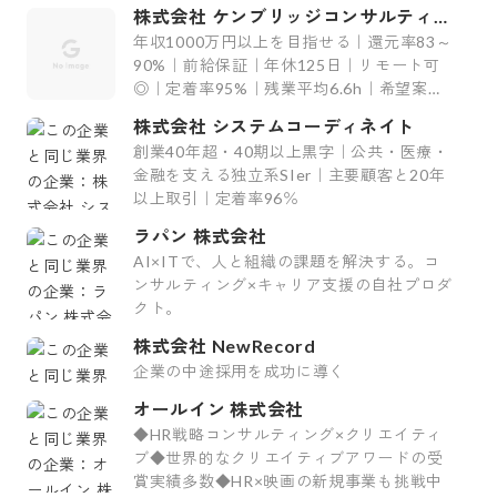
ィング会社〜
株式会社 ケンブリッジコンサルティン
グ
年収1000万円以上を目指せる｜還元率83～
90%｜前給保証｜年休125日｜リモート可
◎｜定着率95%｜残業平均6.6h｜希望案件
率100%
株式会社 システムコーディネイト
創業40年超・40期以上黒字｜公共・医療・
金融を支える独立系SIer｜主要顧客と20年
以上取引｜定着率96％
ラパン 株式会社
AI×ITで、人と組織の課題を解決する。コ
ンサルティング×キャリア支援の自社プロダ
クト。
株式会社 NewRecord
企業の中途採用を成功に導く
オールイン 株式会社
◆HR戦略コンサルティング×クリエイティ
ブ◆世界的なクリエイティブアワードの受
賞実績多数◆HR×映画の新規事業も挑戦中