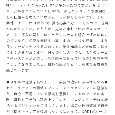
味“マニュアルに沿った仕事”が多かったのですが、今は“マ
ニュアルをつくっていく仕事”で、新しいシステムや運用な
どの仕組みを考えていけるところがおもしろいです。また、
案件によってはIT以外の知識も必要となってくるので、視野
が広がりました。たとえば、先ほど申し上げたガススマート
メーター導入に関しては、ただシステムを組み上げれば良い
のではなく、必要な機能やお客さまのニーズを把握し、より
良いサービスをつくるためにも、業界知識などを幅広く知っ
ておく必要があります。日々の生活の中でも、ほかのサービ
スやシステムがどのような仕組みになっているのか興味を持
つようになりましたし、視野の広がりという意味でも成長を
感じています。

◆スキルや経験を持つ人こそ、成長の機会にあふれている◆

セキュリティーの領域やプロジェクトマネジメントの経験な
ど、自分に不足している領域を意識しているので、その実
務・経験を重点的に積み上げていき、プロジェクト全体を統
括するポジションを目指しています。幅広い技術領域で自分
が目指すキャリアを追求したい人にとって、KDDIグループ