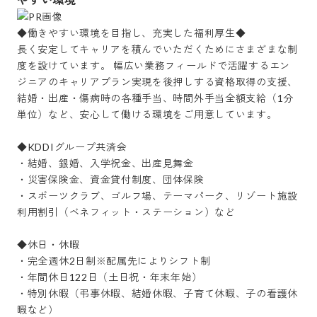
◆働きやすい環境を目指し、充実した福利厚生◆

長く安定してキャリアを積んでいただくためにさまざまな制
度を設けています。 幅広い業務フィールドで活躍するエン
ジニアのキャリアプラン実現を後押しする資格取得の支援、
結婚・出産・傷病時の各種手当、時間外手当全額支給（1分
単位）など、安心して働ける環境をご用意しています。

◆KDDIグループ共済会

・結婚、銀婚、入学祝金、出産見舞金

・災害保険金、資金貸付制度、団体保険

・スポーツクラブ、ゴルフ場、テーマパーク、リゾート施設
利用割引（ベネフィット・ステーション）など

◆休日・休暇

・完全週休2日制※配属先によりシフト制

・年間休日122日（土日祝・年末年始）

・特別休暇（弔事休暇、結婚休暇、子育て休暇、子の看護休
暇など）
