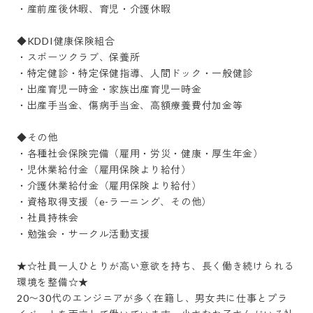
・産前産後休暇、育児・介護休暇

◆KDDI健康保険組合

・スポーツクラブ、保養所

・特定健診・特定保健指導、人間ドック・一般健診

・出産育児一時金・家族出産育児一時金

・出産手当金、傷病手当金、高額療養費付加金等

◆その他

・各種社会保険完備（雇用・労災・健康・厚生年金）

・児休業給付金（雇用保険より給付）

・介護休業給付金（雇用保険より給付）

・資格取得支援（e-ラーニング、その他）

・社員持株会

・勉強会・サークル活動支援

★☆社員一人ひとりが高い意欲を持ち、長く働き続けられる
環境を整備☆★

20〜30代のエンジニアが多く在籍し、男女共に仕事とプラ