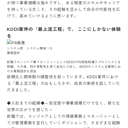
が持つ事業規模は強みですし、ある程度のスキルやキャリア
を持っている方こそ、その経験を活かして自分の可能性を広
げて、高めていけるように思います。

KDDI案件の「最上流工程」で、 ここにしかない体験
を
システム部　システム開発１G

業務設計

前職でエンジニア兼マネージャーとしてKDDIの内部統制導入プロジェクトを
経験。その後、別の常駐先を経て当社に入社し、KDDIのシステム企画部にお
ける業務設計を担当
依頼元と開発側の調整役を担っています。KDDI案件におけ
る「最上流工程」のおもしろさや、成長の実感を話していた
だきました。

◆入社までの経緯◆～安定感や事業規模だけでなく、新たな
世界の広がりを感じた～

前職では、エンジニアとしての現場業務とマネージャーとし
ての管理業務を並行していくポジションで、さまざまな経験