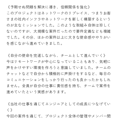
《予期せぬ問題を解決に導き、信頼関係を強化》

このプロジェクトはネットワークのリプレイス、つまりお客
さまの社内インフラやネットワークを新しく構築するという
のが主なミッションでした。このような取組み自体は珍しく
ないのですが、大規模な案件だったので要件定義なども複雑
でした。その分、ほかの案件以上に大きな使命感ややりがい
を感じながら進めていきました。

《自分の使命を完遂しながら、チームとして進んでいく》

今はリモートワークが中心になっていることもあり、気軽に
声をかけやすい環境を作ろうと意識していました。チームの
チャットなどで自分から積極的に声掛けをするなど、毎日の
コミュニケーションをしっかり行ったのも良かったかもしれ
ません。全員が自分の仕事に責任感を持ち、チームで案件を
進めていたという実感があります。

《当社の仕事を通じてエンジニアとしての成長につなげてい
く》

今回の案件を通じて、プロジェクト全体の管理やメンバー間