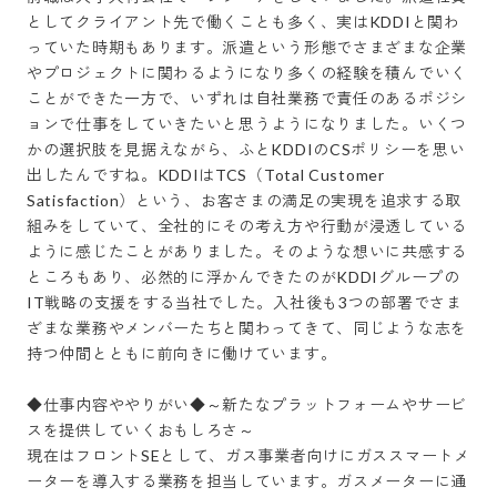
としてクライアント先で働くことも多く、実はKDDIと関わ
っていた時期もあります。派遣という形態でさまざまな企業
やプロジェクトに関わるようになり多くの経験を積んでいく
ことができた一方で、いずれは自社業務で責任のあるポジシ
ョンで仕事をしていきたいと思うようになりました。いくつ
かの選択肢を見据えながら、ふとKDDIのCSポリシーを思い
出したんですね。KDDIはTCS（Total Customer 
Satisfaction）という、お客さまの満足の実現を追求する取
組みをしていて、全社的にその考え方や行動が浸透している
ように感じたことがありました。そのような想いに共感する
ところもあり、必然的に浮かんできたのがKDDIグループの
IT戦略の支援をする当社でした。入社後も3つの部署でさま
ざまな業務やメンバーたちと関わってきて、同じような志を
持つ仲間とともに前向きに働けています。

◆仕事内容ややりがい◆～新たなプラットフォームやサービ
スを提供していくおもしろさ～

現在はフロントSEとして、ガス事業者向けにガススマートメ
ーターを導入する業務を担当しています。ガスメーターに通