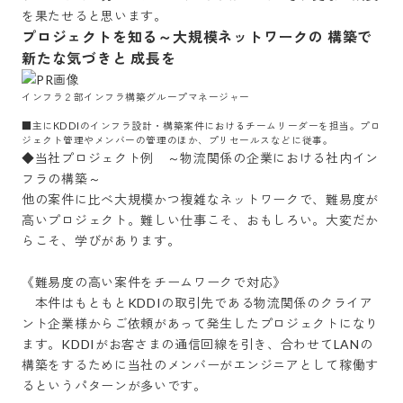
を果たせると思います。
プロジェクトを知る～大規模ネットワークの 構築で
新たな気づきと 成長を
インフラ２部インフラ構築グループマネージャー

■主にKDDIのインフラ設計・構築案件におけるチームリーダーを担当。プロ
ジェクト管理やメンバーの管理のほか、プリセールスなどに従事。
◆当社プロジェクト例　～物流関係の企業における社内イン
フラの構築～

他の案件に比べ大規模かつ複雑なネットワークで、難易度が
高いプロジェクト。難しい仕事こそ、おもしろい。大変だか
らこそ、学びがあります。

《難易度の高い案件をチームワークで対応》

　本件はもともとKDDIの取引先である物流関係のクライア
ント企業様からご依頼があって発生したプロジェクトになり
ます。KDDIがお客さまの通信回線を引き、合わせてLANの
構築をするために当社のメンバーがエンジニアとして稼働す
るというパターンが多いです。
