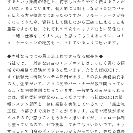
するという業務の特性上、何事もわかりやすく伝えることが
大切だと考えています。個人的には対面しながら会話でパッ
と伝える方が得意ではあったのですが、リモートワークが多
くなってきた今、資料として残しながら正確に伝えることも
重要ですからね。それぞれの年次やキャリアなどに関係なく
「一緒に仕事をしやすい人」と思ってもらえるように、コミ
ュニケーションの精度も上げられているように思います。

◆当社ならではの最上流工程でさらなる成長を◆

当社では、一般的なSIerのエンジニアとはまったく異なる領
域での業務や経験ができると思います。たとえばKDDIは、
まず依頼元に情報システム部門があり、その次に業務委託系
の大手企業がいて、さらに開発パートナーが数社関わってい
るような開発体制になっています。一般的なSIerが関われる
のは、業務委託や開発のところだけです。当社はKDDIの情
報システム部門と一緒に業務を実施しているので、「最上流
工程」の部分まで携わることができます。技術や経験が求め
られるので戸惑うこともあるかと思いますが、フォロー体制
も整っているので、ぜひ挑戦してみてもらいたいです。そう
することで自身のポテンシャルが広がっていき、更なる成長