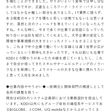
を積むことができました。やりがいという意味では申し分な
かったのですが、正直なところワーク・ライフ・バランスと
してはなかなか難しい部分もありました。IT業界に限らず、
ある程度のキャリアを積むと珍しい状態でもないとは思いま
すが、漠然と次のフィールドを考えていくようになったんで
すね。そんな時に、今まで多くの仕事でお世話になっていた
知り合いが当社を紹介してくれました。大手企業の安定した
環境や事業規模の大きさといったメリットもさることなが
ら、これまで中小企業で働いていた目線とは違う世界が広が
っているという期待も大きかったです。それ以前にも仕事で
KDDIとの関わりがあったため縁を感じていましたし、これ
まで自分が培ってきたスキルやチームビルディングのノウハ
ウなどを発揮して、よりスケールの大きな仕事に携わりたい
と思って入社を決めました

◆仕事内容ややりがい◆～依頼元と開発部門の橋渡しとして
各所の調整を担う～

現在はKDDIのシステム企画部における業務設計を担当して
います。KDDI以外にもグループ会社の通信系サービスであ
るBIGLOBE、J:COM、UQ mobileなどから上がってくる