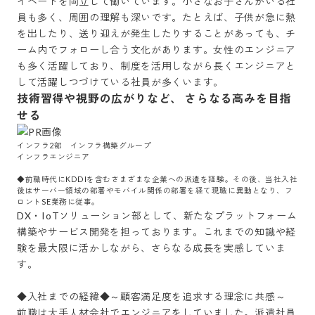
イベートを両立して働いています。小さなお子さんがいる社
員も多く、周囲の理解も深いです。たとえば、子供が急に熱
を出したり、送り迎えが発生したりすることがあっても、チ
ーム内でフォローし合う文化があります。女性のエンジニア
も多く活躍しており、制度を活用しながら長くエンジニアと
して活躍しつづけている社員が多くいます。
技術習得や視野の広がりなど、 さらなる高みを目指
せる
インフラ2部　インフラ構築グループ

インフラエンジニア

◆前職時代にKDDIを含むさまざまな企業への派遣を経験。その後、当社入社
後はサーバー領域の部署やモバイル関係の部署を経て現職に異動となり、フ
ロントSE業務に従事。
DX・IoTソリューション部として、新たなプラットフォーム
構築やサービス開発を担っております。これまでの知識や経
験を最大限に活かしながら、さらなる成長を実感していま
す。

◆入社までの経緯◆～顧客満足度を追求する理念に共感～

前職は大手人材会社でエンジニアをしていました。派遣社員