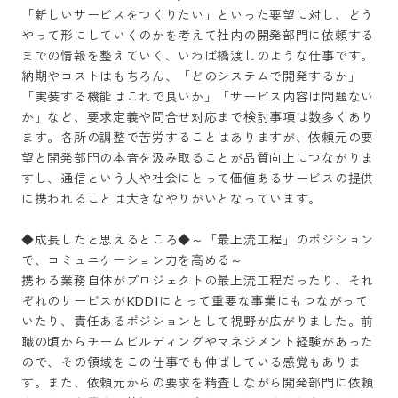
「新しいサービスをつくりたい」といった要望に対し、どう
やって形にしていくのかを考えて社内の開発部門に依頼する
までの情報を整えていく、いわば橋渡しのような仕事です。
納期やコストはもちろん、「どのシステムで開発するか」
「実装する機能はこれで良いか」「サービス内容は問題ない
か」など、要求定義や問合せ対応まで検討事項は数多くあり
ます。各所の調整で苦労することはありますが、依頼元の要
望と開発部門の本音を汲み取ることが品質向上につながりま
すし、通信という人や社会にとって価値あるサービスの提供
に携われることは大きなやりがいとなっています。

◆成長したと思えるところ◆～「最上流工程」のポジション
で、コミュニケーション力を高める～

携わる業務自体がプロジェクトの最上流工程だったり、それ
ぞれのサービスがKDDIにとって重要な事業にもつながって
いたり、責任あるポジションとして視野が広がりました。前
職の頃からチームビルディングやマネジメント経験があった
ので、その領域をこの仕事でも伸ばしている感覚もありま
す。また、依頼元からの要求を精査しながら開発部門に依頼