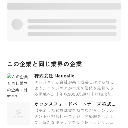
この企業と同じ業界の企業
株式会社 Neuealle
エンジニアと会社が共に成長し続けられる
よう、エンジニアが本来の価値を発揮でき
る環境へ。｜年収1000万超可｜前職給与保
証｜最上流案件｜裁量大
オックスフォードパートナーズ 株式会
社
【安定した経営基盤を持ちながらコンサル
タントへ挑戦】〜エンジニア経験を活かし
て、新たなキャリアを切り拓くコンサルテ