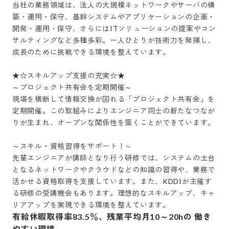
当社の業務領域は、法人の大規模ネットワークやサーバの構
築・運用・保守、基幹システムやアプリケーションの企画・
開発・運用・保守、さらにはITソリューションの提案やコン
サルティングなど多種多彩。一人ひとりが技術力を発揮し、
成長のために挑戦できる環境を整えています。

★☆スキルアップ支援の充実☆★

～プロジェクト共有会を定期開催～

現場を横断して情報交換が図れる「プロジェクト共有会」を
定期開催。この取組みによりエンジニア同士の新たなつなが
りが生まれ、オープンな関係性を築くことができています。

～スキル・資格習得をサポート！～

先輩エンジニアが講師となり行う研修では、システムの土台
となるネットワークやクラウドなどの知識の習得や、業務で
活かせる資格取得を支援しています。また、KDDIが主催す
る研修の受講機会もあります。理想的なスキルアップ、キャ
有給休暇取得率83.5％、残業平均月10～20hの 働き
やすい環境