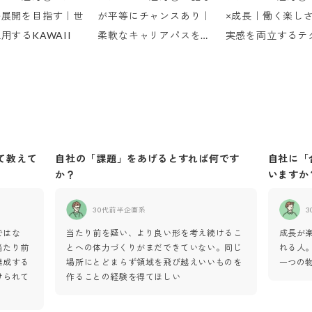
ル展開を目指す｜世
が平等にチャンスあり｜
×成長｜働く楽し
用するKAWAII
柔軟なキャリアパスを描
実感を両立するテ
ける
の働き方
て教えて
自社の「課題」をあげるとすれば何です
自社に「
か？
いますか
30代前半
企画系
3
ではな
当たり前を疑い、より良い形を考え続けるこ
成長が
当たり前
とへの体力づくりがまだできていない。同じ
れる人
達成する
場所にとどまらず領域を飛び越えいいものを
一つの
けられて
作ることの経験を得てほしい
る