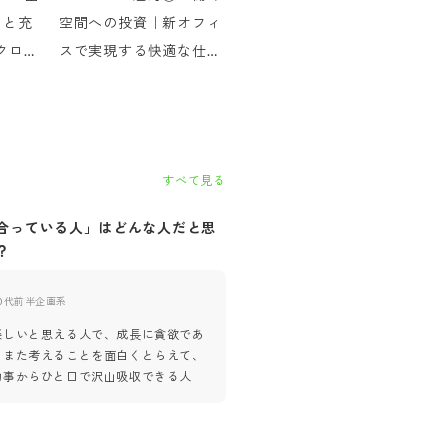
さと充
空間への投資｜新オフィ
クロス
スで実現する快適な仕事
環境
すべて見る
合っている人」はどんな人だと思
自社に「合っていない人」はど
？
思いますか？
0代前半
企画系
30代前半
企画系
楽しいと思える人で、成長に貪欲であ
常日頃から考えることから目を背
。また考えることを面白くとらえて、
の前の与えられたことを行っただ
物事からひと口で沢山吸収できる人
てしまう人。得ようとしない人。