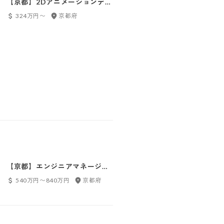
【京都】2Dアニメーションデザ
【京都】イラストレーター（リ
イナー（リーダー候補）
ーダー）
324万円〜
京都府
360万円〜
京都府, フルリ
【京都】エンジニアマネージャ
【京都】情報システム
ー（候補）
540万円〜840万円
京都府
300万円〜480万円
京都府