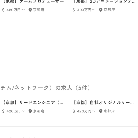
【京都】ゲームプロデューサー
【京都】2Dアニメーションデザ
イナー
480万円〜
京都府
300万円〜
京都府
テム/ネットワーク）の求人（5件）
【京都】リードエンジニア（バ
【京都】自社オリジナルゲーム
ックエンド）
×リードエンジニア（クライア
420万円〜
京都府
420万円〜
京都府
ント）