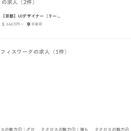
）の求人（2件）
【京都】UIデザイナー（リーダ
ー）
360万円〜
京都府
フィスワークの求人（1件）
ロスの魅力②：グロ
テクロスの魅力③：誰も
テクロスの魅力④