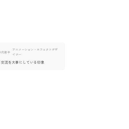
アニメーション・エフェクトデザ
30代後半
ライター
0代後半
イナー
スカウトの方の対応が明るく、良
の交流を大事にしている印象
フでカジュアルな気持ちで面談に
ができました