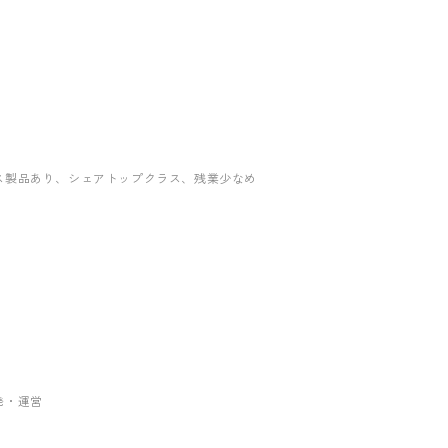
ス製品あり
、シェアトップクラス
、残業少なめ
発・運営