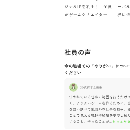
ジナルIPを創出！｜全員
ーバ
がゲームクリエイター
界に通
社員の声
今の職場での「やりがい」につい
ください
30代前半
企画系
任されている仕事の範囲を行うだけ
く、よりよいゲームを作るために、
を疑い調べて範囲外の仕事を掴み、
ことで見える視野や経験を増やし続
いること。やったことが
...
もっとみ