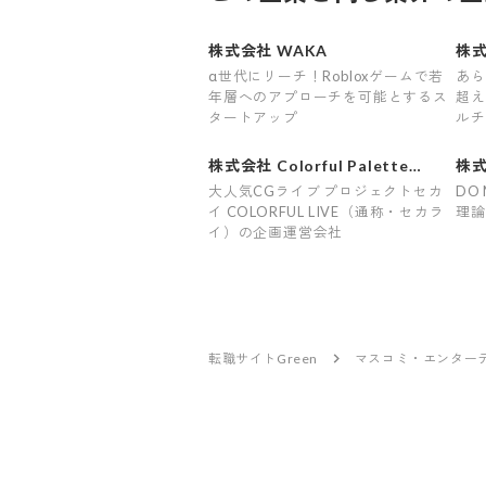
株式会社 WAKA
株式
α世代にリーチ！Robloxゲームで若
あら
年層へのアプローチを可能とするス
超え
タートアップ
ルチ
株式会社 Colorful Palette
株式
ENCORE
大人気CGライブ プロジェクトセカ
DO 
イ COLORFUL LIVE（通称・セカラ
理論
イ）の企画運営会社
転職サイトGreen
マスコミ・エンター