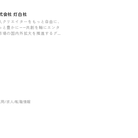
式会社 灯白社
人クリエイターをもっと自由に、
っと豊かに――共創を軸にエンタ
市場の国内外拡大を推進するグロ
バルアクセラレーター
用/求人/転職情報