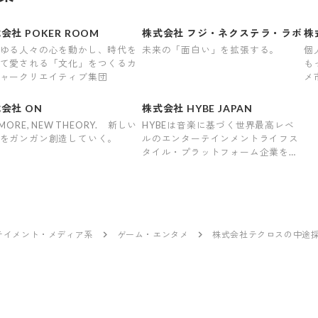
会社 POKER ROOM
株式会社 フジ・ネクステラ・ラボ
株
ゆる人々の心を動かし、時代を
未来の「面白い」を拡張する。
個
て愛される「文化」をつくるカ
も
ャークリエイティブ集団
メ
ー
会社 ON
株式会社 HYBE JAPAN
MORE, NEW THEORY. 新しい
HYBEは音楽に基づく世界最高レベ
をガンガン創造していく。
ルのエンターテインメントライフス
タイル・プラットフォーム企業を目
指します。
テイメント・メディア系
ゲーム・エンタメ
株式会社テクロスの中途採