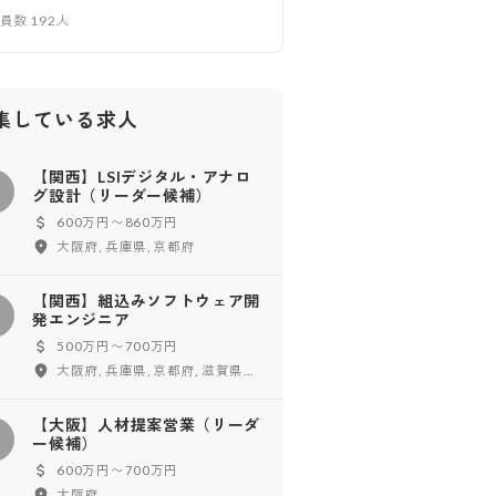
業員数
192
人
集している求人
【関西】LSIデジタル・アナロ
【
グ設計（リーダー候補）
600万円〜860万円
大阪府, 兵庫県, 京都府
【関西】組込みソフトウェア開
【
発エンジニア
500万円〜700万円
大阪府, 兵庫県, 京都府, 滋賀県, 奈良県, 和歌山県
【大阪】人材提案営業（リーダ
【
ー候補）
600万円〜700万円
大阪府