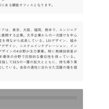
市にある顧客オフィスとなります。
ィアは、東京、大阪、福岡、熊本で、エンジニア
を展開する企業。大手企業からの一次請けを中心
足を得ながら成長している。LSIデザイン、組み
アデザイン、システムインテグレーション、イン
デザインの4分野が主力事業。特に熟練技術者が
半導体の分野で圧倒的な優位性を保っている。
目指してSESの一層の拡大とともに、持ち帰り案
力している。各自の適性に合わせた活躍の場を提