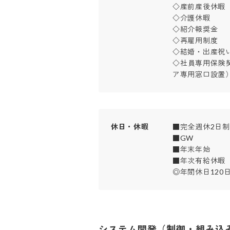
◇産前産後休暇

◇介護休暇

◇紹介報奨金

◇再雇用制度　

◇結婚・出産祝い
◇社員専用保険
ア専用窓口設置
休日・休暇
■完全週休2日制(土
■GW

■年末年始

■年次有給休暇 

◎年間休日120
システム開発（制御・組み込