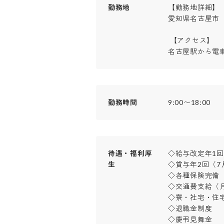
勤務地
【勤務地詳細】

愛知県名古屋市

 【アクセス】

名古屋駅から電車
勤務時間
9:00〜18:00
待遇・福利厚
◇給与改定年1回

生
◇賞与年2回（7月
◇各種保険完備（
◇交通費支給（月
◇寮・社宅・住宅手
◇退職金制度

◇慶弔見舞金
