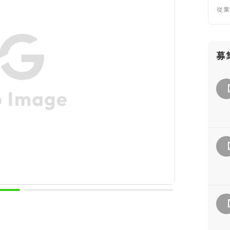
従
募
ア