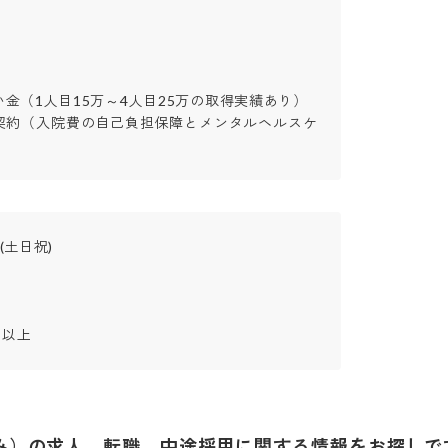
金（1人目15万～4人目25万の取得実績あり）

契約（入院費の自己負担保障とメンタルヘルスケ
）
日祝)

日以上
み）
の求人、転職、中途採用に関する情報をお探しで