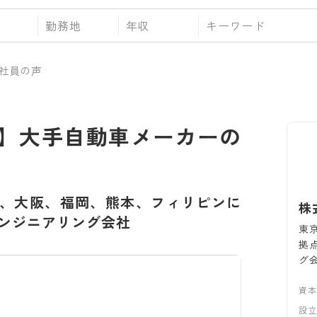
勤務地
年収
社員の声
】大手自動車メーカーの
、大阪、福岡、熊本、フィリピンに
株
ンジニアリング会社
東
拠
グ
資
設