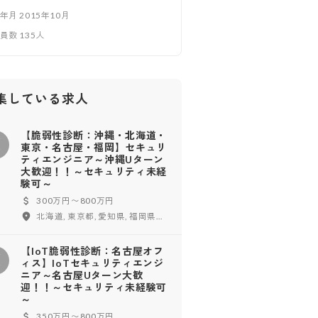
立年月
2015年10月
業員数
135
人
集している求人
【脆弱性診断：沖縄・北海道・
【
東京・名古屋・福岡】セキュリ
ティエンジニア～沖縄Uターン
大歓迎！！～セキュリティ未経
験可～
300万円〜800万円
北海道, 東京都, 愛知県, 福岡県, 沖縄県
【IoT脆弱性診断：名古屋オフ
【
ィス】IoTセキュリティエンジ
ニア～名古屋Uターン大歓
迎！！～セキュリティ未経験可
～
350万円〜800万円