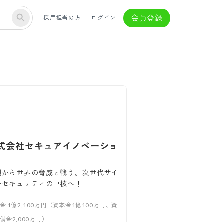
会員登録
採用担当の方
ログイン
式会社セキュアイノベーショ
縄から世界の脅威と戦う。次世代サイ
ーセキュリティの中核へ！
本金
1億2,100万円（資本金1億100万円、資
備金2,000万円）