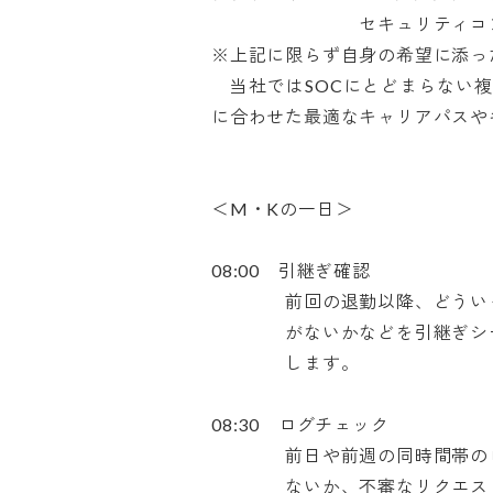
　　　　　　　　セキュリティコン
※上記に限らず自身の希望に添った
　当社ではSOCにとどまらない
に合わせた最適なキャリアパスやキ
＜M・Kの一日＞

08:00　引継ぎ確認

　　　　前回の退勤以降、どういっ
　　　　がないかなどを引継ぎシー
　　　　します。

08:30　ログチェック

　　　　前日や前週の同時間帯のロ
　　　　ないか、不審なリクエスト