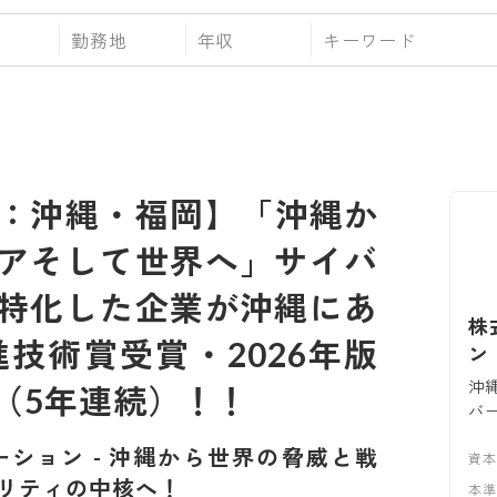
勤務地
年収
ト：沖縄・福岡】「沖縄か
アそして世界へ」サイバ
特化した企業が沖縄にあ
株
進技術賞受賞・2026年版
ン
沖
（5年連続）！！
バ
ーション
-
沖縄から世界の脅威と戦
資
リティの中核へ！
本準