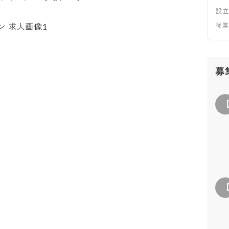
設
従
募