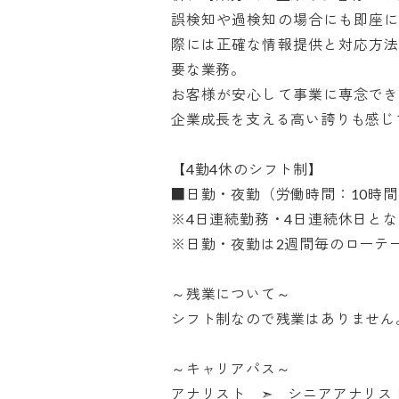
誤検知や過検知の場合にも即座
際には正確な情報提供と対応方
要な業務。

お客様が安心して事業に専念で
企業成長を支える高い誇りも感じて
【4勤4休のシフト制】

■日勤・夜勤（労働時間：10時間3
※4日連続勤務・4日連続休日となり
※日勤・夜勤は2週間毎のローテーシ
～残業について～

シフト制なので残業はありません。

～キャリアパス～

アナリスト　➣　シニアアナリスト