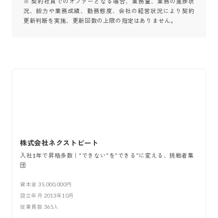
※ 契約社員でのオファーとなる場合、業務量、業務の進捗状
況、能力や業務成績、勤務態度、会社の経営状況により契約
株式会社ネクストビート
入社1年で昇格多数｜“できない”を“できる”に変える、挑戦者集
団
資本金
35,000,000円
設立年月
2013年10月
従業員数
365
人