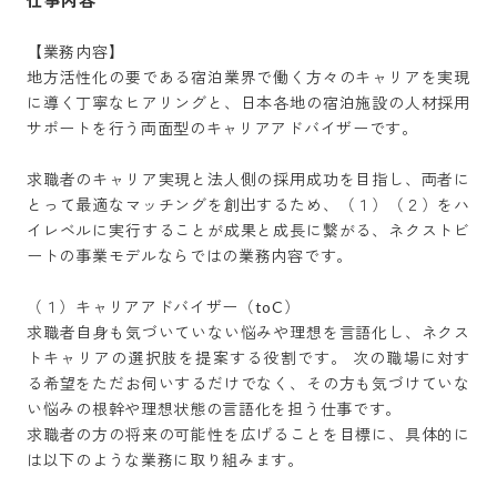
仕事内容
【業務内容】　　　　　　　

地方活性化の要である宿泊業界で働く方々のキャリアを実現
に導く丁寧なヒアリングと、日本各地の宿泊施設の人材採用
サポートを行う両面型のキャリアアドバイザーです。

求職者のキャリア実現と法人側の採用成功を目指し、両者に
とって最適なマッチングを創出するため、（１）（２）をハ
イレベルに実行することが成果と成長に繋がる、ネクストビ
ートの事業モデルならではの業務内容です。

（１）キャリアアドバイザー（toC）

求職者自身も気づいていない悩みや理想を言語化し、ネクス
トキャリアの選択肢を提案する役割です。 次の職場に対す
る希望をただお伺いするだけでなく、その方も気づけていな
い悩みの根幹や理想状態の言語化を担う仕事です。

求職者の方の将来の可能性を広げることを目標に、具体的に
は以下のような業務に取り組みます。
