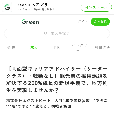
Green iOSアプリ
インストール
リアルタイムに通知が受け取れる
ログイン
会員登録
求人を探す
インタビ
企業
求人
PR
社員の声
ュー
【両面型キャリアアドバイザー（リーダー
クラス）・転勤なし】観光業の採用課題を
解決する200%成長の新規事業で、地方創
生を実現しませんか？
株式会社ネクストビート
-
入社1年で昇格多数｜“できな
い”を“できる”に変える、挑戦者集団