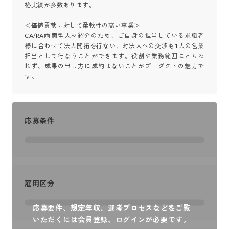
格実績が多数あります。

＜価値貢献に対して柔軟性の高い事業＞

CA/RA両面型人材紹介のため、ご自身の担当している求職者
様に合わせて法人開拓を行ない、対法人への交渉も1人の営業
担当として行なうことができます。役割や業務範囲にとらわ
れず、成果の出し方に成約はないことがプロダクトの魅力で
す。
応募条件
雇用区分
応募要件、想定年収、選考プロセスなどをご覧
いただくには会員登録、ログインが必要です。