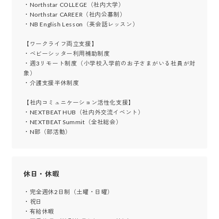
・Northstar COLLEGE（社内大学）

・Northstar CAREER（社内公募制）

・NB English Lesson（英会話レッスン）

【ワークライフ両立支援】

・ベビーシッター利用補助制度

・週3リモート制度（小学校入学前のお子さまがいる社員が対
象）

・介護支援半休制度

【社内コミュニケーション活性化支援】

・NEXTBEAT HUB（社内外交流イベント）

・NEXTBEAT Summit（全社総会）

・N部（部活動）
休日・休暇
・完全週休2日制（土曜・日曜）

・祝日

・有給休暇
