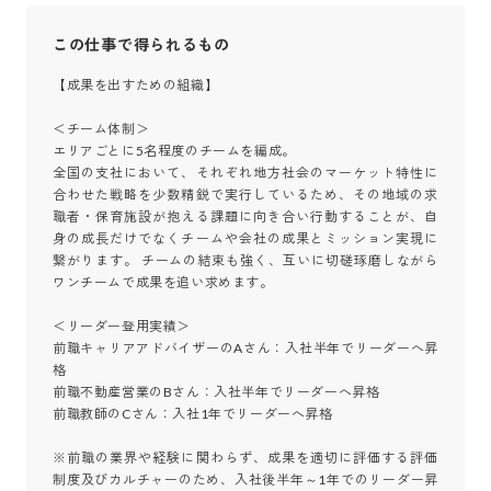
この仕事で得られるもの
【成果を出すための組織】

＜チーム体制＞

エリアごとに5名程度のチームを編成。

全国の支社において、それぞれ地方社会のマーケット特性に
合わせた戦略を少数精鋭で実行しているため、その地域の求
職者・保育施設が抱える課題に向き合い行動することが、自
身の成長だけでなくチームや会社の成果とミッション実現に
繋がります。 チームの結束も強く、互いに切磋琢磨しながら
ワンチームで成果を追い求めます。

＜リーダー登用実績＞

前職キャリアアドバイザーのAさん：入社半年でリーダーへ昇
格

前職不動産営業のBさん：入社半年でリーダーへ昇格

前職教師のCさん：入社1年でリーダーへ昇格

※前職の業界や経験に関わらず、成果を適切に評価する評価
制度及びカルチャーのため、入社後半年～1年でのリーダー昇