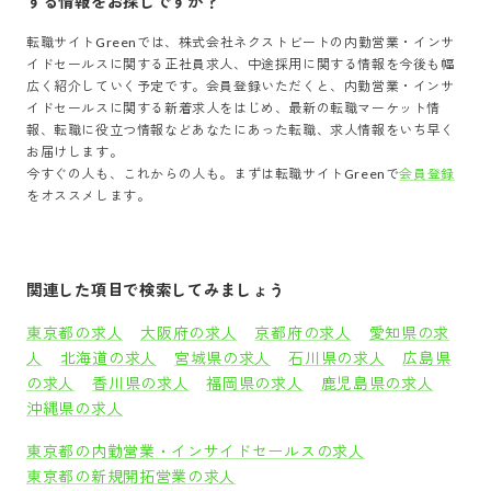
する情報をお探しですか？
転職サイトGreenでは、
株式会社ネクストビート
の
内勤営業・インサ
イドセールス
に関する正社員求人、中途採用に関する情報を今後も幅
広く紹介していく予定です。会員登録いただくと、
内勤営業・インサ
イドセールス
に関する新着求人をはじめ、最新の転職マーケット情
報、転職に役立つ情報などあなたにあった転職、求人情報をいち早く
お届けします。
今すぐの人も、これからの人も。まずは転職サイトGreenで
会員登録
をオススメします。
関連した項目で検索してみましょう
東京都の求人
大阪府の求人
京都府の求人
愛知県の求
人
北海道の求人
宮城県の求人
石川県の求人
広島県
の求人
香川県の求人
福岡県の求人
鹿児島県の求人
沖縄県の求人
東京都の内勤営業・インサイドセールスの求人
東京都の新規開拓営業の求人