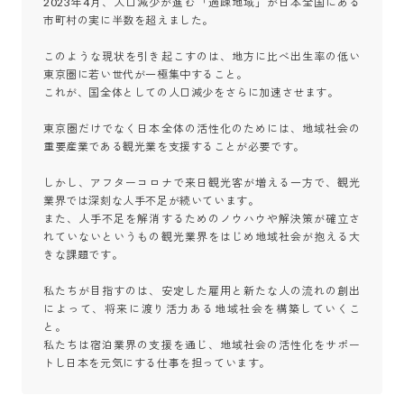
2023年4月、人口減少が進む「過疎地域」が日本全国にある
市町村の実に半数を超えました。

このような現状を引き起こすのは、地方に比べ出生率の低い
東京圏に若い世代が一極集中すること。

これが、国全体としての人口減少をさらに加速させます。

東京圏だけでなく日本全体の活性化のためには、地域社会の
重要産業である観光業を支援することが必要です。

しかし、アフターコロナで来日観光客が増える一方で、観光
業界では深刻な人手不足が続いています。

また、人手不足を解消するためのノウハウや解決策が確立さ
れていないというもの観光業界をはじめ地域社会が抱える大
きな課題です。

私たちが目指すのは、安定した雇用と新たな人の流れの創出
によって、将来に渡り活力ある地域社会を構築していくこ
と。

私たちは宿泊業界の支援を通じ、地域社会の活性化をサポー
トし日本を元気にする仕事を担っています。