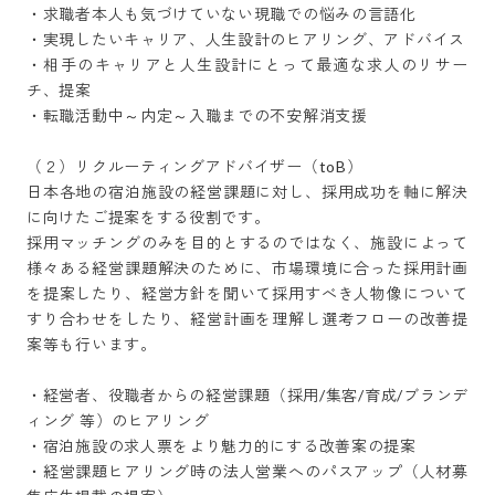
・求職者本人も気づけていない現職での悩みの言語化

・実現したいキャリア、人生設計のヒアリング、アドバイス

・相手のキャリアと人生設計にとって最適な求人のリサー
チ、提案

・転職活動中～内定～入職までの不安解消支援

（２）リクルーティングアドバイザー（toB）

日本各地の宿泊施設の経営課題に対し、採用成功を軸に解決
に向けたご提案をする役割です。

採用マッチングのみを目的とするのではなく、施設によって
様々ある経営課題解決のために、市場環境に合った採用計画
を提案したり、経営方針を聞いて採用すべき人物像について
すり合わせをしたり、経営計画を理解し選考フローの改善提
案等も行います。

・経営者、役職者からの経営課題（採用/集客/育成/ブランデ
ィング 等）のヒアリング

・宿泊施設の求人票をより魅力的にする改善案の提案

・経営課題ヒアリング時の法人営業へのパスアップ（人材募