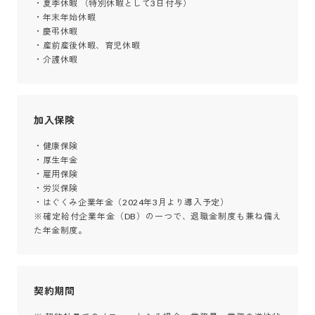
・夏季休暇 （特別休暇として3日付与）

・年末年始休暇

・慶弔休暇

・産前産後休暇、育児休暇

・介護休暇
加入保険
・健康保険

・厚生年金

・雇用保険

・労災保険

・はぐくみ企業年金（2024年3月より導入予定）

※確定給付企業年金（DB）の一つで、退職金制度も兼ね備え
た年金制度。
契約期間