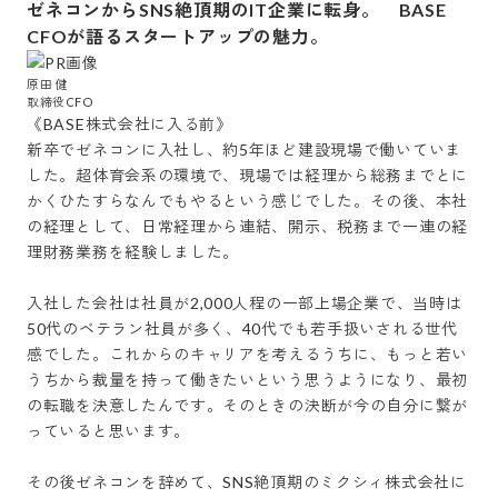
ゼネコンからSNS絶頂期のIT企業に転身。 BASE
CFOが語るスタートアップの魅力。
原田 健

《BASE株式会社に入る前》

新卒でゼネコンに入社し、約5年ほど建設現場で働いていま
した。超体育会系の環境で、現場では経理から総務までとに
かくひたすらなんでもやるという感じでした。その後、本社
の経理として、日常経理から連結、開示、税務まで一連の経
理財務業務を経験しました。

入社した会社は社員が2,000人程の一部上場企業で、当時は
50代のベテラン社員が多く、40代でも若手扱いされる世代
感でした。これからのキャリアを考えるうちに、もっと若い
うちから裁量を持って働きたいという思うようになり、最初
の転職を決意したんです。そのときの決断が今の自分に繋が
っていると思います。

その後ゼネコンを辞めて、SNS絶頂期のミクシィ株式会社に