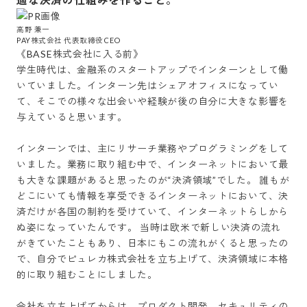
高野 兼一

PAY株式会社 代表取締役CEO 
《BASE株式会社に入る前》

学生時代は、金融系のスタートアップでインターンとして働
いていました。インターン先はシェアオフィスになってい
て、そこでの様々な出会いや経験が後の自分に大きな影響を
与えていると思います。

インターンでは、主にリサーチ業務やプログラミングをして
いました。業務に取り組む中で、インターネットにおいて最
も大きな課題があると思ったのが“決済領域”でした。 誰もが
どこにいても情報を享受できるインターネットにおいて、決
済だけが各国の制約を受けていて、インターネットらしから
ぬ姿になっていたんです。 当時は欧米で新しい決済の流れ
がきていたこともあり、日本にもこの流れがくると思ったの
で、自分でピュレカ株式会社を立ち上げて、決済領域に本格
的に取り組むことにしました。

会社を立ち上げてからは、プロダクト開発、セキュリティの