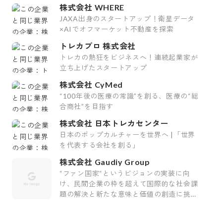
株式会社 WHERE
JAXA出身のスタートアップ！衛星データ
×AIでオフマーケット不動産を探索
トレカプロ 株式会社
トレカの熱狂をビジネスへ！連続起業家が
立ち上げたスタートアップ
株式会社 CyMed
“100年後の医療の常識”を創る、医療の“総
合商社”を目指す
株式会社 日本トレカセンター
日本のポップカルチャーを世界へ |「世界
を代表する会社を創る」
株式会社 Gaudiy Group
“ファン国家“というビジョンの実装に向
け、民間企業の枠を超えて国際的な社会課
題の解決と新たな意味と価値の創造に挑む
会社です。