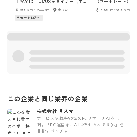
【PAY ID】UI/UXデザイナー（中途
【コーポレート】採
採用）
用）
500万円〜900万円
東京都
500万円〜800万円
リモート勤務可
この企業と同じ業界の企業
株式会社 リスマ
サービス継続率92%のECリサーチAIを展
開。「EC運営を、AIに任せられる世界」を
目指すベンチャー