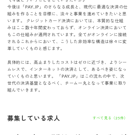
今後は「PAY.JP」のさらなる成長と、現代に最適な決済の仕
組みを作ることを目標に、淡々と事業を進めていきたいと思
います。 クレジットカード決済においては、本質的な仕組
みはここ数十年間変わっておらず、オンライン決済において
もこの仕組みが適用されています。全てがオンラインに接続
されるこれからにおいて、こうした非効率な構造は徐々に変
革していくものと感じます。

具体的には、高止まりしたコストはゼロに近づき、よりシー
ムレスで、インターネットの決済として、あるべき姿になっ
ていくものと思います。 「PAY.JP」はこの流れの中で、次
世代の決済基盤となるべく、チーム一丸となって事業に取り
組んでいきます。
募集している求人
すべて見る（
25
件）