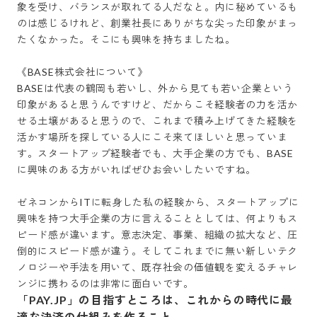
象を受け、バランスが取れてる人だなと。内に秘めているも
のは感じるけれど、創業社長にありがちな尖った印象がまっ
たくなかった。そこにも興味を持ちましたね。

《BASE株式会社について》

BASEは代表の鶴岡も若いし、外から見ても若い企業という
印象があると思うんですけど、だからこそ経験者の力を活か
せる土壌があると思うので、これまで積み上げてきた経験を
活かす場所を探している人にこそ来てほしいと思っていま
す。スタートアップ経験者でも、大手企業の方でも、BASE
に興味のある方がいればぜひお会いしたいですね。

ゼネコンからITに転身した私の経験から、スタートアップに
興味を持つ大手企業の方に言えることとしては、何よりもス
ピード感が違います。意志決定、事業、組織の拡大など、圧
倒的にスピード感が違う。そしてこれまでに無い新しいテク
ノロジーや手法を用いて、既存社会の価値観を変えるチャレ
ンジに携わるのは非常に面白いです。
「PAY.JP」の目指すところは、これからの時代に最
適な決済の仕組みを作ること。