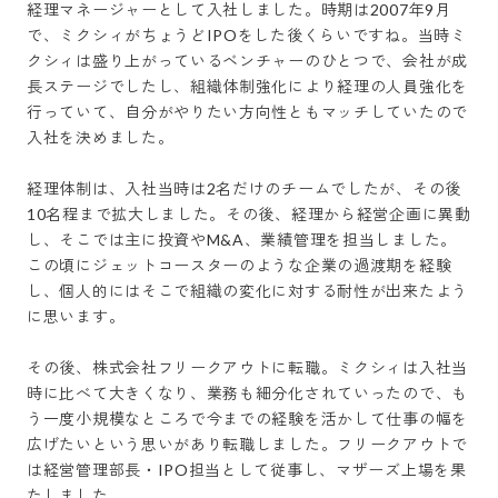
経理マネージャーとして入社しました。時期は2007年9月
で、ミクシィがちょうどIPOをした後くらいですね。当時ミ
クシィは盛り上がっているベンチャーのひとつで、会社が成
長ステージでしたし、組織体制強化により経理の人員強化を
行っていて、自分がやりたい方向性ともマッチしていたので
入社を決めました。

経理体制は、入社当時は2名だけのチームでしたが、その後
10名程まで拡大しました。その後、経理から経営企画に異動
し、そこでは主に投資やM&A、業績管理を担当しました。
この頃にジェットコースターのような企業の過渡期を経験
し、個人的にはそこで組織の変化に対する耐性が出来たよう
に思います。

その後、株式会社フリークアウトに転職。ミクシィは入社当
時に比べて大きくなり、業務も細分化されていったので、も
う一度小規模なところで今までの経験を活かして仕事の幅を
広げたいという思いがあり転職しました。フリークアウトで
は経営管理部長・IPO担当として従事し、マザーズ上場を果
たしました。
