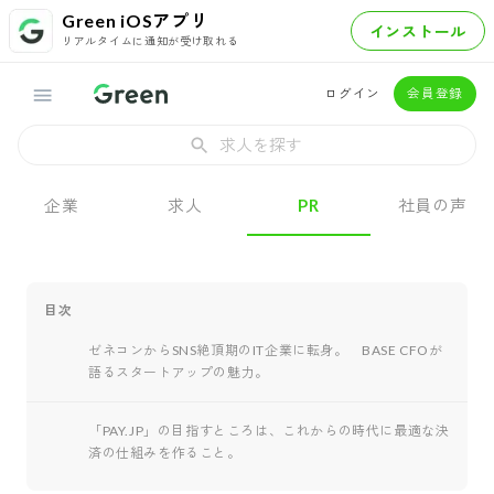
Green iOSアプリ
インストール
リアルタイムに通知が受け取れる
ログイン
会員登録
求人を探す
企業
求人
PR
社員の声
目次
ゼネコンからSNS絶頂期のIT企業に転身。 BASE CFOが
語るスタートアップの魅力。
「PAY.JP」の目指すところは、これからの時代に最適な決
済の仕組みを作ること。