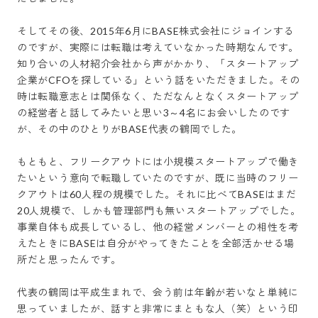
そしてその後、2015年6月にBASE株式会社にジョインする
のですが、実際には転職は考えていなかった時期なんです。
知り合いの人材紹介会社から声がかかり、「スタートアップ
企業がCFOを探している」という話をいただきました。その
時は転職意志とは関係なく、ただなんとなくスタートアップ
の経営者と話してみたいと思い3～4名にお会いしたのです
が、その中のひとりがBASE代表の鶴岡でした。

もともと、フリークアウトには小規模スタートアップで働き
たいという意向で転職していたのですが、既に当時のフリー
クアウトは60人程の規模でした。それに比べてBASEはまだ
20人規模で、しかも管理部門も無いスタートアップでした。
事業自体も成長しているし、他の経営メンバーとの相性を考
えたときにBASEは自分がやってきたことを全部活かせる場
所だと思ったんです。

代表の鶴岡は平成生まれで、会う前は年齢が若いなと単純に
思っていましたが、話すと非常にまともな人（笑）という印