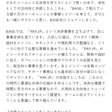
されたシームレスな決済を作りたいという思いがあり、会社
としての方向性に共感したところと、「BASE」で抱えてい
る数十万のマーチャントとの事業シナジーを考えて、ぜひと
も一緒にやりたいと思い、BASE社にジョインしました。

BASEでは、「PAY.JP」という決済事業を立ち上げて、主に
事業全体を見ています。 入社した頃は、プロダクト開発・
設計をメインに、セキュリティや規約周りの整備など、リリ
ースに向けて必要な準備を進めていました。 「PAY.JP」が
リリースされてチームメンバーが増えてからは、開発や設計
に加え、オペレーションの改善やプロダクトの品質を見た
り、総合的に事業を見ています。あとメンバーは全員エンジ
ニアなので、サポート業務なども基本的に自分が窓口となっ
てやっています。 「PAY.JP」の目指すところは、これから
の時代に最適な決済の仕組みを作ることです。決済は複雑で
時間と労力のかかる事業なので、大局的な方向性とフェーズ
ごとに何をすべきかという展望を、チームに伝えていくとい
うことも意識して取り組んでいます。

《今後どういうことをしていきたいか》
