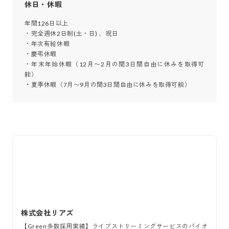
休日・休暇
年間126日以上

・完全週休2日制(土・日) 、祝日

・年次有給休暇

・慶弔休暇

・年末年始休暇（12月〜2月の間3日間自由に休みを取得可
能）

・夏季休暇（7月〜9月の間3日間自由に休みを取得可能）
株式会社リアズ
【Green多数採用実績】ライブストリーミングサービスのパイオ