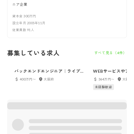
ニア企業
資本金
300万円
設立年月
2005年11月
従業員数
91
人
募集している求人
すべて見る（
4
件）
バックエンドエンジニア｜ライブコ
WEBサービスやアプ
ミュニケーション事業
運営・企画・マーケ
400万円〜
大阪府
364万円〜
大阪府
未経験歓迎