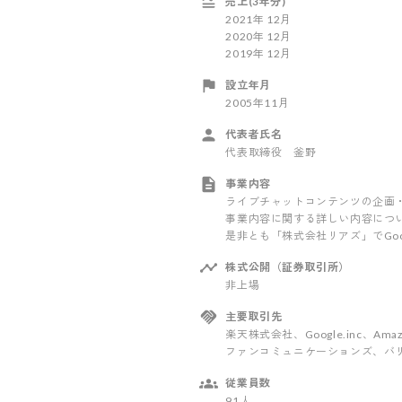
売上(3年分)
2021
年
12
月
2020
年
12
月
2019
年
12
月
設立年月
2005年11月
代表者氏名
代表取締役 釜野
事業内容
ライブチャットコンテンツの企画
事業内容に関する詳しい内容につ
是非とも「株式会社リアズ」でGoo
株式公開（証券取引所）
非上場
主要取引先
楽天株式会社、Google.inc、Ama
ファンコミュニケーションズ、バ
従業員数
91人