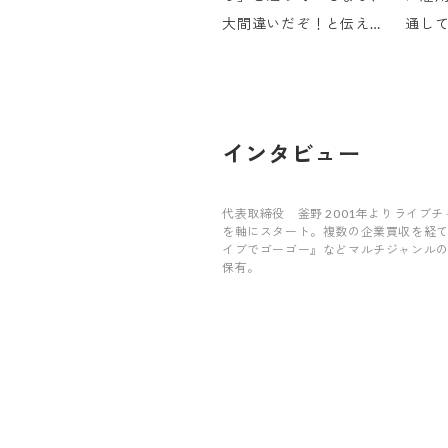
大間違いだぞ！と伝えた
通し
いです。笑」
人生
リア
す」
インタビュー
代表取締役 釜野 2001年よりライブチャッ
を軸にスタート。複数の企業買収を経て『
イブでゴーゴー』などマルチジャンル
保有。