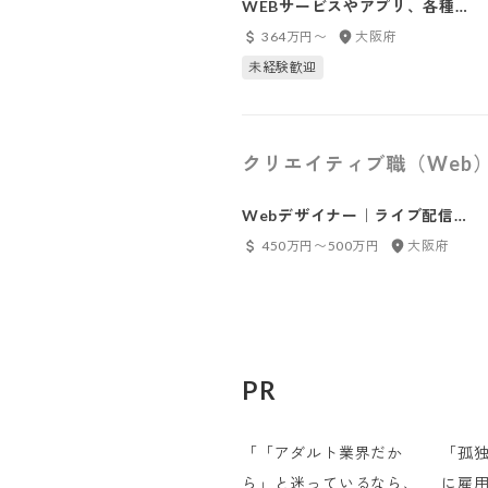
WEBサービスやアプリ、各種
SNSの運営・企画・マーケティ
364万円〜
大阪府
ング
未経験歓迎
クリエイティブ職（Web
Webデザイナー｜ライブ配信プ
ラットフォーム事業
450万円〜500万円
大阪府
PR
「「アダルト業界だか
「孤
ら」と迷っているなら、
に雇