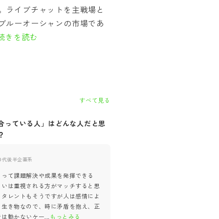
。ライブチャットを主戦場と
ブルーオーシャンの市場であ
続きを読む
すべて見る
合っている人」はどんな人だと思
自社に「合っていない人」はど
？
思いますか？
0代後半
企画系
20代後半
企画系
よって課題解決や成果を発揮できる
勤怠が安定しない、約束を守らな
るいは重視される方がマッチすると思
報告をしない、対話をしない、行
。タレントもそうですが人は感情によ
方は合わないと思います。また他
く生き物なので、時に矛盾を抱え、正
受け入れず素直に違う見方がある
では動かないケー
...
もっとみる
入れることが出来ない
...
もっとみ