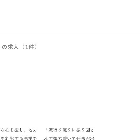
）の求人（1件）
独な心を癒し、地方
「流行り廃りに振り回さ
用を創出する事業を
れず落ち着いて仕事が出