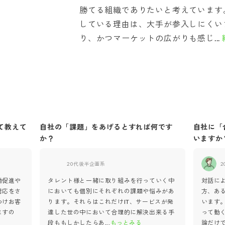
勝てる組織でありたいと考えています
している理由は、大手が参入しにくい
り、かつマーケットの広がりも感じ...
て教えて
自社の「課題」をあげるとすれば何です
自社に「
か？
いますか
20代後半
企画系
2
働促進や
タレント様と一緒に取り組みを行っていく中
対話に
対応をさ
においても個別にそれぞれの課題や悩みがあ
方、あ
わけお客
ります。それらはこれだけIT、サービスが発
います
ますの
達した世の中において合理的に解決出来る手
って動
る
段ももしかしたらあ
...
もっとみる
論だけ