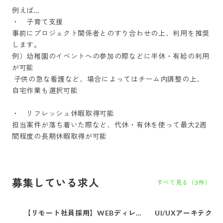
例えば…

・　子育て支援

事前にプロジェクト関係者とのすり合わせの上、利用を推奨
します。

例）幼稚園のイベントへの参加の際などに半休・有給の利用
が可能

 子供の急な看護など、場合によってはチーム内調整の上、
自宅作業も選択可能

・　リフレッシュ休暇取得可能

担当案件が落ち着いた際など、代休・有休を使って最大2週
間程度の長期休暇取得が可能
募集している求人
すべて見る（
3
件）
【リモート社員採用】WEBディレク
UI/UXアーキテクト