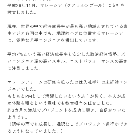
平成28年11月、マレーシア（クアラルンプール）に支社を
設立しました。

現在、世界の中で経済成長率が最も高い地域とされている東
南アジア各国の中でも、地理的ハブに位置するマレーシア
は、優秀な若手エンジニアを排出しています。

平均7％という高い経済成長率と安定した政治経済情勢、若
いエンジニア達の高いスキル、コストパフォーマンスの高さ
に注目しました。

マレーシアチームの研修を担ったのは入社半年の未経験エン
ジニアでした。

もともとPMとして活躍したいという志向が強く、本人が成
功体験を積むという意味でも教育担当を任せました。

約3カ月の渡航でプロジェクトを成功に導き、自信がついた
ようです。

（語学の面でも成長し、通訳なしでプロジェクト進行ができ