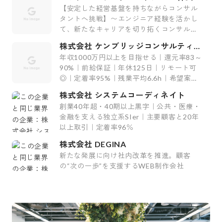
社
【安定した経営基盤を持ちながらコンサル
タントへ挑戦】〜エンジニア経験を活かし
て、新たなキャリアを切り拓くコンサルテ
ィング会社〜
株式会社 ケンブリッジコンサルティン
グ
年収1000万円以上を目指せる｜還元率83～
90%｜前給保証｜年休125日｜リモート可
◎｜定着率95%｜残業平均6.6h｜希望案件
率100%
株式会社 システムコーディネイト
創業40年超・40期以上黒字｜公共・医療・
金融を支える独立系SIer｜主要顧客と20年
以上取引｜定着率96％
株式会社 DEGINA
新たな発展に向け社内改革を推進。顧客
の“次の一歩”を支援するWEB制作会社