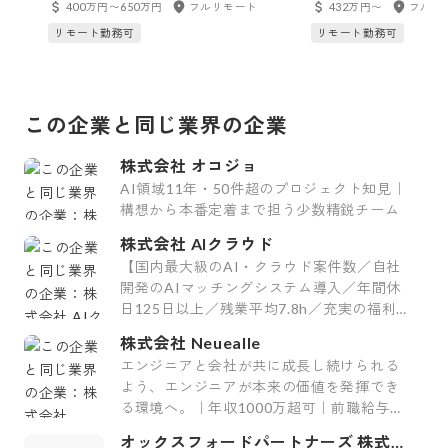
ター
400万円〜650万円
フルリモート
432万円〜
フルリ
リモート勤務可
リモート勤務可
この企業と同じ業界の企業
株式会社 オコジョ
AI領域11年・50件超のプロジェクト知見｜
構想から本番定着まで担う少数精鋭チーム
株式会社 AIクラウド
【国内最大級のAI・クラウド案件数／自社
開発のAIマッチングシステム導入／年間休
日125日以上／残業平均7.8h／充実の福利
厚生29制度／平均案件紹介数61件】
株式会社 Neuealle
エンジニアと会社が共に成長し続けられる
よう、エンジニアが本来の価値を発揮でき
る環境へ。｜年収1000万超可｜前職給与保
証｜最上流案件｜裁量大
オックスフォードパートナーズ 株式会