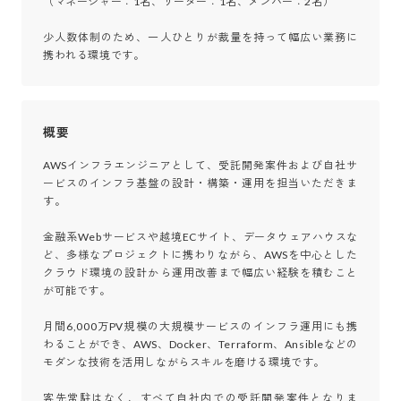
（マネージャー：1名、リーダー：1名、メンバー：2名）

少人数体制のため、一人ひとりが裁量を持って幅広い業務に
携われる環境です。
概要
AWSインフラエンジニアとして、受託開発案件および自社サ
ービスのインフラ基盤の設計・構築・運用を担当いただきま
す。

金融系Webサービスや越境ECサイト、データウェアハウスな
ど、多様なプロジェクトに携わりながら、AWSを中心とした
クラウド環境の設計から運用改善まで幅広い経験を積むこと
が可能です。

月間6,000万PV規模の大規模サービスのインフラ運用にも携
わることができ、AWS、Docker、Terraform、Ansibleなどの
モダンな技術を活用しながらスキルを磨ける環境です。

客先常駐はなく、すべて自社内での受託開発案件となりま