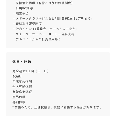
・有給病気休暇（有給とは別の休暇制度）

・社用PC貸与

・残業手当

・スポーツクラブやジムなど利用費補助(月1万円まで)

・資格取得報奨制度

・社内イベント(親睦会、バーベキューなど)

・ウォーターサーバー、コーヒー無料支給

・アルバイトからの社員登用あり
休日・休暇
完全週休2日制（土・日）

祝祭日

年末年始休暇

年次有給休暇

有給病気休暇

慶弔休暇

特別休暇

* 業務のため、土日祝祭日、夜間に勤務する場合があります。