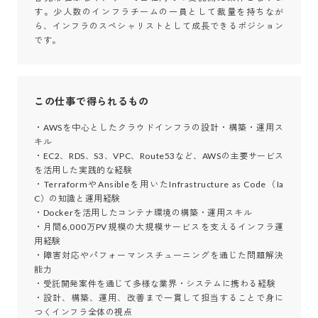
す。少人数のインフラチームの一員として裁量を持ちなが
ら、インフラのスペシャリストとして成長できるポジション
です。
この仕事で得られるもの
・AWSを中心としたクラウドインフラの設計・構築・運用ス
キル

・EC2、RDS、S3、VPC、Route53など、AWSの主要サービス
を活用した実践的な経験

・TerraformやAnsibleを用いたInfrastructure as Code（Ia
C）の知識と運用経験

・Dockerを活用したコンテナ環境の構築・運用スキル

・月間6,000万PV規模の大規模サービスを支えるインフラ運
用経験

・障害対応やパフォーマンスチューニングを通じた問題解決
能力

・受託開発案件を通じて多様な業界・システムに携わる経験

・設計、構築、運用、改善まで一貫して担当することで身に
つくインフラ全体の視点
