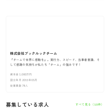
株式会社ブックルックチーム
『チームで世界に感動を』。実行力、スピード、当事者意識、そ
して感謝の気持ちが私たち「チーム」の強みです！
資本金
1,000万円
設立年月
2011年05月
従業員数
78
人
募集している求人
すべて見る（
10
件）