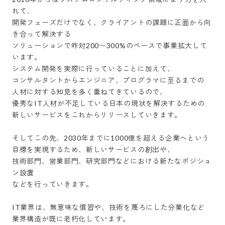
れて、

開発フェーズだけでなく、クライアントの課題に正面から向
き合って解決する

ソリューションで昨対200〜300%のペースで事業拡大して
います。 

システム開発を実際に行っていることに加えて、

コンサルタントからエンジニア、プログラマに至るまでの

人材に対する知見を多く重ねてきているので、

優秀なIT人材が不足している日本の現状を解決するための

新しいサービスをこれからリリースしていきます。

そしてこの先、2030年までに1000億を超える企業へという

目標を実現するため、新しいサービスの創出や、

技術部門、営業部門、研究部門などにおける新たなポジショ
ン設置

などを行っていきます。

IT業界は、無意味な慣習や、技術を蔑ろにした分業化など

業界構造が既に老朽化しています。
