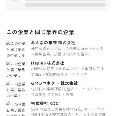
この企業と同じ業界の企業
みんなの未来 株式会社
仲間意識を大切にして未来に向かうシステ
ム開発企業。技術力の高さも強み！
HapInS 株式会社
AI時代に活躍できるエンジニア集団を目指
すSES・受託開発スタートアップ
GMOコネクト 株式会社
“技術力×事業理解”を強みに、クライアント
の事業をITで設計・実現
株式会社 KDC
56年の歴史と実績を持つ当社。NTTドコモ
他5社出資の安定基盤のもと、大手企業の直