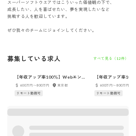
スーパーソフトウエアではこういった価値観の下で、

成長したい、人を喜ばせたい、夢を実現したいなど

挑戦する人を歓迎しています。

募集している求人
すべて見る（
12
件）
【年収アップ率100％】Webエンジ
【年収アップ率100
ニアリーダー
ーダー
600万円〜800万円
東京都
600万円〜800万円
リモート勤務可
リモート勤務可