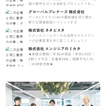
請け案件をはじめ多彩なプロジェクトを手
掛けています。
グローバルプレナーズ 株式会社
データ×クラウド×AIの最前線を切り開き、
新たな価値創造にコミットする
株式会社 ネオビスタ
テクノロジーとデータの活用でクライアン
トの企業変革を共に起こしましょう！
株式会社 エンジニアのミカタ
★単価公開制｜年収UP保証｜年休130日｜
9割リモ可◎｜定着率98%｜残業平均7.7h
｜AI研修充実★