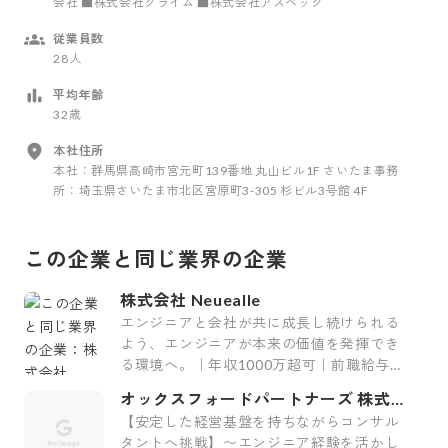
会社 ■株式会社クライム ■株式会社アスペック
従業員数
28人
平均年齢
32歳
本社住所
本社：群馬県高崎市宮元町139番地 丸山ビル1F さいたま事務
所：埼玉県さいたま市北区宮原町3-305 杉ビル3号館 4F
この企業と同じ業界の企業
株式会社 Neuealle
エンジニアと会社が共に成長し続けられる
よう、エンジニアが本来の価値を発揮でき
る環境へ。｜年収1000万超可｜前職給与保
証｜最上流案件｜裁量大
オックスフォードパートナーズ 株式会
社
【安定した経営基盤を持ちながらコンサル
タントへ挑戦】〜エンジニア経験を活かし