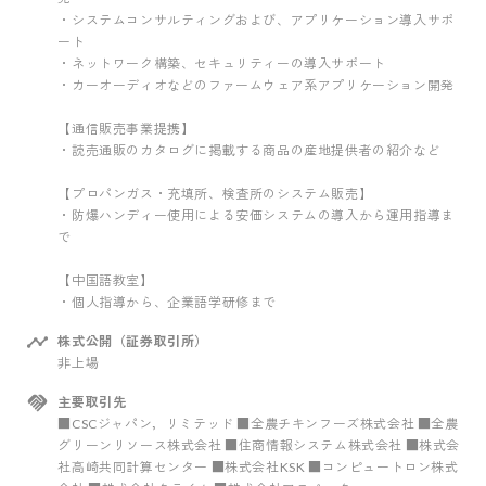
・システムコンサルティングおよび、アプリケーション導入サポ
ート
・ネットワーク構築、セキュリティーの導入サポート
・カーオーディオなどのファームウェア系アプリケーション開発
【通信販売事業提携】
・読売通販のカタログに掲載する商品の産地提供者の紹介など
【プロパンガス・充填所、検査所のシステム販売】
・防爆ハンディー使用による安価システムの導入から運用指導ま
で
【中国語教室】
・個人指導から、企業語学研修まで
株式公開（証券取引所）
非上場
主要取引先
■CSCジャパン，リミテッド ■全農チキンフーズ株式会社 ■全農
グリーンリソース株式会社 ■住商情報システム株式会社 ■株式会
社高崎共同計算センター ■株式会社KSK ■コンピュートロン株式