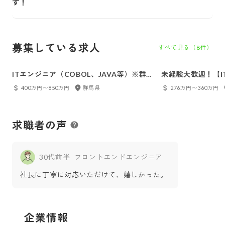
す！
募集している求人
すべて見る（
8
件）
ITエンジニア（COBOL、JAVA等）※群
未経験大歓迎！【I
馬県勤務 ◆第二新卒歓迎！転職回数・離
勤務 残業ほとん
400万円〜850万円
群馬県
276万円〜360万円
職期間・ブランク不問！面接最短1回
求職者の声
30代前半
フロントエンドエンジニア
社長に丁寧に対応いただけて、嬉しかった。
企業情報