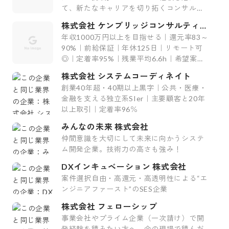
て、新たなキャリアを切り拓くコンサルテ
ィング会社〜
株式会社 ケンブリッジコンサルティン
グ
年収1000万円以上を目指せる｜還元率83～
90%｜前給保証｜年休125日｜リモート可
◎｜定着率95%｜残業平均6.6h｜希望案件
率100%
株式会社 システムコーディネイト
創業40年超・40期以上黒字｜公共・医療・
金融を支える独立系SIer｜主要顧客と20年
以上取引｜定着率96％
みんなの未来 株式会社
仲間意識を大切にして未来に向かうシステ
ム開発企業。技術力の高さも強み！
DXインキュベーション 株式会社
案件選択自由・高還元・高透明性による“エ
ンジニアファースト”のSES企業
株式会社 フェローシップ
事業会社やプライム企業（一次請け）で開
発経験を積みたい方へ。今の現場で積んだ