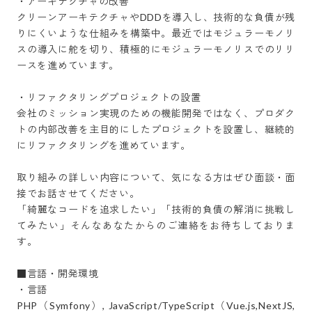
・アーキテクチャの改善

クリーンアーキテクチャやDDDを導入し、技術的な負債が残
りにくいような仕組みを構築中。最近ではモジュラーモノリ
スの導入に舵を切り、積極的にモジュラーモノリスでのリリ
ースを進めています。

・リファクタリングプロジェクトの設置

会社のミッション実現のための機能開発ではなく、プロダク
トの内部改善を主目的にしたプロジェクトを設置し、継続的
にリファクタリングを進めています。

取り組みの詳しい内容について、気になる方はぜひ面談・面
接でお話させてください。

「綺麗なコードを追求したい」「技術的負債の解消に挑戦し
てみたい」そんなあなたからのご連絡をお待ちしておりま
す。

■言語・開発環境

・言語

PHP（Symfony）, JavaScript/TypeScript（Vue.js,NextJS,