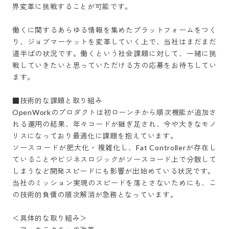
界変革に挑戦することが可能です。

働くに関するあらゆる情報を集めたプラットフォームをつく
り、ジョブマーケットを変革していく上で、当社はまだまだ
道半ばの状況です。働くという社会課題に対して、一緒に挑
戦していきたいと思っていただける方の応募をお待ちしてい
ます。

■技術的な課題と取り組み

OpenWorkのプロダクトは初ローンチから順次機能が追加さ
れる運用の結果、年々コードが継ぎ足され、今や大きなモノ
リスになっており最適化に課題を抱えています。

ソースコードが肥大化・複雑化し、Fat Controllerが存在し
ていることやビジネスロジックがソースコード上で分散して
しまうなど開発スピードにも影響が出始めている状況です。

当社のミッション実現のスピードを落とさないためにも、こ
の技術的負債の順次解消が急務となっています。

＜具体的な取り組み＞
