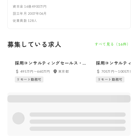
資本金
16億4900万円
設立年月
2007年06月
従業員数
128
人
募集している求人
すべて見る（
16
件）
採用コンサルティングセールス・カ
採用コンサルティン
スタマーサクセス
スタマーサクセス（
495万円〜660万円
東京都
705万円〜1005万円
補）
リモート勤務可
リモート勤務可