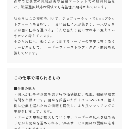
近年では企業の組織改善や金融マーケットでの投資判断な
ど、職業選択以外の領域でも有益性が期待されています。

私たちはこの技術を用いて、ジョブマーケットでNo.1プラッ
トフォームを目指し、「良い会社に人が集まり、一人ひとり
が自由に仕事を選べる」そんな当たり前の世の中に変えてい
きたいと考えています。

そのためにも、働くことに対するユーザーの不安に寄り添う
サービスとして、ユーザーファーストのプロダクト開発を意
識しています。
この仕事で得られるもの
■仕事の魅力

・個人が仕事や企業を選ぶ時の価値観は、社風、報酬や残業
時間など様々です。開発を担当いただくOpenWorkは、個人
側に企業を選ぶための情報を提供し、より良いマッチングの
実現を目指しています。

・サービス規模が拡大していく中、ユーザーの反応を肌で感
じながら開発を進められる、Webサービス開発の醍醐味を味
わうことができます。
