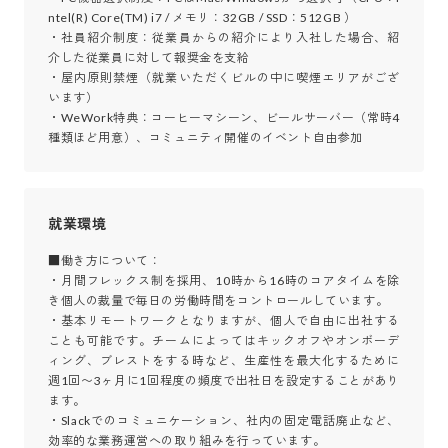
ntel(R) Core(TM) i7 / メモリ：32GB / SSD：512GB ）

・社員紹介制度：従業員からの紹介により入社した場合、紹
介した従業員に対して報奨金を支給

・屋内原則禁煙（就業いただくビルの中に喫煙エリアがござ
います）

・WeWork特典：コーヒーマシーン、ビールサーバー（常時4
種類ほど用意）、コミュニティ開催のイベント自由参加
就業環境
■働き方について：

・月間フレックス制を採用、10時から16時のコアタイムを除
き個人の裁量で毎日の労働時間をコントロールしています。

・基本リモートワークとなりますが、個人で自由に出社する
ことも可能です。チームによってはキックオフやオンボーデ
ィング、ブレストをする時など、生産性を最大化するために
週1回〜3ヶ月に1回程度の頻度で出社日を設定することがあり
ます。

・Slackでのコミュニケーション、社内の固定電話廃止など、
効率的な業務運営への取り組みを行っています。
