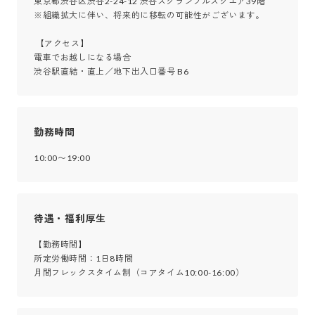
東京都渋谷区渋谷2-24-12 渋谷スクランブルスクエア39階

※組織拡大に伴い、将来的に移転の可能性がございます。

 【アクセス】

電車でお越しになる場合

渋谷駅直結・直上／地下出入口番号 B6
勤務時間
10:00〜19:00
待遇・福利厚生
【勤務時間】

所定労働時間：1日8時間

月間フレックスタイム制（コアタイム10:00-16:00）