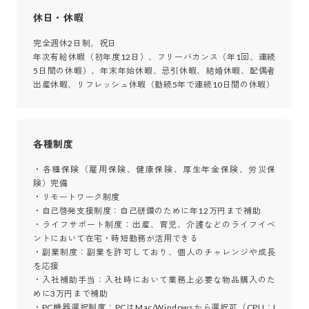
休日・休暇
完全週休2日制、祝日

年次有給休暇（初年度12日）、フリーバカンス（年1回、連続
5日間の休暇）、年末年始休暇、忌引休暇、結婚休暇、配偶者
出産休暇、リフレッシュ休暇（勤続5年で連続10日間の休暇）
各種制度
・各種保険（雇用保険、健康保険、厚生年金保険、労災保
険）完備

・リモートワーク制度

・自己啓発支援制度：自己研鑽のために年12万円まで補助

・ライフサポート制度：出産、育児、介護などのライフイベ
ントにおいて在宅・時短勤務が活用できる

・副業制度：副業を許可しており、個人のチャレンジや成長
を応援

・入社補助手当：入社時において業務上必要な物品購入のた
めに3万円まで補助

・PC機器選択制度：PCはMac/Windowsから選択可（CPU：I