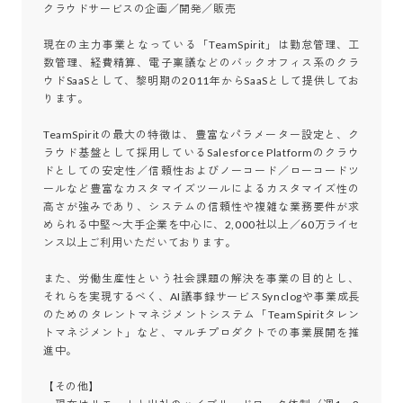
クラウドサービスの企画／開発／販売

現在の主力事業となっている「TeamSpirit」は勤怠管理、工
数管理、経費精算、電子稟議などのバックオフィス系のクラ
ウドSaaSとして、黎明期の2011年からSaaSとして提供してお
ります。

TeamSpiritの最大の特徴は、豊富なパラメーター設定と、ク
ラウド基盤として採用しているSalesforce Platformのクラウ
ドとしての安定性／信頼性およびノーコード／ローコードツ
ールなど豊富なカスタマイズツールによるカスタマイズ性の
高さが強みであり、システムの信頼性や複雑な業務要件が求
められる中堅〜大手企業を中心に、2,000社以上／60万ライセ
ンス以上ご利用いただいております。

また、労働生産性という社会課題の解決を事業の目的とし、
それらを実現するべく、AI議事録サービスSynclogや事業成長
のためのタレントマネジメントシステム「TeamSpiritタレン
トマネジメント」など、マルチプロダクトでの事業展開を推
進中。

【その他】
