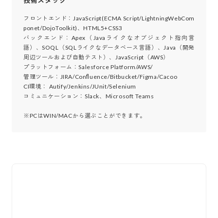
技術スタック
フロントエンド：JavaScript(ECMA Script/LightningWebCom
ponet/DojoToolkit)、HTML5+CSS3

バックエンド：Apex（Javaライクなオブジェクト指向言
語）、SOQL（SQLライクなデータベース言語）、Java（開発
周辺ツールおよび自動テスト）、JavaScript（AWS）

プラットフォーム：Salesforce Platform/AWS/

管理ツール：JIRA/Conﬂuence/Bitbucket/Figma/Cacoo

CI環境： Autify/Jenkins/JUnit/Selenium

コミュニケーション：Slack、Microsoft Teams

※PCはWIN/MACから選ぶことができます。