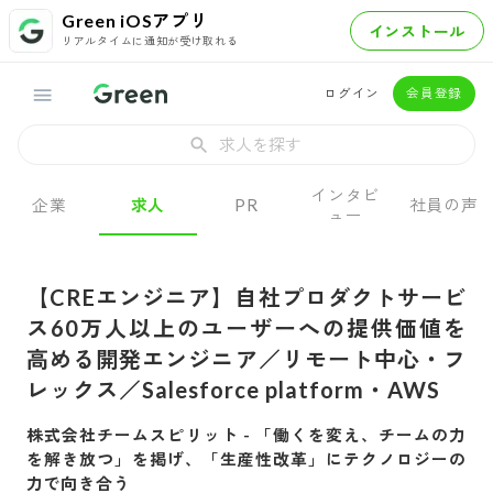
Green iOSアプリ
インストール
リアルタイムに通知が受け取れる
ログイン
会員登録
求人を探す
インタビ
企業
求人
PR
社員の声
ュー
【CREエンジニア】自社プロダクトサービ
ス60万人以上のユーザーへの提供価値を
高める開発エンジニア／リモート中心・フ
レックス／Salesforce platform・AWS
株式会社チームスピリット
-
「働くを変え、チームの力
を解き放つ」を掲げ、「生産性改革」にテクノロジーの
力で向き合う