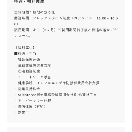
待遇・福利厚生
契約期間：期間の定め無

勤務時間：フレックスタイム制度（コアタイム　11:00～16:0
0）

試用期間：あり（3ヶ月）※試用期間終了後と待遇の差はござ
いません。

【福利厚生】

■待遇・手当

・社会保険完備

・通勤交通費実費支給

・在宅勤務制度

・リモートワーク手当

・健康診断、インフルエンザ予防接種費用会社負担

・従業員持株会

・Salesforce認定資格受験費用会社負担/資格手当

・アニバーサリー休暇

・傷病休暇（有給）

・副業可