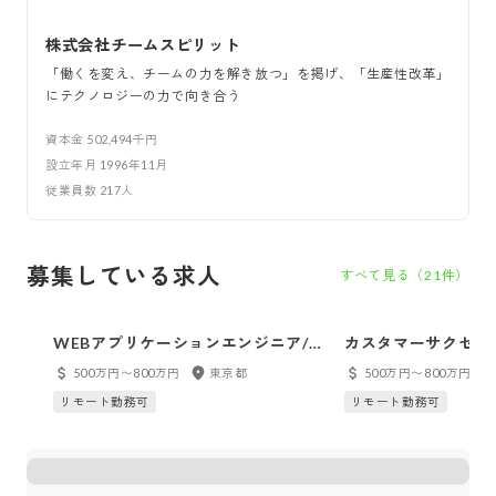
株式会社チームスピリット
「働くを変え、チームの力を解き放つ」を掲げ、「生産性改革」
にテクノロジーの力で向き合う
資本金
502,494千円
設立年月
1996年11月
従業員数
217
人
募集している求人
すべて見る（
21
件）
WEBアプリケーションエンジニア/中
カスタマーサクセス
核製品であるバックオフィスSaaSプ
ネージャー
500万円〜800万円
東京都
500万円〜800万円
ロダクト開発／リモート可
リモート勤務可
リモート勤務可