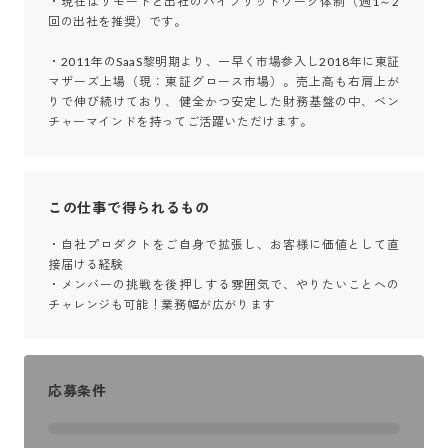
・現在はリモートと出社のハイブリッドワーク体制（週1～2
回の出社を推奨）です。

・2011年のSaaS黎明期より、一早く市場参入し2018年に東証
マザーズ上場（現：東証グロース市場）。売上高も右肩上が
りで伸び続けており、健全かつ安定した財務基盤の中、ベン
チャーマインドを持ってご活躍いただけます。
この仕事で得られるもの
・自社プロダクトをご自身で拡張し、お客様に価値として直
接届ける経験

・メンバーの挑戦を後押しする雰囲気で、やりたいことへの
チャレンジも可能！業務幅が広がります
応募条件