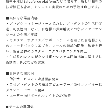
技術手段はSalesforce platformだけに限らず、新しい技術の
技術検証も含め、ミッション実現のための手段は自由です。

■具体的な業務内容

・プロダクトマネージャーと協力し、プロダクトの利活用促
進、利便性向上など、お客様の課題解決につながるアドオン
ツールの企画／実装

・カスタマーサクセス／サポートチームを通じたお客様から
のフィードバックに基づき、ツールの継続的開発、改善を行
い、製品全体のカスタマーエクスペリエンスを向上

・生成系AIなどの新たな技術やシステム間連携等に関する技
術調査、PoCなどを実施

■具体的な開発例

・他社サービスとの連携機能開発

・自社プロダクトの各種設定ビューワー／添付ファイル一括
ダウンロードツール開発

・ユーザー向けポータルサイトのUX改善

◼︎チームの雰囲気
