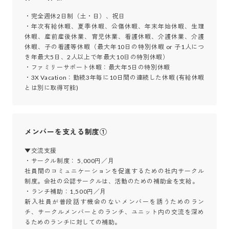
・完全週休2日制（土・日）、祝日

・年次有給休暇、夏季休暇、公傷休暇、年末年始休暇、生理
休暇、産前産後休業、育児休業、看護休暇、介護休業、介護
休暇、子の看護等休暇（最大年10日の特別休暇 or 子1人につ
き年最大5日、2人以上で年最大10日の特別休暇）

・ファミリーサポート休暇：最大年5日の特別休暇

・3X Vacation：勤続3年毎に10日間の連続した休暇 (有給休暇
とは別に取得可能)
メンバーを支える制度①
▼交流支援

・サークル制度： 5,000円／月

社員間のコミュニケーションを促進するための社内サークル
制度。会社の公認サークルは、活動のための補助金を支給。

・ランチ補助：1,500円／月

新入社員が普段話す機会のないメンバーを誘うためのラン
チ、サークルメンバーとのランチ、ユニット内の交流を深め
るためのランチに対しての補助。
