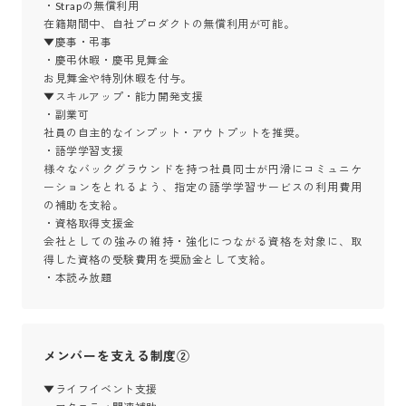
・Strapの無償利用

在籍期間中、自社プロダクトの無償利用が可能。

▼慶事・弔事

・慶弔休暇・慶弔見舞金

お見舞金や特別休暇を付与。

▼スキルアップ・能力開発支援

・副業可

社員の自主的なインプット・アウトプットを推奨。

・語学学習支援

様々なバックグラウンドを持つ社員同士が円滑にコミュニケ
ーションをとれるよう、指定の語学学習サービスの利用費用
の補助を支給。

・資格取得支援金

会社としての強みの維持・強化につながる資格を対象に、取
得した資格の受験費用を奨励金として支給。

・本読み放題
メンバーを支える制度②
▼ライフイベント支援
