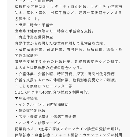
・マタニティ関連補助

産褥期ケア補助金、マタニティ特別休暇、マタニティ健診補
助金、産休・育休、出産手当など、妊娠〜産後期をささえる
各種サポート。

・出産一時金・手当金

出産時は健康保険から一時金と手当金を支給。

・育児休業復帰見舞金

育児休業から復帰した従業員に対して見舞金を支給。

・産前産後休業、育児休業、看護休暇、時短勤務、深夜・時
間外免除勤務

育児を支援するための休暇休業、勤務形態変更などの制度。
本人または配偶者の妊娠の場合となる。

・介護休業、介護休暇、時短勤務、深夜・時間外免除勤務

介護を支援するための休暇休業、勤務形態変更などの制度。

・こども家庭庁ベビーシッター券

1日1人につき4,400円分の補助を利用可能。

▼病気や怪我

・インフルエンザ予防接種補助

・感染症特別休暇

・労災・傷病見舞金・傷病手当金等

・オンライン診療サービス

従業員本人、1進等の家族までオンライン診療の受診が可能。
保険診療・自由診療・チャット相談・カウンセリングが利用