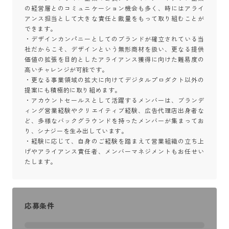
の経営層とのコミュニケーション機会も多く、時にはアライ
アンス担当として大きな責任と裁量をもって取り組むことが
できます。

・デザインカンパニーとしてのブランドが確立されている当
社だからこそ、デザインという無形商材を扱い、更なる提供
価値の拡張を目的としたアライアンス獲得に向けた難易度の
高いチャレンジが可能です。

・更なる事業領域の拡大に向けてデジタルプロダクト以外の
提案にも積極的に取り組めます。

・アカウントセールスとして活躍するメンバーは、ブランデ
ィング営業経験やクリエイティブ経験、広告代理店出身者な
ど、多様なバックグラウンドを持ったメンバーが集まってお
り、シナジーを生み出しています。

・経験に応じて、自身のご経験を踏まえて営業組織の立ち上
げやアライアンス責任者、メンバーマネジメントもお任せい
たします。
応募条件