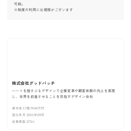
可能。

※制度の利用には規程がございます
株式会社グッドパッチ
ハートを揺さぶるデザインで企業変革や顧客体験の向上を実現
し、世界を前進させることを目指すデザイン会社
資本金
17億7454万円
設立年月
2011年09月
従業員数
270
人