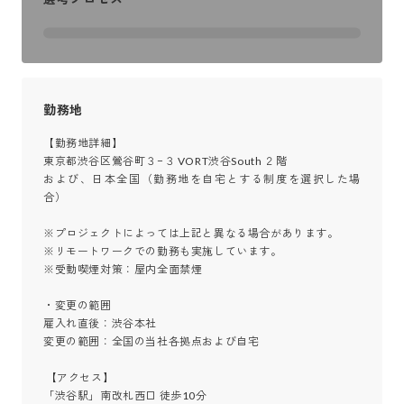
勤務地
【勤務地詳細】

東京都渋谷区鶯谷町３−３ VORT渋谷South ２階

および、日本全国（勤務地を自宅とする制度を選択した場
合）

※プロジェクトによっては上記と異なる場合があります。

※リモートワークでの勤務も実施しています。

※受動喫煙対策：屋内全面禁煙

・変更の範囲

雇入れ直後：渋谷本社

変更の範囲：全国の当社各拠点および自宅

 【アクセス】

「渋谷駅」南改札西口 徒歩10分