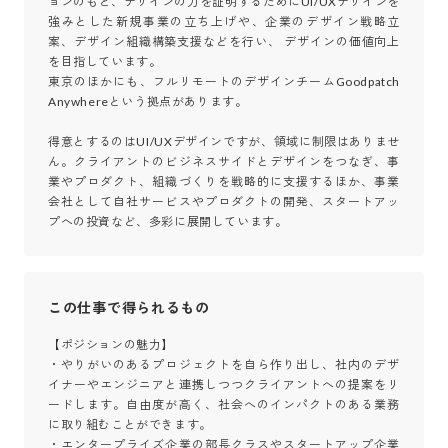
ョンのもと、デザインの力を証明するためにUI/UXデザインを
強みとした新規事業の立ち上げや、企業のデザイン戦略立
案、デザイン組織構築支援などを行い、 デザインの価値向上
を目指しています。

東京のほかにも、フルリモートのデザインチームGoodpatch 
Anywhereという拠点があります。

得意とするのはUI/UXデザインですが、領域に制限はありませ
ん。クライアントのビジネスサイドとデザインをつなぎ、事
業やプロダクト、組織づくりを戦略的に支援するほか、事業
会社として自社サービスやプロダクトの開発、スタートアッ
プへの投資など、多彩に展開しています。
この仕事で得られるもの
【ポジションの魅力】

・やりがいのあるプロジェクトを自ら作り出し、社内のデザ
イナーやエンジニアと連携しつつクライアントへの提案をリ
ードします。自由度が高く、社会へのインパクトのある業務
に取り組むことができます。

・エンタープライズ企業の部長クラスやスタートアップ企業