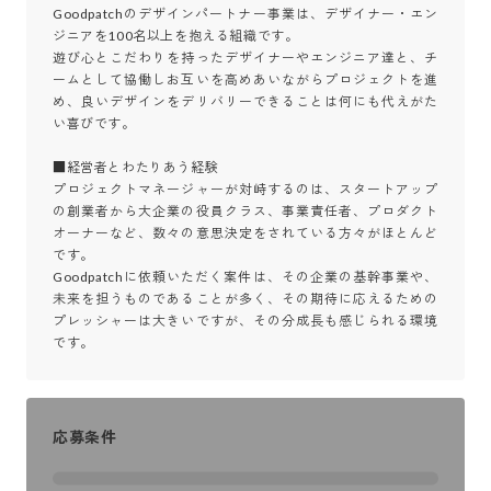
Goodpatchのデザインパートナー事業は、デザイナー・エン
ジニアを100名以上を抱える組織です。

遊び心とこだわりを持ったデザイナーやエンジニア達と、チ
ームとして協働しお互いを高めあいながらプロジェクトを進
め、良いデザインをデリバリーできることは何にも代えがた
い喜びです。

■経営者とわたりあう経験

プロジェクトマネージャーが対峙するのは、スタートアップ
の創業者から大企業の役員クラス、事業責任者、プロダクト
オーナーなど、数々の意思決定をされている方々がほとんど
です。

Goodpatchに依頼いただく案件は、その企業の基幹事業や、
未来を担うものであることが多く、その期待に応えるための
プレッシャーは大きいですが、その分成長も感じられる環境
です。
応募条件