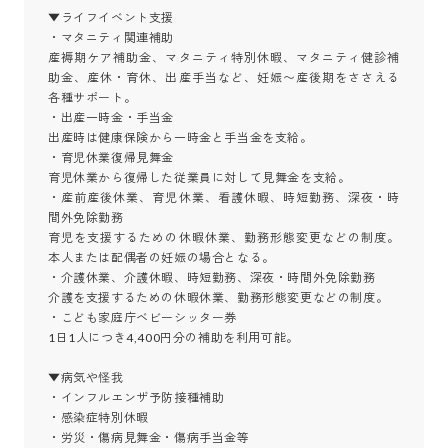
▼ライフイベント支援

・マタニティ関連補助

産褥期ケア補助金、マタニティ特別休暇、マタニティ健診補
助金、産休・育休、出産手当など、妊娠〜産後期をささえる
各種サポート。

・出産一時金・手当金

出産時は健康保険から一時金と手当金を支給。

・育児休業復帰見舞金

育児休業から復帰した従業員に対して見舞金を支給。

・産前産後休業、育児休業、看護休暇、時短勤務、深夜・時
間外免除勤務

育児を支援するための休暇休業、勤務形態変更などの制度。
本人または配偶者の妊娠の場合となる。

・介護休業、介護休暇、時短勤務、深夜・時間外免除勤務

介護を支援するための休暇休業、勤務形態変更などの制度。

・こども家庭庁ベビーシッター券

1日1人につき4,400円分の補助を利用可能。

▼病気や怪我

・インフルエンザ予防接種補助

・感染症特別休暇

・労災・傷病見舞金・傷病手当金等
