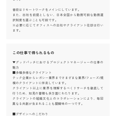
普段はリモートワークをメインにしています。

また、出社を前提としない、日本全国から勤務可能な勤務選
択制度を選ぶことも可能です。

※必要に応じてオフィスへの出社やクライアント往訪は行い
ます。
この仕事で得られるもの
▼グッドパッチにおけるプロジェクトマネージャーの仕事の
魅力

■多種多様なクライアント

テック企業からレガシー業界までさまざまな業界/フェーズ/規
模のクライアントに伴走しています。

クライアント以上に業界を理解するべくリサーチを徹底して
行うため、知見の蓄積も多方面にわたります。

クライアントの組織文化とのコラボレーションにより、毎回
異なる共創が生まれることも醍醐味の一つです。

■デザインへのこだわり
