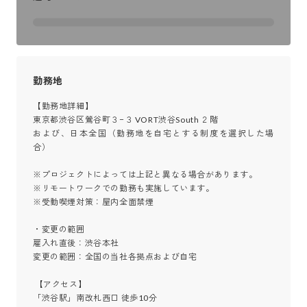
勤務地
【勤務地詳細】

東京都渋谷区鶯谷町３−３ VORT渋谷South ２階

および、日本全国（勤務地を自宅とする制度を選択した場
合）

※プロジェクトによっては上記と異なる場合があります。

※リモートワークでの勤務も実施しています。

※受動喫煙対策：屋内全面禁煙

・変更の範囲

雇入れ直後：渋谷本社

変更の範囲：全国の当社各拠点および自宅

 【アクセス】

「渋谷駅」南改札西口 徒歩10分