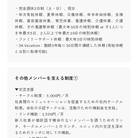
・完全週休2日制（土・日）、祝日

・年次有給休暇、夏季休暇、公傷休暇、年末年始休暇、生理
休暇、産前産後休業、育児休業、看護休暇、介護休業、介護
休暇、子の看護等休暇（最大年10日の特別休暇 or 子1人につ
き年最大5日、2人以上で年最大10日の特別休暇）

・ファミリーサポート休暇：最大年5日の特別休暇

・3X Vacation：勤続3年毎に10日間の連続した休暇 (有給休暇
とは別に取得可能)
その他メンバーを支える制度①
▼交流支援

・サークル制度： 5,000円／月

社員間のコミュニケーションを促進するための社内サークル
制度。会社の公認サークルは、活動のための補助金を支給。

・ランチ補助：1,500円／月

新入社員が普段話す機会のないメンバーを誘うためのラン
チ、サークルメンバーとのランチ、ユニット内の交流を深め
るためのランチに対しての補助。
