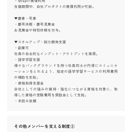
・Strapの無償利用

在籍期間中、自社プロダクトの無償利用が可能。

▼慶事・弔事

・慶弔休暇・慶弔見舞金

お見舞金や特別休暇を付与。

▼スキルアップ・能力開発支援

・副業可

社員の自主的なインプット・アウトプットを推奨。

・語学学習支援

様々なバックグラウンドを持つ社員同士が円滑にコミュニケ
ーションをとれるよう、指定の語学学習サービスの利用費用
の補助を支給。

・資格取得支援金

会社としての強みの維持・強化につながる資格を対象に、取
得した資格の受験費用を奨励金として支給。

・本読み放題
その他メンバーを支える制度②