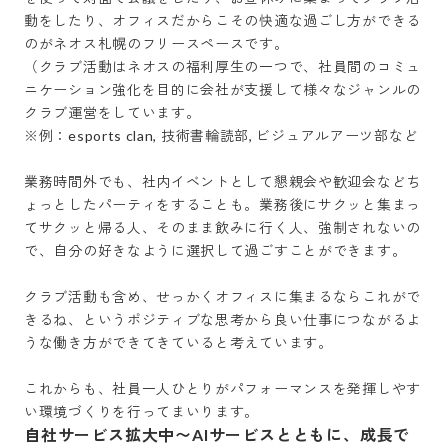
動をしたり、オフィスだからこその快適な過ごし方ができる
のがネオス札幌のフリースペースです。

（クラブ活動はネオスの福利厚生の一つで、社員間のコミュ
ニケーション強化を目的に会社が支援して様々なジャンルの
クラブ運営をしています。

※例：esports clan, 技術書輪読部, ビジュアルアーツ部など

業務時間外でも、社内イベントとして懇親会や歓迎会などち
ょっとしたパーティをすることも。業務後にサクッと集まっ
てサクッと帰る人、そのまま飲みに行く人、強制されないの
で、自分の好きなように選択して過ごすことができます。

クラブ活動も含め、せっかくオフィスに集まるならこれがで
きるね、というポジティブな思考から良い仕事につながるよ
うな働き方ができてきていると考えています。

これからも、社員一人ひとりがパフォーマンスを発揮しやす
い環境づくりを行ってまいります。
自社サービス拡大中〜AIサービスとともに、成長で