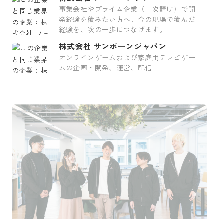
事業会社やプライム企業（一次請け）で開
発経験を積みたい方へ。今の現場で積んだ
経験を、次の一歩につなげます。
株式会社 サンボーンジャパン
オンラインゲームおよび家庭用テレビゲー
ムの企画・開発、運営、配信
採用をお考えの方
運営会社
プライバシーポリシー
セキュリティポリシー
利用者情報の外部送信
利用規約
よくある質問
サイトマップ
Green Identity
Copyright© Atrae, Inc. All Right Reserved.