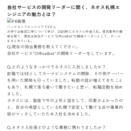
自社サービスの開発リーダーに聞く、ネオス札幌エ
ンジニアの魅力とは？
バックエンドエンジニア T.Yさん

大学では航空工学について学び、2020年にネオスに中途入社。受託案件の開
発を経て、現在は自社サービス”OfficeBot”の開発リーダーとして、チーム
をまとめている。
Q.現在の担当業務を教えてください。

自社サービス”OfficeBot”の開発リーダーをしています。

Q.どのようなきっかけでネオスに入社しましたか？

前職ではSEとしてカーナビシステムの開発、その他サーバー
を用いた開発も行っていました。転勤の話が増えてきたこと
もあり、札幌で落ち着いて働きたいと思い、転職活動を始め
ました。

ネオスには、面接で今の上司と話をして、印象がよかったの
と、自分の希望としている札幌で安定して働ける点や事業内
容がマッチしていたため入社を決めました。

Q.ネオス入社後どのような業務に携わりましたか？
