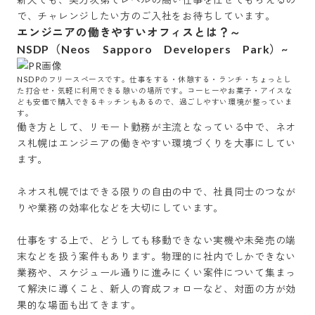
で、チャレンジしたい方のご入社をお待ちしています。
エンジニアの働きやすいオフィスとは？～
NSDP（Neos Sapporo Developers Park）~
NSDPのフリースペースです。仕事をする・休憩する・ランチ・ちょっとし
た打合せ・気軽に利用できる憩いの場所です。コーヒーやお菓子・アイスな
ども安価で購入できるキッチンもあるので、過ごしやすい環境が整っていま
す。
働き方として、リモート勤務が主流となっている中で、ネオ
ス札幌はエンジニアの働きやすい環境づくりを大事にしてい
ます。

ネオス札幌ではできる限りの自由の中で、社員同士のつなが
りや業務の効率化などを大切にしています。

仕事をする上で、どうしても移動できない実機や未発売の端
末などを扱う案件もあります。物理的に社内でしかできない
業務や、スケジュール通りに進みにくい案件について集まっ
て解決に導くこと、新人の育成フォローなど、対面の方が効
果的な場面も出てきます。
