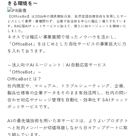
きる環境を〜
【OfficeBot】は2016年の提供開始以来、自然言語処理技術を活用したサー
ビスとして業界・業種問わず、企業や自治体を中心に幅広く導入されていま
す。RAG型AIチャットサービスに加えて、新たにAIエージェントを開発いた
しました。
ネオスでは幅広い事業展開で培ったノウハウを活かし、
「OfficeBot」をはじめとした自社サービスの事業拡大に力
を入れております。

～法人向けAIエージェント：AI自動応答サービス
「OfficeBot」～

OfficeBotとは？

社内規定や、マニュアル、トラブルシューティング、企画、
製品仕様等の企業データをそのまま有効活用し、社内の問い
合わせ対応やナレッジ管理を自動化・効率化するAIチャット
ボットサービスです。

AIの最先端技術を用いた本サービスは、よりよいプロダクト
へと社内メンバーが切磋琢磨しながら日々アップデートに取
り組んでいます。
