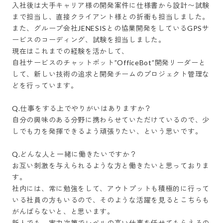
入社後は大手キャリア様の開発案件に仕様書から設計〜試験
まで担当し、直接クライアント様との折衝も担当しました。

また、グループ会社JENESISとの協業開発をしているGPSサ
ービスのコーディング、試験を担当しました。

現在はこれまでの経験を活かして、

自社サービスのチャットボット”OfficeBot”開発リーダーと
して、新しい技術の追求と開発チームのプロジェクト管理な
どを行っています。

Q.仕事をする上でやりがいはありますか？

自分の興味のある分野に携わらせていただけているので、少
しでも力を発揮できるよう頑張りたい、という思いです。 

Q.どんな人と一緒に働きたいですか？

お互い刺激を与えられるような方と働きたいと思っておりま
す。 

社内には、常に勉強をして、アウトプットも積極的に行って
いる社員の方もいるので、そのような活躍を見るとこちらも
がんばらないと、と思います。 

新人でも、実力次第でレベルの高い仕事を任せてもらえるの