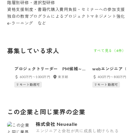
階層別研修・選択型研修

資格支援制度・書籍代購入費用負担・セミナーへの参加支援

独自の教育プログラムによるプロジェクトマネジメント強化

募集している求人
すべて見る（
4
件）
プロジェクトリーダー PM候補～上
webエンジニア（フ
流工程から一気通貫のプライム案件
ックエンド）※転勤
600万円〜1000万円
東京都
400万円〜800万円
プロジェクトに参画～プロジェクト
自社内開発
リモート勤務可
リモート勤務可
リーダーからステップアップ
この企業と同じ業界の企業
株式会社 Neuealle
エンジニアと会社が共に成長し続けられる