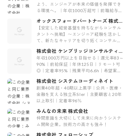
よう、エンジニアが本来の価値を発揮でき
る環境へ。｜年収1000万超可｜前職給与保
証｜最上流案件｜裁量大
オックスフォードパートナーズ 株式会
社
【安定した経営基盤を持ちながらコンサル
タントへ挑戦】〜エンジニア経験を活かし
て、新たなキャリアを切り拓くコンサルテ
ィング会社〜
株式会社 ケンブリッジコンサルティン
グ
年収1000万円以上を目指せる｜還元率83～
90%｜前給保証｜年休125日｜リモート可
◎｜定着率95%｜残業平均6.6h｜希望案件
率100%
株式会社 システムコーディネイト
創業40年超・40期以上黒字｜公共・医療・
金融を支える独立系SIer｜主要顧客と20年
以上取引｜定着率96％
みんなの未来 株式会社
仲間意識を大切にして未来に向かうシステ
ム開発企業。技術力の高さも強み！
株式会社 フェローシップ