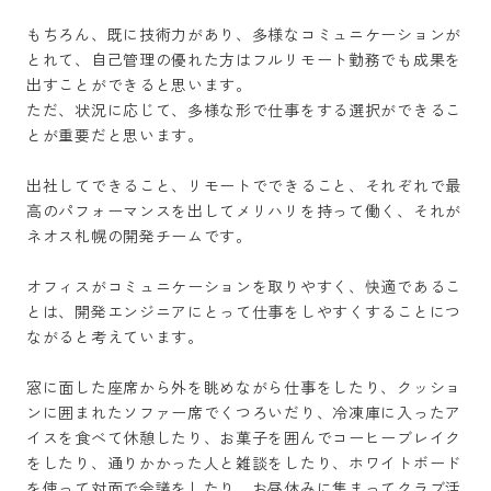
もちろん、既に技術力があり、多様なコミュニケーションが
とれて、自己管理の優れた方はフルリモート勤務でも成果を
出すことができると思います。

ただ、状況に応じて、多様な形で仕事をする選択ができるこ
とが重要だと思います。

出社してできること、リモートでできること、それぞれで最
高のパフォーマンスを出してメリハリを持って働く、それが
ネオス札幌の開発チームです。

オフィスがコミュニケーションを取りやすく、快適であるこ
とは、開発エンジニアにとって仕事をしやすくすることにつ
ながると考えています。

窓に面した座席から外を眺めながら仕事をしたり、クッショ
ンに囲まれたソファー席でくつろいだり、冷凍庫に入ったア
イスを食べて休憩したり、お菓子を囲んでコーヒーブレイク
をしたり、通りかかった人と雑談をしたり、ホワイトボード
を使って対面で会議をしたり、お昼休みに集まってクラブ活