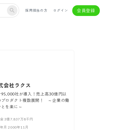
会員登録
採用担当の方
ログイン
式会社ラクス
95,000社が導入！売上高30億円以
のプロダクト複数展開！ ～企業の働
ひとを楽に～
本金
3億7,837万8千円
立年月
2000年11月