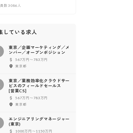
業員数
3086
人
集している求人
東京／企画マーケティング／メ
東
ンバー／オープンポジション
567万円〜783万円
東京都
東京／業務効率化クラウドサー
東
ビスのフィールドセールス
[営業CS]
567万円〜783万円
東京都
エンジニアリングマネージャー
エ
(東京)
1000万円〜1150万円