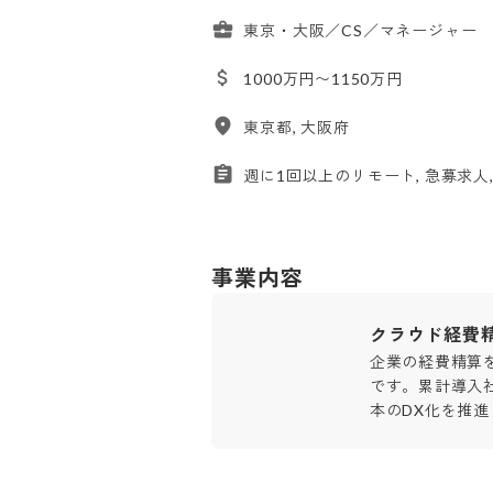
東京・大阪／CS／マネージャー
1000万円〜1150万円
東京都, 大阪府
週に1回以上のリモート, 急募求人,
事業内容
クラウド経費
企業の経費精算
です。累計導入社
本のDX化を推