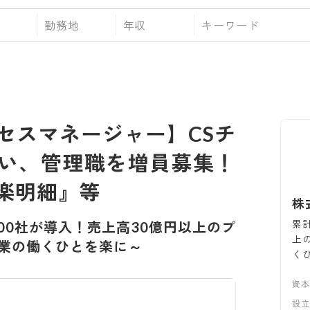
勤務地
年収
セスマネージャー】CSチ
い、管理職を増員募集！
楽明細』等
株
累計
000社が導入！売上高30億円以上のプ
上
業の働くひとを楽に～
く
資
設