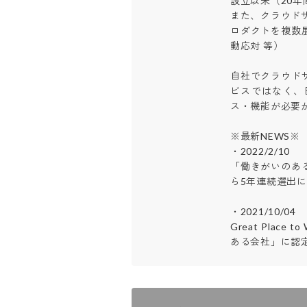
設立以来（20年
また、クラウド
ロダクトを複数
動応対 等）

自社でクラウド
ビスではなく、
ス・機能が必要か追
※最新NEWS※

・2022/2/10

「働きがいのある
ら5年連続選出によ
・2021/10/04

Great Place 
ある会社」に認