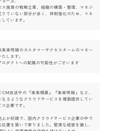
る一方、

セス施策の戦略立案、組織の構築・整理、マネジ
足りていない部分が多く、体制強化のため、マネ
をしています。
は楽楽明細のカスタマーサクセスチームのマネー
たします。

プロダクトへの配属の可能性がございます
ビCM放送中の『楽楽精算』『楽楽明細』など、
になるようなクラウドサービスを複数提供してい
企業です。

売上が好調で、国内クラウドサービス企業の中で
ち位置を築いて参りました。堅実な経営を徹し、