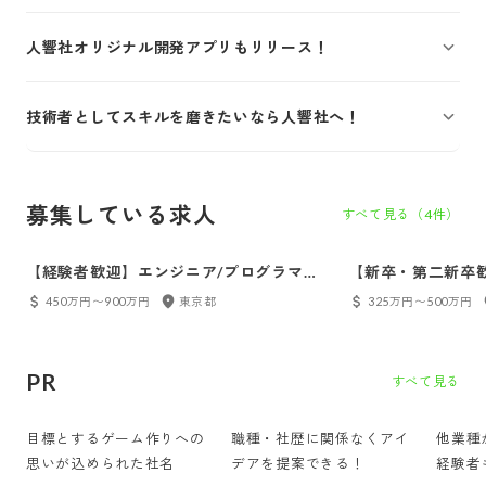
人響社オリジナル開発アプリもリリース！
技術者としてスキルを磨きたいなら人響社へ！
募集している求人
すべて見る（
4
件）
【経験者歓迎】エンジニア/プログラマ
【新卒・第二新卒
【ゲーム開発】
グラマ【ゲーム開
450万円〜900万円
東京都
325万円〜500万円
PR
すべて見る
目標とするゲーム作りへの
職種・社歴に関係なくアイ
他業種
思いが込められた社名
デアを提案できる！
経験者