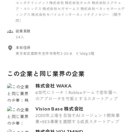
エンタテインメント株式会社 株式会社オルカ 株式会社スクウェ
ア・エニックス 株式会社セガゲームス 株式会社ベネッセホールデ
ィングス 株式会社モバイルインターネットテクノロジー （順不
同）
従業員数
14人
本社住所
東京都武蔵野市吉祥寺南町2-20-8 Ｅ'bldg 3階
この企業と同じ業界の企業
株式会社 WAKA
α世代にリーチ！Robloxゲームで若年層へ
のアプローチを可能とするスタートアップ
Vision Base 株式会社
2030年上場を目指すAIエージェント開発事
業×SES事業を展開する成長スタートアップ
株式会社 VOLTMIND