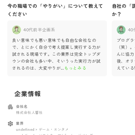
今の職場での「やりがい」について教えて
自社の「
ください
か？
40代前半
企画系
4
良い意味でも悪い意味でも自由な会社なの
プログラ
で、とにかく自分で考え提案し実行する力が
（笑）。
試される現場です。この業界は完全トップダ
んに協力
ウンの会社も多い中、そいうった実行力が試
後、オリ
されるのは、大変やりが
...
もっとみる
えている
企業情報
会社名
株式会社人響社
業界
undefined > ゲーム・エンタメ