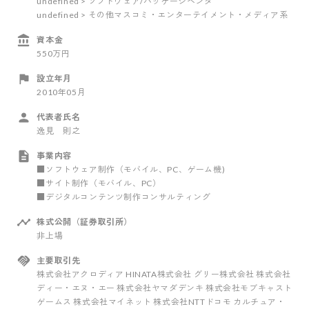
undefined > ソフトウェア/パッケージベンダ
undefined > その他マスコミ・エンターテイメント・メディア系
資本金
550万円
設立年月
2010年05月
代表者氏名
逸見 則之
事業内容
■ソフトウェア制作（モバイル、PC、ゲーム機)
■サイト制作（モバイル、PC）
■デジタルコンテンツ制作コンサルティング
株式公開（証券取引所）
非上場
主要取引先
株式会社アクロディア HINATA株式会社 グリー株式会社 株式会社
ディー・エヌ・エー 株式会社ヤマダデンキ ‎株式会社モブキャスト
ゲームス 株式会社マイネット 株式会社NTTドコモ カルチュア・