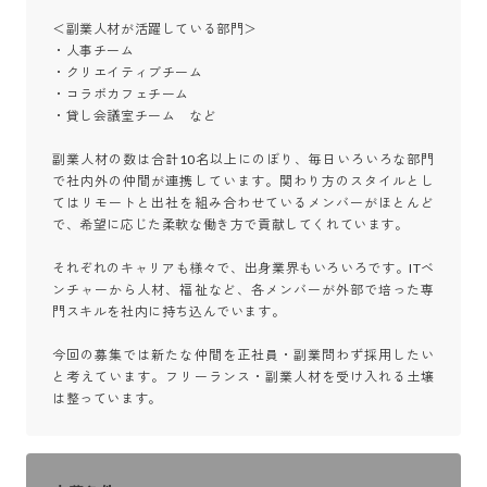
＜副業人材が活躍している部門＞

・人事チーム

・クリエイティブチーム

・コラボカフェチーム

・貸し会議室チーム　など

副業人材の数は合計10名以上にのぼり、毎日いろいろな部門
で社内外の仲間が連携しています。関わり方のスタイルとし
てはリモートと出社を組み合わせているメンバーがほとんど
で、希望に応じた柔軟な働き方で貢献してくれています。

それぞれのキャリアも様々で、出身業界もいろいろです。ITベ
ンチャーから人材、福祉など、各メンバーが外部で培った専
門スキルを社内に持ち込んでいます。

今回の募集では新たな仲間を正社員・副業問わず採用したい
と考えています。フリーランス・副業人材を受け入れる土壌
は整っています。