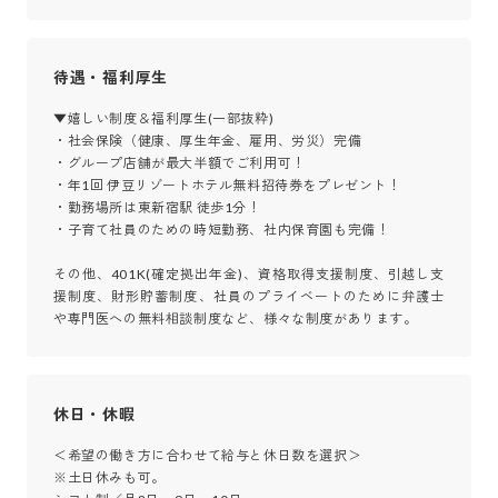
待遇・福利厚生
▼嬉しい制度＆福利厚生(一部抜粋)

・社会保険（健康、厚生年金、雇用、労災）完備

・グループ店舗が最大半額でご利用可！

・年1回 伊豆リゾートホテル無料招待券をプレゼント！

・勤務場所は東新宿駅 徒歩1分！

・子育て社員のための時短勤務、社内保育園も完備！

その他、401K(確定拠出年金)、資格取得支援制度、引越し支
援制度、財形貯蓄制度、社員のプライベートのために弁護士
や専門医への無料相談制度など、様々な制度があります。
休日・休暇
＜希望の働き方に合わせて給与と休日数を選択＞

※土日休みも可。
