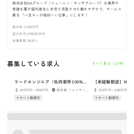
株式会社NSグループ（ニュートン・サンザグループ）は業界の
常識を覆す福利厚生と本気で充実させた働きやすさで、サービス
業を 「一生モノの格好いい仕事」にします！
資本金
5,000万円
設立年月
1986年09月
従業員数
3409
人
募集している求人
すべて見る（
17
件）
リードエンジニア（社内案件100%の
【未経験歓迎】We
インハウス・年間休日最大153日・フ
（社内案件100%の
450万円〜800万円
東京都, フルリモート
350万円〜600万円
ルリモート可・副業可）
年間休日153日選択
リモート勤務可
リモート勤務可
100万円分）