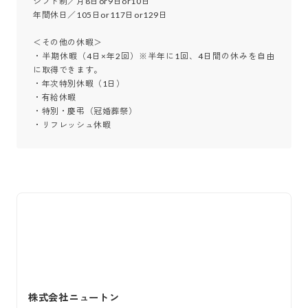
シフト制／月8日or9日or10日

年間休日／105日or117日or129日

＜その他の休暇＞

・半期休暇（4日×年2回）※半年に1回、4日間の休みを自由
に取得できます。

・年次特別休暇（1日）

・有給休暇

・特別・慶弔（冠婚葬祭）

・リフレッシュ休暇
株式会社ニュートン