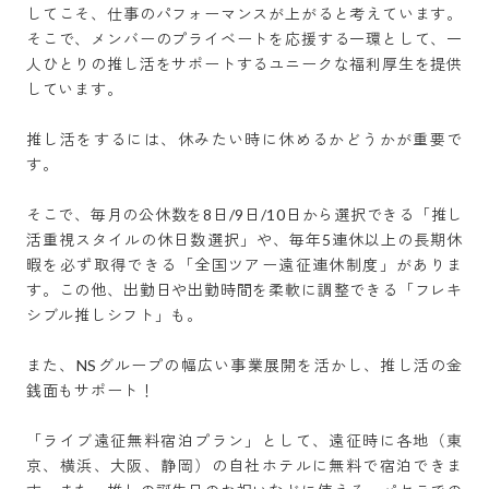
してこそ、仕事のパフォーマンスが上がると考えています。
そこで、メンバーのプライベートを応援する一環として、一
人ひとりの推し活をサポートするユニークな福利厚生を提供
しています。

推し活をするには、休みたい時に休めるかどうかが重要で
す。

そこで、毎月の公休数を8日/9日/10日から選択できる「推し
活重視スタイルの休日数選択」や、毎年5連休以上の長期休
暇を必ず取得できる「全国ツアー遠征連休制度」がありま
す。この他、出勤日や出勤時間を柔軟に調整できる「フレキ
シブル推しシフト」も。

また、NSグループの幅広い事業展開を活かし、推し活の金
銭面もサポート！

「ライブ遠征無料宿泊プラン」として、遠征時に各地（東
京、横浜、大阪、静岡）の自社ホテルに無料で宿泊できま