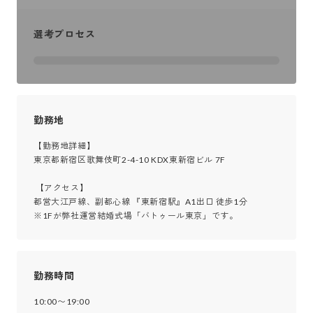
選考プロセス
勤務地
【勤務地詳細】

東京都新宿区歌舞伎町2-4-10 KDX東新宿ビル 7F

 【アクセス】

都営大江戸線、副都心線 『東新宿駅』A1出口 徒歩1分

※1Fが弊社運営結婚式場「バトゥール東京」です。
勤務時間
10:00〜19:00