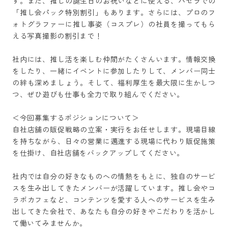
す。また、推しの誕生日のお祝いなどに使える、パセラでの
「推し会パック特別割引」もあります。さらには、プロのフ
ォトグラファーに推し事姿（コスプレ）の社員を撮ってもら
える写真撮影の割引まで！

社内には、推し活を楽しむ仲間がたくさんいます。情報交換
をしたり、一緒にイベントに参加したりして、メンバー同士
の絆も深めましょう。そして、福利厚生を最大限に生かしつ
つ、ぜひ遊びも仕事も全力で取り組んでください。

＜今回募集するポジションについて＞

自社店舗の販促戦略の立案・実行をお任せします。現場目線
を持ちながら、日々の営業に邁進する現場に代わり販促施策
を仕掛け、自社店舗をバックアップしてください。

社内では自分の好きなものへの情熱をもとに、独自のサービ
スを生み出してきたメンバーが活躍しています。推し会やコ
ラボカフェなど、コンテンツを愛する人へのサービスを生み
出してきた会社で、あなたも自分の好きやこだわりを活かし
て働いてみませんか。
