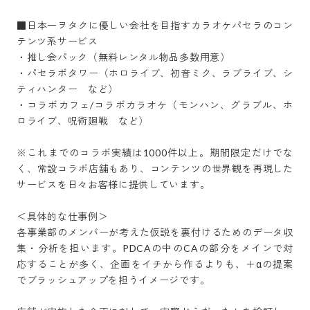
■日本一ヲタクに優しい会社を目指すカラオケパセラのコン
テンツ系サービス

・推し会パック（無料レンタル物品多数用意）

・パセラボタワー（ホロライブ、初音ミク、ラブライブ、シ
ティハンター　など）

・コラボカフェ/コラボカラオケ（モンハン、グラブル、ホ
ロライブ、呪術廻戦　など）

※これまでのコラボ実績は1000件以上。期間限定だけでな
く、常設コラボ店舗もあり、コンテンツの世界観を再現した
サービスを日々お客様に提供しています。

＜具体的な仕事例＞

各事業部のメンバーが考えた仮説を裏付けるためのデータ収
集・分析を担います。PDCAの中のCAの部分をメインで対
応することが多く、企画をイチから作るよりも、＋αの提案
でブラッシュアップを担うイメージです。
