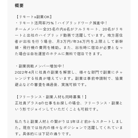
概要
【リモートx副業OK】

・リモート活用率75%！ハイブリッドワーク推進中！

チームメンバー全35名の内6名がフルリモート、20名がリモ
ートと出社のハイブリッド勤務で活躍しています。地方居住
者が出社を行う場合、月3万円/年36万円を上限として新幹
線・飛行機の費用を補助。また、出社時に宿泊が必要となっ
た場合は自社運営のホテルに無料で宿泊できます。

・副業挑戦メンバー増加中！

2022年4月に社員の副業を解禁し、様々な部門で副業にチャ
レンジする社員が増えています。副業は事前申請制で、協業
避止などの審査を通過後、実施可能です。

【フリーランス・副業人材も同時募集！】

正社員プラスαの仕事をお探しの場合、フリーランス・副業と
いう形でジョインしていただくことも可能です。

私たちと副業人材との繋がりは1年ほど前からスタートしまし
た。現在では社内の様々なポジションで活躍してくれていま
す。具体的には下記の通りです。
