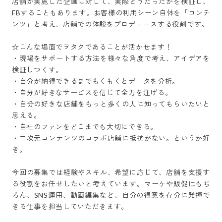
店舗が実施した企画に対して、実際どうだったかを検証し、
FBすることもあります。お客様の利用シーン自体を「コンテ
ンツ」と考え、店舗での体験をプロデュースする役割です。

☆こんな場面でヲタクであることが活かせます！

・現場をサポートする方法を様々な角度で考え、アイデアを
検証しつくす。

・自分が納得できるまでもくもくとデータを分析。

・自分が好きなサービスを信じて全力を注げる。

・自分の好きな店舗をもっと多くの人に知ってもらいたいと
思える。

・自社のファンをどこまでも大切にできる。

・二次元コンテンツのコラボ店舗に抵抗がない。というか好
き。

今回の募集では経験やスキル、希望に応じて、店舗を支援す
る役割をお任せしたいと考えています。マーケや販促はもち
ろん、SNS運用、動画編集など、自分の得意を存分に発揮で
きる仕事を担当していただきます。