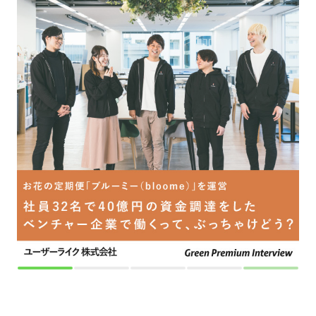
採用をお考えの方
運営会社
プライバシーポリシー
セキュリティポリシー
利用者情報の外部送信
利用規約
よくある質問
サイトマップ
Green Identity
Copyright© Atrae, Inc. All Right Reserved.
転職サイトGreen
企画・マーケティング職の求人
マーケ・広告宣伝
思う存分「ヲタ活」「推し活」ができる福利厚生、整えています。