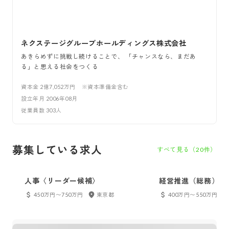
ネクステージグループホールディングス株式会社
あきらめずに挑戦し続けることで、 「チャンスなら、まだあ
る」と思える社会をつくる
資本金
2億7,052万円 ※資本準備金含む
設立年月
2006年08月
従業員数
303
人
募集している求人
すべて見る（
20
件）
人事〈リーダー候補〉
経営推進（総務）
450万円〜750万円
東京都
400万円〜550万円