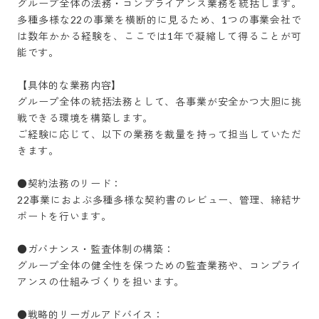
グループ全体の法務・コンプライアンス業務を統括します。 
多種多様な22の事業を横断的に見るため、1つの事業会社で
は数年かかる経験を、ここでは1年で凝縮して得ることが可
能です。

【具体的な業務内容】

グループ全体の統括法務として、各事業が安全かつ大胆に挑
戦できる環境を構築します。

ご経験に応じて、以下の業務を裁量を持って担当していただ
きます。

●契約法務のリード：

22事業におよぶ多種多様な契約書のレビュー、管理、締結サ
ポートを行います。

●ガバナンス・監査体制の構築：

グループ全体の健全性を保つための監査業務や、コンプライ
アンスの仕組みづくりを担います。

●戦略的リーガルアドバイス：
