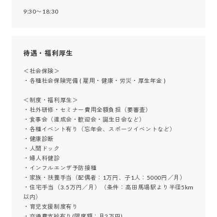
9:30〜18:30
待遇・福利厚生
＜社会保険＞

・各種社会保険完備 ( 雇用・健康・労災・厚生年金 )

＜制度・福利厚生＞

・社外研修・セミナー費用全額負担（要審査）

・食事会（達成会・歓迎会・誕生日会など）

・各種イベント有り（忘年会、スポーツイベントなど）

・健康診断

・人間ドック

・婦人科健診

・インフルエンザ予防接種

・家族・扶養手当（配偶者：1万円、子1人：5000円／月）

・住宅手当（3.5万円／月）（条件：高田馬場駅より半径5km
以内）

・育児支援制度有り

・交通費支給有り(限度額：月2万円)
