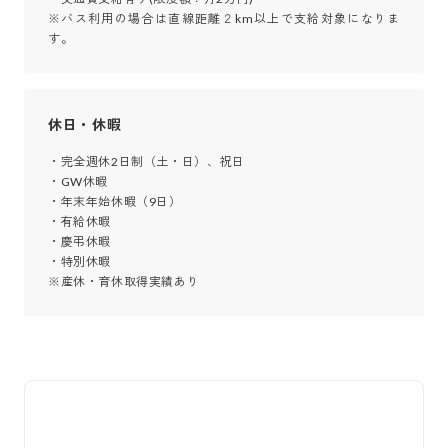
※バス利用の場合は直線距離２km以上で支給対象になりま
す。
休日・休暇
・完全週休2日制（土・日）、祝日

・GW休暇

・年末年始休暇（9日）

・有給休暇　

・慶弔休暇

・特別休暇

※産休・育休取得実績あり