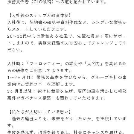
法務責任者（CLO候補）への道も拓かれています。

【入社後のステップと教育体制】

入社後は、契約書の確認や資料作成など、シンプルな業務か
らスタートしていただきます。

20〜30代中心の活気ある社風で、先輩社員が丁寧にサポー
トしますので、実務未経験の方も安心してチャレンジしてく
ださい。

入社時：「フィロソフィー」の説明や「人間力」を高めるた
めの研修をご用意しております。

1〜2ヶ月目： 業務の基本を学びながら、グループ各社の事
業内容と契約フローを理解します。

3ヶ月目以降： 徐々に裁量を広げ、専門知識を活かした相談
案件やガバナンス構築にも関わっていただきます。

【私たちが大切にしている想い】

「過去の経歴よりも、未来をどうしたいか」を重視していま
す。

失敗を恐れず、改善を繰り返し、社会にチャンスを届ける。