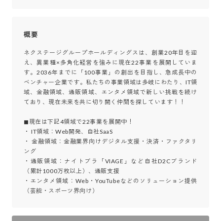
概要
ネクステージグループホールディングスは、創業20年目を迎
え、異業種×多角化経営を強みに現在22事業を展開していま
す。2036年までに「100事業」の創出を目指し、急成長中の
ベンチャー企業です。私たちの事業領域は多岐にわたり、IT領
域、金融領域、通販領域、エンタメ領域で新しい挑戦を続け
ており、現在未来を共に切り開く仲間を探しています！！

◼︎現在は下記4領域で22事業を展開中！

・ IT領域：Web開発、自社SaaS

・ 金融領域：金融業界向けデジタル支援・決済・ファクタリ
ング

・通販領域：ナイトブラ「VIAGE」など自社D2Cブランド
（累計1000万枚以上）、通販支援

・エンタメ領域：Web・YouTubeなどのソリューション提供
（芸能・スポーツ界向け）