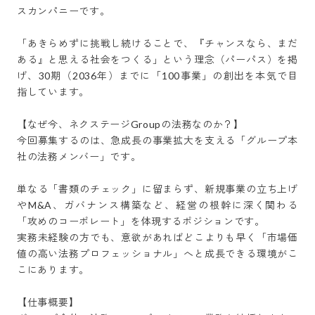
スカンパニーです。

「あきらめずに挑戦し続けることで、『チャンスなら、まだ
ある』と思える社会をつくる」という理念（パーパス）を掲
げ、30期（2036年）までに「100事業」の創出を本気で目
指しています。

【なぜ今、ネクステージGroupの法務なのか？】

今回募集するのは、急成長の事業拡大を支える「グループ本
社の法務メンバー」です。

単なる「書類のチェック」に留まらず、新規事業の立ち上げ
やM&A、ガバナンス構築など、経営の根幹に深く関わる
「攻めのコーポレート」を体現するポジションです。

実務未経験の方でも、意欲があればどこよりも早く「市場価
値の高い法務プロフェッショナル」へと成長できる環境がこ
こにあります。

【仕事概要】
