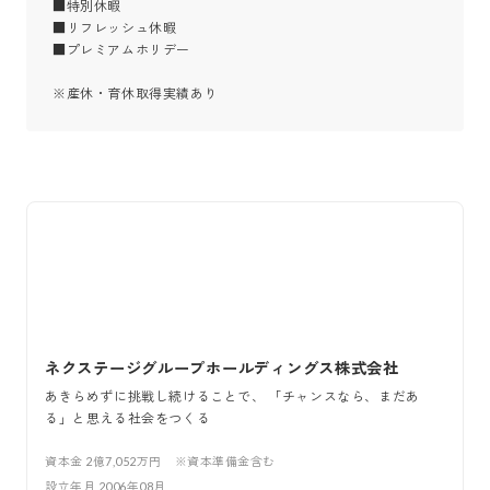
■特別休暇

■リフレッシュ休暇

■プレミアムホリデー

※産休・育休取得実績あり
ネクステージグループホールディングス株式会社
あきらめずに挑戦し続けることで、 「チャンスなら、まだあ
る」と思える社会をつくる
資本金
2億7,052万円 ※資本準備金含む
設立年月
2006年08月