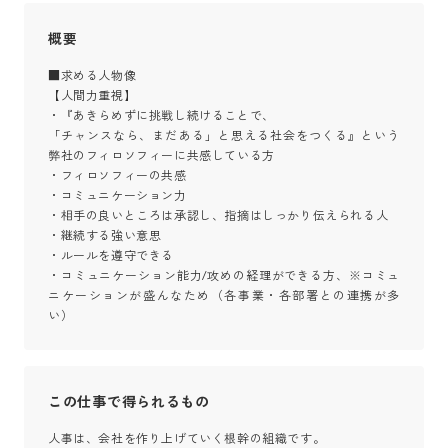
概要
■求める人物像

【人間力重視】

・『あきらめずに挑戦し続けることで、

「チャンスなら、まだある」と思える社会をつくる』という
弊社のフィロソフィーに共感している方

・フィロソフィーの共感

・コミュニケーション力

・相手の良いところは承認し、指摘はしっかり伝えられる人

・継続する強い意思

・ルールを遵守できる

・コミュニケーション能力/攻めの経理ができる方、※コミュ
ニケーションが盛んなため（各事業・各部署との連携が多
い）
この仕事で得られるもの
人事は、会社を作り上げていく根幹の組織です。
