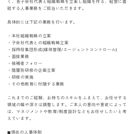
く、各子会社代表と組織戦略を立案し組織を作る、経営に直
結する人事業務をご担当いただきます。

具体的には下記の業務を行います。

・本社組織戦略の立案

・子会社代表との組織戦略立案

・採用母集団形成(媒体管理/エージェントコントロール)

・面接業務

・候補者フォロー

・階層別研修の企画立案

・研修の実施

・その他教育に付随する業務

これまでのご経験、お持ちのスキルをふまえて、お任せする
領域の幅や深さは調整します。ご本人の意向や意欲によって
は、マネジメントや教育/制度設計などもお任せしたいと考
えています。

◼︎現在の人事体制
