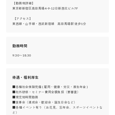
【勤務地詳細】

東京都新宿区高田馬場4-9-12日新西北ビル7F

 【アクセス】

東西線・山手線・西武新宿線　高田馬場駅 徒歩1分
勤務時間
9:30〜18:30
待遇・福利厚生
■各種社会保険完備 ( 雇用・健康・労災・厚生年金 )

■社外研修・セミナー費用全額負担（要審査）

■育児短時間勤務

■食事会（達成会・歓迎会・誕生日会など）

■各種イベント有り（お花見、忘年会、スポーツイベントな
ど）
