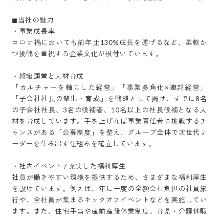
◼︎当社の魅力

・事業成長率

コロナ禍においても前年比130%成長を遂げるなど、柔軟か
つ挑戦を重視する企業文化が根付いています。

・組織運営と人材育成

「カルチャーを軸にした経営」「事業多角化×連邦経営」
「子会社社長の輩出・育成」を戦略として掲げ、すでに8名
の子会社社長、3名の候補者、10名以上の社長候補となる人
材を育成しています。手を上げれば事業責任者に挑戦するチ
ャンスがある「公募制度」を整え、グループ全体で次世代リ
ーダーを生み出す仕組みを確立しています。

・社内イベント / 充実した福利厚生

社員が働きやすい環境を提供するため、さまざまな福利厚生
を設けています。​例えば、年に一度の全額会社負担の社員旅
行や、全社員が集まるキックオフイベントなどを実施してい
ます。​また、住宅手当や産前産後休業制度、育児・介護休暇