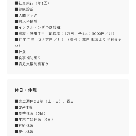
■社員旅行（年1回）

■健康診断

■人間ドック

■婦人科健診

■インフルエンザ予防接種

■家族・扶養手当（配偶者：1万円、子1人：5000円／月）

■住宅手当（3.5万円／月）（条件：高田馬場より半径5キ
ロ）

■社食

■食事補助有り

■育児支援制度有り
休日・休暇
■完全週休2日制（土・日）、祝日

■GW休暇

■夏季休暇（5日）

■年末年始休暇（9日）

■有給休暇　

■慶弔休暇
