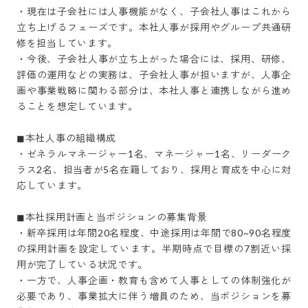
・現在は子会社には人事機能がなく、子会社人事はこれから
立ち上げるフェーズです。本社人事が採用やグループ共通研
修を担当しています。

・今後、子会社人事が立ち上がった場合には、採用、研修、
評価の運用などの実務は、子会社人事が担いますが、人事企
画や事業戦略に関わる部分は、本社人事と連携しながら進め
ることを想定しています。

◼︎本社人事の組織構成

・ゼネラルマネージャー1名、マネージャー1名、リーダーク
ラス2名、担当者が5名在籍しており、採用と育成を中心に対
応しています。

◼︎本社採用計画と当ポジションの募集背景

・新卒採用は年間20名程度、中途採用は年間で80~90名程度
の採用計画を設定しています。半期時点で目標の7割近い採
用が完了している状況です。

・一方で、人事企画・教育も含めて人事としての体制強化が
必要であり、事業拡大に伴う増員のため、当ポジションを募