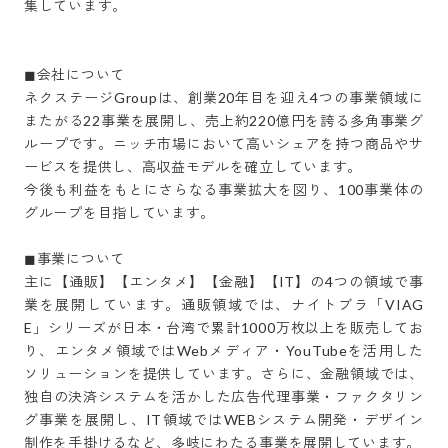
集しています。

◼︎会社について

ネクステージGroupは、創業20年目を迎え4つの事業領域に
またがる22事業を展開し、売上約220億円を誇る多角事業グ
ループです。ニッチ市場において高いシェアを持つ商品やサ
ービスを提供し、高収益モデルを確立しています。

今後も利益をもとにさらなる事業拡大を図り、100事業体の
グループを目指しています。

◼︎事業について

主に【通販】【エンタメ】【金融】【IT】の4つの領域で事
業を展開しています。通販領域では、ナイトブラ「VIAG
E」シリーズが日本・台湾で累計1000万枚以上を販売してお
り、エンタメ領域ではWebメディア・YouTubeを活用した
ソリューションを提供しています。さらに、金融領域では、
独自の決済システムを活かした広告代理事業・ファクタリン
グ事業を展開し、IT領域ではWEBシステム開発・デザイン
制作を手掛けるなど、多岐にわたる事業を展開しています。
