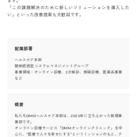
ます。

「この課題解決のために新しいソリューションを導入した
い」といった改善提案も大歓迎です。
配属部署
ヘルスケア本部

開発統括室 システムマネジメントグループ

事業領域：オンライン診療、2次検診、保険診療、医薬品事業
など
概要
私たちDMMヘルスケア本部は、2021年に立ち上がった新規事
業部です。

オンライン診療サービス「DMMオンラインクリニック」を中
心に、“医療で人々を幸せにする”というミッションのもと、テ