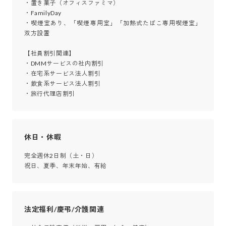
・置き菓子（オフィスファミマ）

・FamilyDay

・喫煙室あり、「喫煙専用室」「加熱式たばこ専用喫煙室」
双方設置

【社員割引関連】

・DMMサービスの社内割引

・在宅系サービス法人割引

・飲食系サービス法人割引

・旅行代理店割引
休日・休暇
完全週休2日制（土・日）

祝日、夏季、年末年始、有給
法定福利/慶弔/介護関連