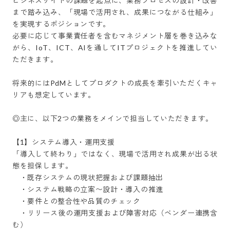
ビジネスサイドの課題を起点に、業務プロセスの設計・改善
まで踏み込み、「現場で活用され、成果につながる仕組み」
を実現するポジションです。

必要に応じて事業責任者を含むマネジメント層を巻き込みな
がら、IoT、ICT、AIを通してITプロジェクトを推進してい
ただきます。

将来的にはPdMとしてプロダクトの成長を牽引いただくキャ
リアも想定しています。

◎主に、以下2つの業務をメインで担当していただきます。

【1】システム導入・運用支援

「導入して終わり」ではなく、現場で活用され成果が出る状
態を担保します。

　・既存システムの現状把握および課題抽出

　・システム戦略の立案〜設計・導入の推進

　・要件との整合性や品質のチェック

　・リリース後の運用支援および障害対応（ベンダー連携含
む）
