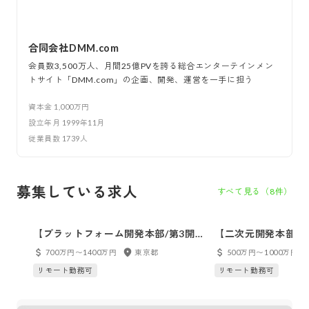
合同会社DMM.com
会員数3,500万人、月間25億PVを誇る総合エンターテインメン
トサイト「DMM.com」の企画、開発、運営を一手に担う
資本金
1,000万円
設立年月
1999年11月
従業員数
1739
人
募集している求人
すべて見る（
8
件）
【プラットフォーム開発本部/第3開
【二次元開発本部/
発部】プラットフォームエンジニア
開発部】サーバーサ
700万円〜1400万円
東京都
500万円〜1000万円
ア ※オープンポジ
リモート勤務可
リモート勤務可