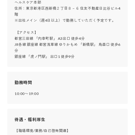
ヘルスケア本部

住所：東京都港区西新橋２丁目８－６ 住友不動産日比谷ビル4
階

※出社メイン（週4日以上）で勤務していただく予定です。

 【アクセス】

都営三田線 「内幸町駅」 A3出口 徒歩4分

JR各線 銀座線 都営浅草線 ゆりかもめ 「新橋駅」 烏森口 徒歩6
分

銀座線 「虎ノ門駅」 出口1 徒歩9分
勤務時間
10:00〜19:00
待遇・福利厚生
【職場環境/業務/自己啓発関連】
