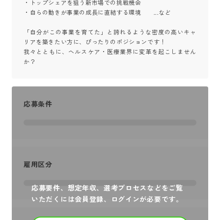
・トップシェアを狙う新市場での挑戦機会

・自らの動きが事業の成長に直結する環境　　...など

「自分がこの事業を育てた」と誇れるような密度の高いキャ
リアを築きたい方に、ぴったりのポジションです！

我々とともに、ヘルスケア・医療業界に変革を起こしません
か？
応募条件
雇用区分
応募要件、想定年収、選考プロセスなどをご覧
いただくには会員登録、ログインが必要です。