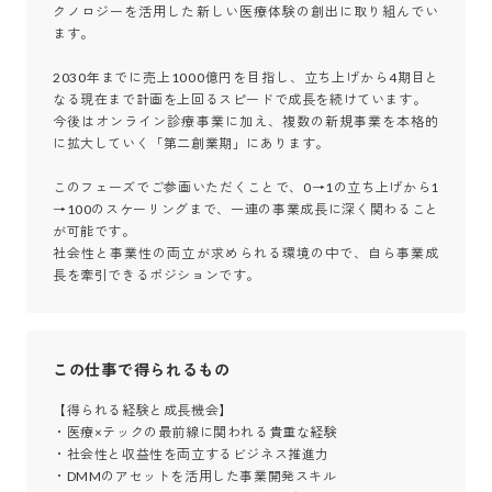
クノロジーを活用した新しい医療体験の創出に取り組んでい
ます。

2030年までに売上1000億円を目指し、立ち上げから4期目と
なる現在まで計画を上回るスピードで成長を続けています。

今後はオンライン診療事業に加え、複数の新規事業を本格的
に拡大していく「第二創業期」にあります。

このフェーズでご参画いただくことで、0→1の立ち上げから1
→100のスケーリングまで、一連の事業成長に深く関わること
が可能です。

社会性と事業性の両立が求められる環境の中で、自ら事業成
長を牽引できるポジションです。
この仕事で得られるもの
【得られる経験と成長機会】

・医療×テックの最前線に関われる貴重な経験

・社会性と収益性を両立するビジネス推進力

・DMMのアセットを活用した事業開発スキル
