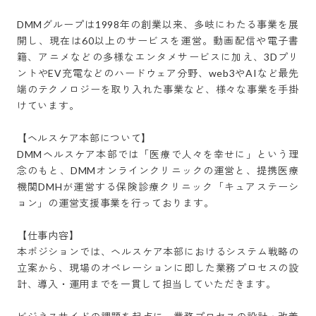
DMMグループは1998年の創業以来、多岐にわたる事業を展
開し、現在は60以上のサービスを運営。動画配信や電子書
籍、アニメなどの多様なエンタメサービスに加え、3Dプリ
ントやEV充電などのハードウェア分野、web3やAIなど最先
端のテクノロジーを取り入れた事業など、様々な事業を手掛
けています。

【ヘルスケア本部について】

DMMヘルスケア本部では「医療で人々を幸せに」という理
念のもと、DMMオンラインクリニックの運営と、提携医療
機関DMHが運営する保険診療クリニック「キュアステーシ
ョン」の運営支援事業を行っております。

【仕事内容】

本ポジションでは、ヘルスケア本部におけるシステム戦略の
立案から、現場のオペレーションに即した業務プロセスの設
計、導入・運用までを一貫して担当していただきます。
