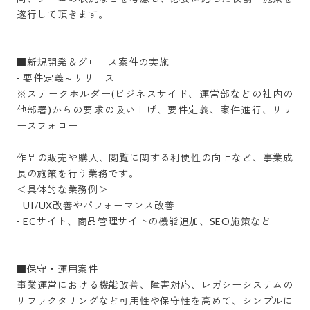
遂行して頂きます。

■新規開発＆グロース案件の実施

- 要件定義～リリース

※ステークホルダー(ビジネスサイド、運営部などの社内の
他部署)からの要求の吸い上げ、要件定義、案件進行、リリ
ースフォロー

作品の販売や購入、閲覧に関する利便性の向上など、事業成
長の施策を行う業務です。

＜具体的な業務例＞

- UI/UX改善やパフォーマンス改善

- ECサイト、商品管理サイトの機能追加、SEO施策など

■保守・運用案件

事業運営における機能改善、障害対応、レガシーシステムの
リファクタリングなど可用性や保守性を高めて、シンプルに