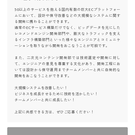
50以上のサービスを抱える国内有数の巨大ECプラットフォー
ムにおいて、設計や保守改善などの大規模なシステムに関す
る開発に携わることができます。

通常のECサービス構築だけでなく、ビッグデータを元にした
レコメンドエンジン開発部門や、膨大なトラフィックを支え
るインフラ構築部門といった様々なエンジニアとコミュニケ
ーションを取りながら開発をおこなうことが可能です。

また、二次元コンテンツ開発部では技術選定や開発に対し
て、エンジニアの意見を尊重する文化があり、開発工程にお
いては設計から保守運用までチームメンバーと共に自発的な
開発をおこなうことができます。

大規模システムを改善したい！

ビジネスを成長させるために技術を活かしたい！

チームメンバーと共に成長したい！

上記に共感できる方は、ぜひご応募ください！