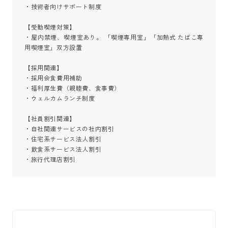
・技術者向けサポート制度

【受動喫煙対策】

・屋内禁煙、喫煙室あり。 「喫煙専用室」「加熱式 たばこ専
用喫煙室」双方設置

【採用関連】

・採用会食費用補助

・福利厚生費（親睦費、食事費）

・ウェルカムランチ制度

【社員割引関連】

・自社関連サービスの社内割引

・住宅系サービス法人割引

・飲食系サービス法人割引

・旅行代理店割引