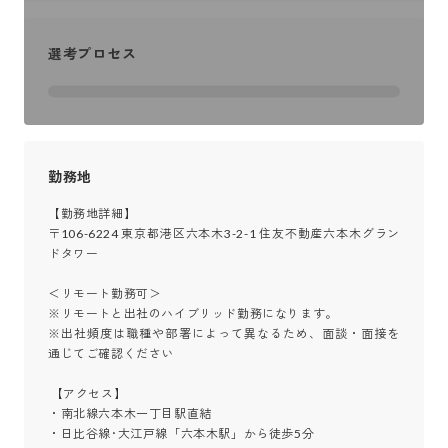
選考プロセス
勤務地
【勤務地詳細】

〒106-6224 東京都港区六本木3-2-1 住友不動産六本木グラン
ドタワー

＜リモート勤務可＞

※リモートと出社のハイブリッド勤務になります。

※出社頻度は職種や部署によって異なるため、面談・面接を
通じてご確認ください

 【アクセス】

・南北線六本木一丁目駅直結 

・日比谷線･大江戸線「六本木駅」から徒歩5分
