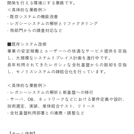
開発を行える環境にする業務です。

＜具体的な業務例＞

- 既存システムの機能改善

- レガシーシステムの解析とリファクタリング

- 他部門からの調査対応など

■既存システム改修

事業の安定稼働とユーザーへの快適なサービス提供を目指
し、大規模なシステムリプレイス計画を進行中です。

長年利用されてきたレガシィな全社基盤からの脱却を目指
し、モノリスシステムの疎結合化を行っています。

＜具体的な業務例＞

- レガシーシステムの解析と新基盤への移行

- サーバ、DB、ネットワークなどにおける要件定義や設計、
技術選定、実装、単体結合テスト、リリース

- 全社基盤利用部署との連携・調整など

【チーム体制】
