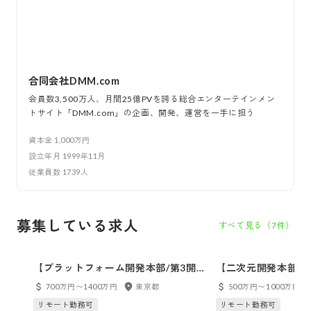
合同会社DMM.com
会員数3,500万人、月間25億PVを誇る総合エンターテインメン
トサイト「DMM.com」の企画、開発、運営を一手に担う
資本金
1,000万円
設立年月
1999年11月
従業員数
1739
人
募集している求人
すべて見る（
7
件）
【プラットフォーム開発本部/第3開
【二次元開発本部/
発部】プラットフォームエンジニア
開発部】サーバーサ
700万円〜1400万円
東京都
500万円〜1000万円
ア ※オープンポジ
リモート勤務可
リモート勤務可