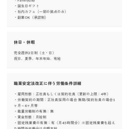
・FamilyDay

・誕生日ギフト

・社内カフェ（一部の拠点のみ）

・副業OK（承認制）
休日・休暇
完全週休2日制（土・日）

祝日、夏季、年末年始、有給
職業安定法改正に伴う労働条件詳細
・雇用形態：正社員もしくは契約社員（更新の上限：4年）

・労働契約の期間：正社員採用の場合 無期/契約社員の場合1
ヶ月～6ヶ月等

・裁量労働制の有無：無

・賃金形態：月給制

・固定残業費の有無：有（月45時間分）※固定残業費を超え
た時間外労働分は全額支給
