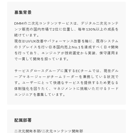
募集背景
DMMの二次元コンテンツサービスは、デジタル二次元コンテ
ンツ販売の国内市場で2位に位置し、毎年130%以上の成長を
続けています。

現在はUI/UX改善やパフォーマンス改善を軸に、既存システム
のリプレイスを行い日本国内売上No.1を達成すべく日々開発
を行っており、エンジニアが技術選定から実装、保守運用ま
で一貫して開発を担っています。

サービスグロースグループに属するECチームでは、現在グル
ープマネージャーがチームリーダーを兼務している状況で
す。ユーザーにとって快適なサービスを提供するため更なる
体制強化を図りたく、マネジメントに挑戦いただけるリード
エンジニアを募集しています。
配属部署
二次元開発本部/二次元コンテンツ開発部