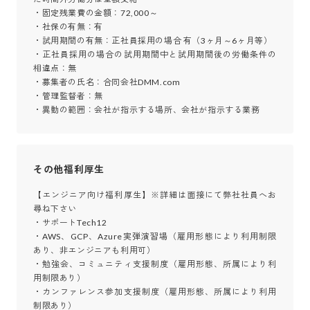
・固定残業費の金額：72,000～

・社保の有無：有

・試用期間の有無：正社員採用の場合 有（3ヶ月～6ヶ月等）

・正社員採用の場合の試用期間中と試用期間後の労働条件の
相違点：無

・募集者の氏名：合同会社DMM.com

・管理監督者：無

・異動の範囲：会社が指示する場所、会社が指示する業務
その他福利厚生
【エンジニア向け福利厚生】※詳細は面接にて弊社社員へお
尋ね下さい

・サポートTech12

・AWS、GCP、Azure実弾演習場（雇用形態により利用制限
あり、非エンジニアも利用可）

・勉強会、コミュニティ支援制度（雇用形態、所属により利
用制限あり）

・カンファレンス参加支援制度（雇用形態、所属により利用
制限あり）
