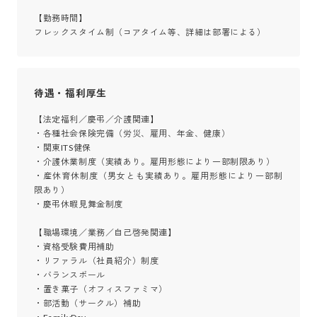
【勤務時間】

フレックスタイム制（コアタイム等、詳細は部署による）
待遇・福利厚生
【法定福利／慶弔／介護関連】

・各種社会保険完備（労災、雇用、年金、健康）

・関東ITS健保

・介護休業制度（実績あり。雇用形態により一部制限あり）

・産休育休制度（男女とも実績あり。雇用形態により一部制
限あり）

・慶弔休暇見舞金制度

【職場環境／業務／自己啓発関連】

・資格受験費用補助

・リファラル（社員紹介）制度

・バランスボール

・置き菓子（オフィスファミマ）

・部活動（サークル）補助
