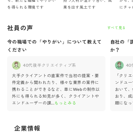
ら、新たな職種でやりがい
持つ人材が混ざり合い、成
から、
を得られる環境です
果を出す風土です
にチャ
社員の声
すべて見る
今の職場での「やりがい」について教えて
自社の「
ください
か？
40代後半
クリエイティブ系
4
大手クライアントの直案件で当初の提案・要
「クリエ
件定義から関われたり、様々な業界の案件に
ンドユー
携わることができるなど、単にWebの制作以
おいて、
外にも得られる知見が多く、クライアントや
おり、成
エンドユーザーの課
...
もっとみる
題になっ
企業情報