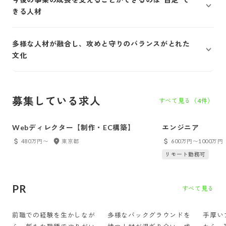
きる人材
多様な人材が融合し、攻めと守りのバランスがとれた
文化
募集している求人
すべて見る（
4
件）
Webディレクター【制作・EC構築】
エンジニア
480万円〜
東京都
600万円〜1000万円
リモート勤務可
PR
すべて見る
前職での経験を生かしなが
多様なバックグラウンドを
手厚い