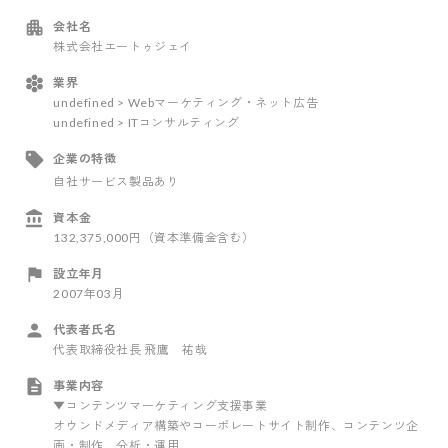
会社名
株式会社エートゥジェイ
業界
undefined > Webマーケティング・ネット広告
undefined > ITコンサルティング
企業の特徴
自社サービス製品あり
資本金
132,375,000円（資本準備金含む）
設立年月
2007年03月
代表者氏名
代表取締役社長 飛鷹 祐哉
事業内容
▼コンテンツマーケティング支援事業
オウンドメディア構築やコーポレートサイト制作、コンテンツ企
画・制作、分析・運用