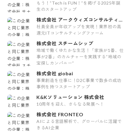
もう！“Tech is FUN！”を掲げる2025年誕
生のスタートアップ
株式会社 アークウィズコンサルティン
グ
社員全員が年収アップを実現！業界初の高
還元ITコンサルティングファーム
株式会社 スチームシップ
地域で働くゆたかな生活！「家族が1番、仕
事が2番」のカルチャーを実践する“地域の
宝探しカンパニー”
株式会社 giobai
事業創造を仕事に！D2C事業で数多の成功
事例を持つスタートアップ
K&Kソリューション 株式会社
10周年を迎え、さらなる発展へ！
株式会社 FRONTEO
AIによる言語解析で、グローバルに活躍で
きるAI企業