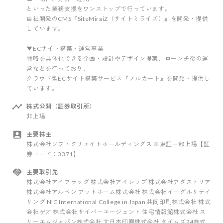
といった業務支援をワンストップで行っています。
自社開発のCMS『SiteMiraiZ（サイトミライズ）』を開発・提供
しています。
▼ECサイト構築・運営事業
戦略を具体化できる企画・設計やデザイン提案、ローンチ後の運
営などを行っており、
クラウド型ECサイト構築サービス『メルカート』を開発・提供し
ています。
株式公開（証券取引所）
非上場
主要株主
株式会社ソフトクリエイトホールディングス ※東証一部上場【証
券コード：3371】
主要取引先
株式会社アイフラッグ 株式会社アイレップ 株式会社アダストリア
株式会社アルペン アットホーム株式会社 株式会社イーグルリテイ
リング NIC International College in Japan 共同印刷株式会社 株式
会社ゲオ 株式会社サイバーエージェント 住宅情報館株式会社 ス
リーエムジャパン株式会社 大日本印刷株式会社 タイムズ24株式