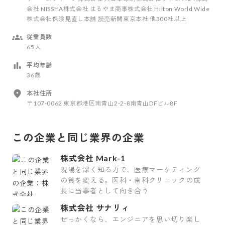
会社 NISSHA株式会社 はるやま商事株式会社 Hilton World Wide
株式会社保険見直し本舗 読売新聞東京本社 他300社以上
従業員数
65人
平均年齢
36歳
本社住所
〒107-0062 東京都港区南青山2-2-8南青山DFビル8F
この企業と同じ業界の企業
株式会社 Mark-1
現場を深く知る力で、医療マーケティング
の質を変える。医科・歯科クリニックの成
長に当事者として向き合う
株式会社 サナリィ
せっかくなら、エンジニアを思い切り楽し