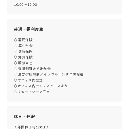
10:00〜19:00
待遇・福利厚生
◇ 雇用保険

◇ 厚生年金

◇ 健康保険

◇ 労災保険

◇ 服装自由

◇ 選択制確定拠出年金

◇ 法定健康診断／インフルエンザ予防接種

◇オフィス内禁煙

◇オフィス内ランチスペースあり

◇リモートワーク手当
休日・休暇
＜年間休日約120日＞
