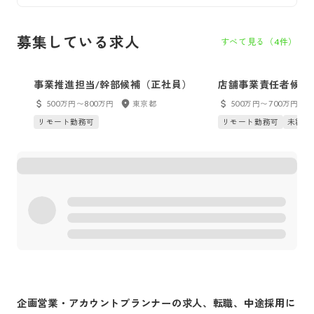
募集している求人
すべて見る（
4
件）
事業推進担当/幹部候補（正社員）
店舗事業責任者候補
500万円〜800万円
東京都
500万円〜700万円
リモート勤務可
リモート勤務可
未経験
企画営業・アカウントプランナー
の求人、転職、中途採用に