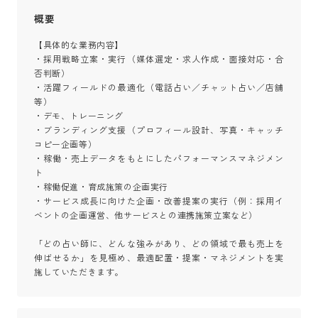
概要
【具体的な業務内容】

・採用戦略立案・実行（媒体選定・求人作成・面接対応・合
否判断）

・活躍フィールドの最適化（電話占い／チャット占い／店舗
等）

・デモ、トレーニング

・ブランディング支援（プロフィール設計、写真・キャッチ
コピー企画等）

・稼働・売上データをもとにしたパフォーマンスマネジメン
ト

・稼働促進・育成施策の企画実行

・サービス成長に向けた企画・改善提案の実行（例：採用イ
ベントの企画運営、他サービスとの連携施策立案など）

「どの占い師に、どんな強みがあり、どの領域で最も売上を
伸ばせるか」を見極め、最適配置・提案・マネジメントを実
施していただきます。