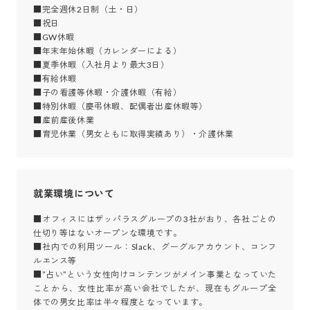
■完全週休2日制（土・日）

■祝日

■GW休暇

■年末年始休暇（カレンダーによる）

■夏季休暇（入社月より最大3日）

■有給休暇

■子の看護等休暇・介護休暇（有給）

■特別休暇（慶弔休暇、配偶者出産休暇等）

■産前産後休業

■育児休業（男女ともに取得実績あり）・介護休業
就業環境について
■オフィスにはザッパラスグループの3社がおり、各社ごとの
仕切り等はないオープンな環境です。

■社内での利用ツール：Slack、グーグルアカウント、コンフ
ルエンス等

■”占い”という女性向けコンテンツがメイン事業となっていた
ことから、女性比率が高い会社でしたが、現在もグループ全
体での男女比率は半々程度となっています。
