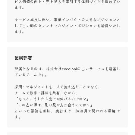
ビス価値の向上・売上拡大を牽引する体制づくりを進めてい
ます。

サービス成長に伴い、事業インパクトの大きなポジションと
して占い師のタレントマネジメントポジションを増員いたし
ます。
配属部署
配属となるのは、株式会社cocoloniの占いサービスを運営し
ているチームです。

採用・マネジメントを一人で抱え込むことはなく、

チームで数字・課題を共有しながら、

「もっとこうしたら売上が伸びるのでは？」

「この占い師は、別の見せ方が合うのでは？」

といった議論を重ね、 実行まで一気通貫で関われる環境 で
す。