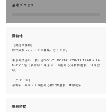
選考プロセス
勤務地
【勤務地詳細】

株式会社cocoloniでの募集となります。

東京都渋谷区千駄ヶ谷3-51-7　PORTAL POINT HARAJUKU A
NNEX 3階（最寄駅：東京メトロ副都心線北参道駅・JR原宿
駅）

 【アクセス】

最寄駅：東京メトロ副都心線北参道駅・JR原宿駅
勤務時間