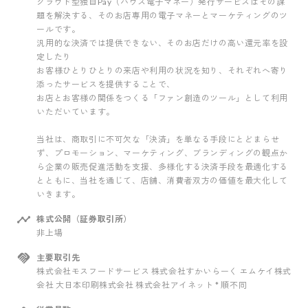
クラウド型独自Pay（ハウス電子マネー）発行サービスはその課
題を解決する、そのお店専用の電子マネーとマーケティングのツ
ールです。
汎用的な決済では提供できない、そのお店だけの高い還元率を設
定したり
お客様ひとりひとりの来店や利用の状況を知り、それぞれへ寄り
添ったサービスを提供することで、
お店とお客様の関係をつくる「ファン創造のツール」として利用
いただいています。
当社は、商取引に不可欠な「決済」を単なる手段にとどまらせ
ず、プロモーション、マーケティング、ブランディングの観点か
ら企業の販売促進活動を支援、多様化する決済手段を最適化する
とともに、当社を通じて、店舗、消費者双方の価値を最大化して
いきます。
株式公開（証券取引所）
非上場
主要取引先
株式会社モスフードサービス 株式会社すかいらーく エムケイ株式
会社 大日本印刷株式会社 株式会社アイネット * 順不同