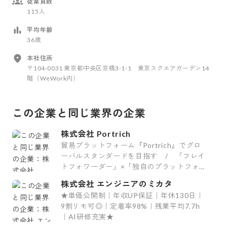
従業員数
115人
平均年齢
36歳
本社住所
〒104-0031 東京都中央区京橋3-1-1 東京スクエアガーデン14
階（WeWork内）
この企業と同じ業界の企業
株式会社 Portrich
貿易プラットフォーム『Portrich』でグロ
ーバルスタンダードを目指す / 「フレイ
トフォワーダー」×「独自のプラットフォー
ムシステム」
株式会社 エンジニアのミカタ
★単価公開制｜年収UP保証｜年休130日｜
9割リモ可◎｜定着率98%｜残業平均7.7h
｜AI研修充実★