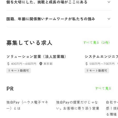
個を大切にした、挑戦と成長の場がここにある
国籍、年齢に関係無いチームワークが私たちの強み
募集している求人
すべて見る（
2
件）
ソリューション営業（法人営業職）
システムエンジニア
400万円〜600万円
東京都
500万円〜700万円
リモート勤務可
リモート勤務可
PR
すべて見る
独自Pay（ハウス電子マネ
独自Payの提案だけじゃな
自社サ
ー）とは
い。お客様に寄り添う営業
感！技
る環境