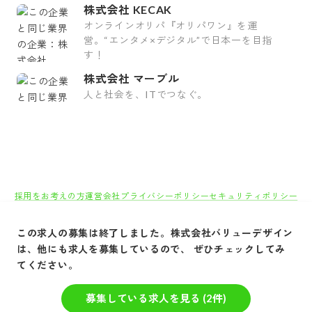
株式会社 KECAK
オンラインオリパ『オリパワン』を運
営。“エンタメ×デジタル”で日本一を目指
す！
株式会社 マーブル
人と社会を、ITでつなぐ。
採用をお考えの方
運営会社
プライバシーポリシー
セキュリティポリシー
利用者情報の外部送信
利用規約
よくある質問
サイトマップ
Green Identity
この求人の募集は終了しました。
株式会社バリューデザイン
Copyright© Atrae, Inc. All Right Reserved.
は、他にも求人を募集しているので、 ぜひチェックしてみ
てください。
転職サイトGreen
IT/Web・通信・インターネット系
インターネット/
募集している求人を見る (
2
件)