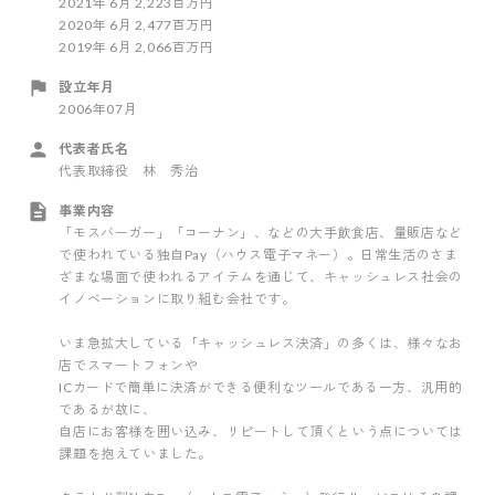
2021
年
6
月
2,223百万円
2020
年
6
月
2,477百万円
2019
年
6
月
2,066百万円
設立年月
2006年07月
代表者氏名
代表取締役 林 秀治
事業内容
「モスバーガー」「コーナン」、などの大手飲食店、量販店など
で使われている独自Pay（ハウス電子マネー）。日常生活のさま
ざまな場面で使われるアイテムを通じて、キャッシュレス社会の
イノベーションに取り組む会社です。
いま急拡大している「キャッシュレス決済」の多くは、様々なお
店でスマートフォンや
ICカードで簡単に決済ができる便利なツールである一方、汎用的
であるが故に、
自店にお客様を囲い込み、リピートして頂くという点については
課題を抱えていました。