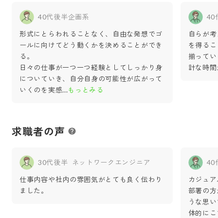
40代後半
企画系
4
形式にとらわれることなく、自由な発想でゴ
自らが考
ールに向けてどう動くかを決めることができ
を得るこ
る。
揃ってい
日々の仕事が一つ一つ経験としてしっかり身
計な時間
についていき、自分自身の可能性が広がって
いくのを実感
...
もっとみる
求職者の声
30代後半
ネットワークエンジニア
4
仕事内容や社内の雰囲気がとても良く伝わり
カジュア
ました。
部署の方
うな思い
体的にこ