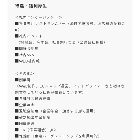
待遇・福利厚生
＜社内エンゲージメント＞

■社員専用レストラン&バー（原価で飲食可、お客様の招待O
K）

■社内イベント

　?懇親会、忘年会、社員旅行など（全額会社負担）

■同好会制度

■社内SNS

■WEB社内報

＜その他＞

■副業可

（Web制作、ECショップ運営、フォトグラファーなど様々な
副業をしている社員が在籍しています）

■各種社会保険完備

■企業年金

■退職金制度（企業年金に加算する形で運用）

■確定拠出年金制度

■団体保険

■TJK（保険組合）加入

■保養所（東急ハーヴェストクラブを利用可能）