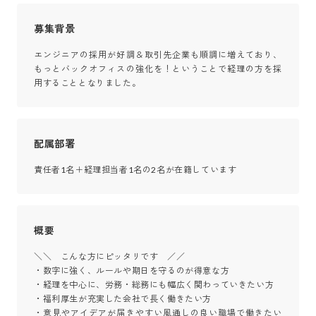
募集背景
エンジニアの採用が好調＆取引先企業も順調に増えており、
もっとバックオフィスの強化を！ということで経理の方を採
用することとなりました。
配属部署
責任者1名＋経理担当者1名の2名が在籍しています
概要
＼＼　こんな方にピッタリです　／／

・数字に強く、ルールや期日を守るのが得意な方

・経理を中心に、労務・総務にも幅広く関わっていきたい方

・福利厚生が充実した会社で長く働きたい方

・意見やアイデアが届きやすい風通しの良い職場で働きたい