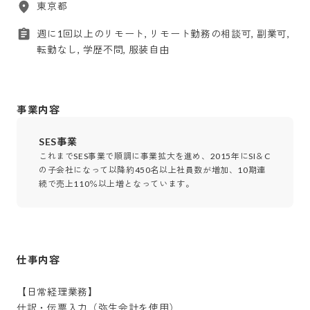
東京都
週に1回以上のリモート, リモート勤務の相談可, 副業可,
転勤なし, 学歴不問, 服装自由
事業内容
SES事業
これまでSES事業で順調に事業拡大を進め、2015年にSI＆C
の子会社になって以降約450名以上社員数が増加、10期連
続で売上110％以上増となっています。
仕事内容
【日常経理業務】

仕訳・伝票入力（弥生会計を使用）
