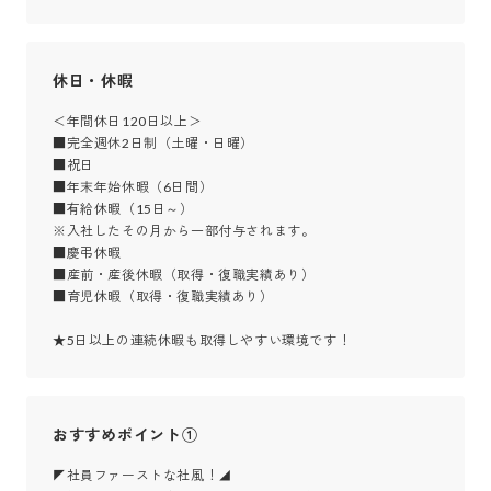
休日・休暇
＜年間休日120日以上＞　

■完全週休2日制（土曜・日曜）

■祝日

■年末年始休暇（6日間）

■有給休暇（15日～）

※入社したその月から一部付与されます。

■慶弔休暇

■産前・産後休暇（取得・復職実績あり）

■育児休暇（取得・復職実績あり）

★5日以上の連続休暇も取得しやすい環境です！
おすすめポイント①
◤社員ファーストな社風！◢
