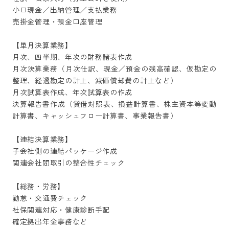
小口現金／出納管理／支払業務

売掛金管理・預金口座管理

【単月決算業務】

月次、四半期、年次の財務諸表作成

月次決算業務（月次仕訳、現金／預金の残高確認、仮勘定の
整理、経過勘定の計上、減価償却費の計上など）

月次試算表作成、年次試算表の作成

決算報告書作成（貸借対照表、損益計算書、株主資本等変動
計算書、キャッシュフロー計算書、事業報告書）

【連結決算業務】

子会社側の連結パッケージ作成

関連会社間取引の整合性チェック

【総務・労務】

勤怠・交通費チェック

社保関連対応・健康診断手配

確定拠出年金事務など
