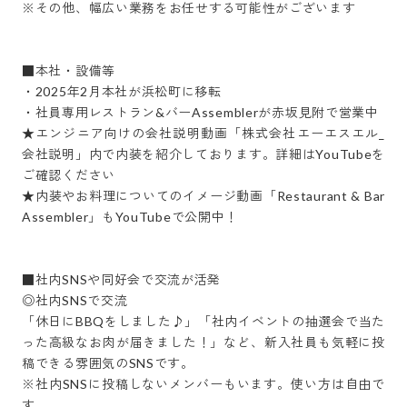
※その他、幅広い業務をお任せする可能性がございます

■本社・設備等

・2025年2月本社が浜松町に移転

・社員専用レストラン&バーAssemblerが赤坂見附で営業中

★エンジニア向けの会社説明動画「株式会社エーエスエル_
会社説明」内で内装を紹介しております。詳細はYouTubeを
ご確認ください

★内装やお料理についてのイメージ動画「Restaurant & Bar 
Assembler」もYouTubeで公開中！

■社内SNSや同好会で交流が活発

◎社内SNSで交流

「休日にBBQをしました♪」「社内イベントの抽選会で当た
った高級なお肉が届きました！」など、新入社員も気軽に投
稿できる雰囲気のSNSです。

※社内SNSに投稿しないメンバーもいます。使い方は自由で
す。
