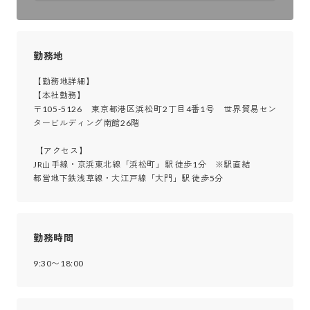
勤務地
【勤務地詳細】

【本社勤務】

〒105-5126　東京都港区浜松町2丁目4番1号　世界貿易セン
タービルディング南館26階

 【アクセス】

JR山手線・京浜東北線「浜松町」駅 徒歩1分　※駅直結

都営地下鉄浅草線・大江戸線「大門」駅 徒歩5分
勤務時間
9:30〜18:00