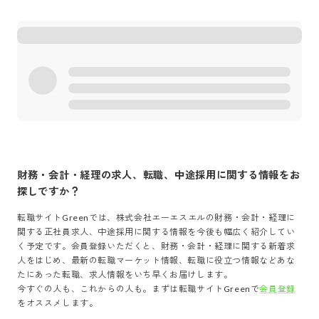
てください｜賞与年3回＆前給保証な
てください｜賞与年
ど待遇・福利厚生も充実◎
ど待遇・福利厚生も
財務・会計・経理
の求人、転職、中途採用に関する情報をお
探しですか？
転職サイトGreenでは、
株式会社エーエスエル
の
財務・会計・経理
に
関する正社員求人、中途採用に関する情報を今後も幅広く紹介してい
く予定です。会員登録いただくと、
財務・会計・経理
に関する新着求
人をはじめ、最新の転職マーケット情報、転職に役立つ情報などあな
たにあった転職、求人情報をいち早くお届けします。
今すぐの人も、これからの人も。まずは転職サイトGreenで
会員登録
をオススメします。