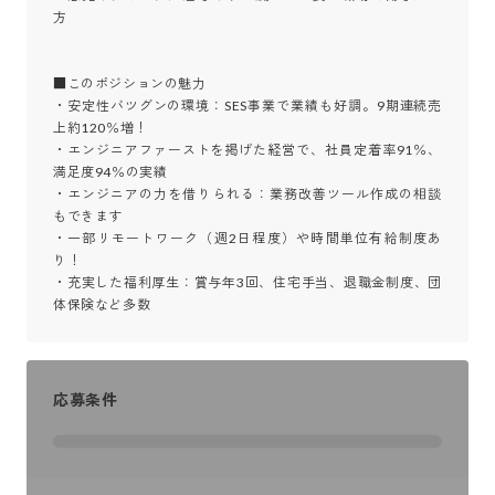
方

■このポジションの魅力

・安定性バツグンの環境：SES事業で業績も好調。9期連続売
上約120％増！

・エンジニアファーストを掲げた経営で、社員定着率91％、
満足度94％の実績

・エンジニアの力を借りられる：業務改善ツール作成の相談
もできます

・一部リモートワーク（週2日程度）や時間単位有給制度あ
り！

・充実した福利厚生：賞与年3回、住宅手当、退職金制度、団
体保険など多数
応募条件