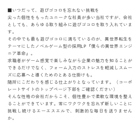
■いつだって、遊びゴコロを忘れない挑戦を

尖った個性をもったユニークな社員が多い当社ですが、会社
としても、あらゆる取り組みに遊びゴコロを取り入れていま
す。

その中でも最も遊びゴコロに満ちているのが、異世界転生を
テーマにしたノベルゲーム型の採用LP『僕らの異世界エンジ
ニア革命』。

求職者がゲーム感覚で楽しみながら企業の魅力を知ることが
できるだけでなく、フォーム入力のストレスを軽減しスムー
ズに応募へと導くためのとある仕掛けも。

随所にこだわりを感じる仕上がりとなっています。（コーポ
レートサイトのトップページ下部をご確認ください）

そんな性格の会社だからこそ、個性豊かで柔軟な環境を整え
ることができています。常にワクワクを忘れず新しいことに
挑戦し続けるエーエスエルで、刺激的な毎日を送りません
か。