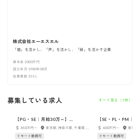
株式会社エーエスエル
「個」を活かし、「声」を活かし、「縁」を活かす企業
資本金
3000万円
設立年月
1980年08月
従業員数
555
人
募集している求人
すべて見る（
7
件）
【PG・SE｜月給30万～】
【SE・PL・PM｜月
Java/React/Vue.jsなど《案件は選べ
Java/React/Vu
450万円〜
東京都, 神奈川県, 千葉県, 埼玉県
600万円〜
ます》あなたのやりたいことを教え
ます》あなたのやり
リモート勤務可
リモート勤務可