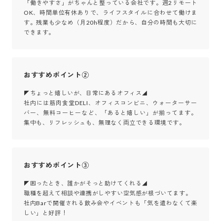
「働きやすさ」がちゃんと整っている会社です。週2リモート
OK、時間単位有休ありで、ライフスタイルに合わせて働けま
す。残業も少なめ（月20h程度）だから、自分の時間も大切に
できます。
おすすめポイント②
◤ちょっと嬉しいが、日常にあるオフィス◢

社内には筋肉食堂DELI、オフィスコンビニ、ウォーターサー
バー、無料コーヒーなど、「あると嬉しい」が揃ってます。
集中も、リフレッシュも、無理なく両立できる環境です。
おすすめポイント③
◤困ったとき、誰かがそっと助けてくれる◢

職種を超えて相談や連携がしやすい空気感が根づいてます。

社内Barで開催される飲み会やイベントも「気を遣わなくて楽
しい」と好評！