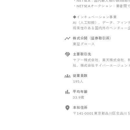
・NETSEA：国内最大級のBto
・NETSEAオークション：業者
◆インキュベーション事業
AI（人工知能）、データ、フィ
将来性のある国内外のベンチャー
株式公開（証券取引所）
東証グロース
主要取引先
ヤフー株式会社、楽天株式会社、株式
社、株式会社サイバーエージェント
従業員数
195人
平均年齢
33.9歳
本社住所
〒141-0001 東京都品川区北