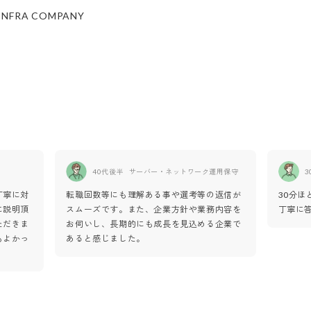
INFRA COMPANY
40代後半
サーバー・ネットワーク運用保守
3
丁寧に対
転職回数等にも理解ある事や選考等の返信が
30分
に説明頂
スムーズです。また、企業方針や業務内容を
丁寧に
ただきま
お伺いし、長期的にも成長を見込める企業で
もよかっ
あると感じました。