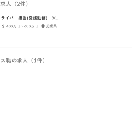
求人（2件）
ライバー担当(愛媛勤務) ※株
式会社SynaBiz出向
400万円〜600万円
愛媛県
ス職の求人（1件）