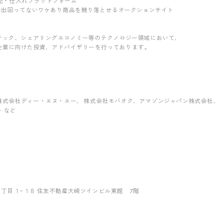
B卸売・仕入れプラットフォーム
間で出回ってないワケあり商品を競り落とせるオークションサイト
ンテック、シェアリングエコノミー等のテクノロジー領域において、
企業に向けた投資、アドバイザリーを行っております。
会社ディー・エヌ・エー、 株式会社モバオク、アマゾンジャパン株式会社、淘宝網(
 など
品川５丁目１−１８ 住友不動産大崎ツインビル東館 7階