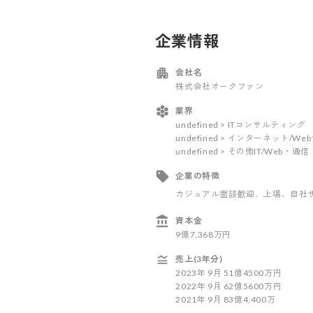
企業情報
会社名
株式会社オークファン
業界
undefined > ITコンサルティング
undefined > インターネット/W
undefined > その他IT/Web
企業の特徴
カジュアル面談歓迎
、上場
、自社
資本金
9億7,368万円
売上(3年分)
2023
年
9
月
51億4500万円
2022
年
9
月
62億5600万円
2021
年
9
月
83億4,400万