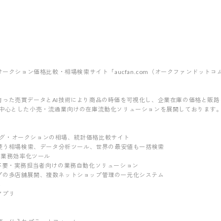
オークション価格比較・相場検索サイト「aucfan.com（オークファンドット
培った売買データとAI技術により商品の時価を可視化し、企業在庫の価格と販
を中心とした小売・流通業向けの在庫流動化ソリューションを展開しております
ッピング・オークションの相場、統計価格比較サイト
が使う相場検索、データ分析ツール、世界の最安値も一括検索
n業務効率化ツール
不要・実務担当者向けの業務自動化ソリューション
プの多店舗展開、複数ネットショップ管理の一元化システム
ス
門アプリ