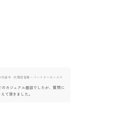
0代後半
代理店営業・パートナーセールス
40代前半
ゲームディレクター
ほどのカジュアル面談でしたが、質問に
組織を大きくするための意欲を感
答えて頂きました。
縁があったらポジティブに検討し
ました