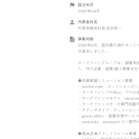
設立年月
2007年06月
代表者氏名
代表取締役社長 武永修一
事業内容
2007年6月、国内最大級のネット
は誕生しました。
オークファングループは、創業来
り、中小企業・副業/個人事業主
◆在庫価値ソリューション事業
・aucfan.com：ネットショ
・オークファンプロPlus：プロ
・オークファンコネクト：amazo
・オークファンロボ：IT専門知識
・タテンポガイド：ネットショッ
・good sellers：副業支援サービ
・amacode：amazonセラー専
◆商品流通プラットフォーム事業