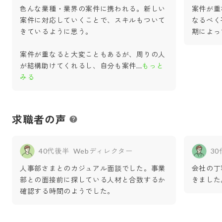
色んな業種・業界の案件に携われる。新しい
案件が重
案件に対応していくことで、スキルもついて
なるべく
きているように思う。
期によっ
案件が重なると大変こともあるが、周りの人
が結構助けてくれるし、自分も案件
...
もっと
みる
求職者の声
40代後半
Webディレクター
3
人事部さまとのカジュアル面談でした。事業
会社の丁
部との面接前に探している人材と合致するか
きました
確認する時間のようでした。