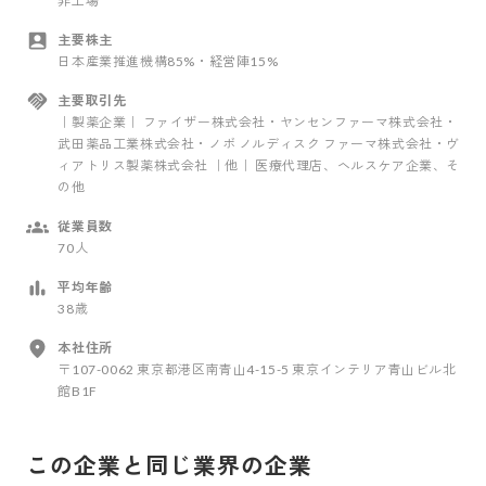
非上場
主要株主
日本産業推進機構85%・経営陣15%
主要取引先
｜製薬企業｜ ファイザー株式会社・ヤンセンファーマ株式会社・
武田薬品工業株式会社・ノボ ノルディスク ファーマ株式会社・ヴ
ィアトリス製薬株式会社 ｜他｜ 医療代理店、ヘルスケア企業、そ
の他
従業員数
70人
平均年齢
38歳
本社住所
〒107-0062 東京都港区南青山4-15-5 東京インテリア青山ビル北
館B1F
この企業と同じ業界の企業