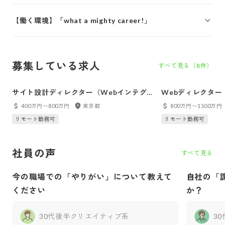
【働く環境】「what a mighty career!」
募集している求人
すべて見る（
8
件）
サイト設計ディレクター（Webインテグ
Webディレクター
レーション事業部）
（メディカルIT事
400万円〜800万円
東京都
800万円〜1500万円
リモート勤務可
リモート勤務可
社員の声
すべて見る
今の職場での「やりがい」について教えて
自社の「
ください
か？
30代後半
クリエイティブ系
3